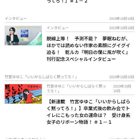
ってろ！」＃１－２
インタビュー
2019年10月18日
インタビュー
2019年10月18日
脱線上等！ 予測不能？ 夢眠ねむが、
ほかでは読めない作家の素顔にグイグイ
迫る！ 乾ルカ『明日の僕に風が吹く』
刊行記念スペシャルインタビュー
竹宮ゆゆこ「いいからしばらく黙ってろ！」
2019年10月10日
竹宮ゆゆこ「いいからしばらく黙っ
2019年10月
てろ！」
10日
【新連載 竹宮ゆゆこ「いいからしばら
く黙ってろ！」】卒業式後の飲み会でト
イレにこもった女の運命は？ 受け身系
女子のリボーン物語！ ＃１－１