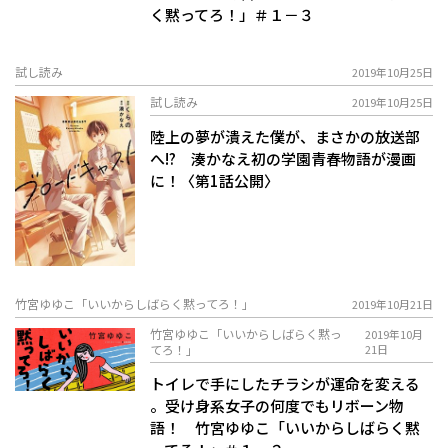
く黙ってろ！」＃１－３
試し読み
2019年10月25日
試し読み
2019年10月25日
陸上の夢が潰えた僕が、まさかの放送部
へ!? 湊かなえ初の学園青春物語が漫画
に！〈第1話公開〉
竹宮ゆゆこ「いいからしばらく黙ってろ！」
2019年10月21日
竹宮ゆゆこ「いいからしばらく黙っ
2019年10月
てろ！」
21日
トイレで手にしたチラシが運命を変える
――。受け身系女子の何度でもリボーン物
語！ 竹宮ゆゆこ「いいからしばらく黙