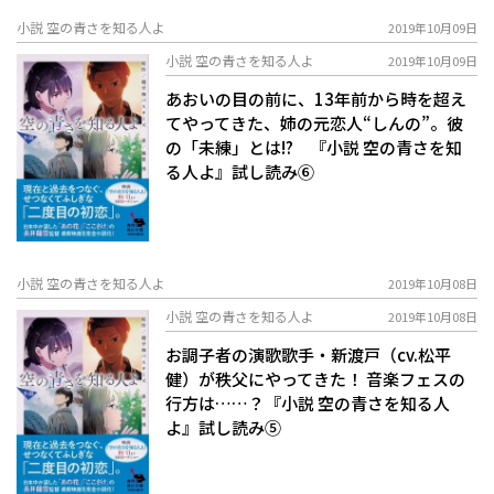
小説 空の青さを知る人よ
2019年10月09日
小説 空の青さを知る人よ
2019年10月09日
あおいの目の前に、13年前から時を超え
てやってきた、姉の元恋人“しんの”。彼
の「未練」とは!? 『小説 空の青さを知
る人よ』試し読み⑥
小説 空の青さを知る人よ
2019年10月08日
小説 空の青さを知る人よ
2019年10月08日
お調子者の演歌歌手・新渡戸（cv.松平
健）が秩父にやってきた！ 音楽フェスの
行方は……？『小説 空の青さを知る人
よ』試し読み⑤