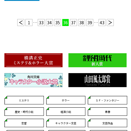
1
…
33
34
35
36
37
38
39
…
43
ミステリ
ホラー
ＳＦ・ファンタジー
歴史・時代小説
経済小説
青春
恋愛
キャラクター文芸
文芸作品