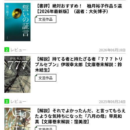
【書評】絶対おすすめ！ 柚月裕子作品５選
【2026年最新版】（選者：大矢博子）
文芸作品
2
レビュー
2026年06月18日
【解説】持てる者と持たざる者――『７７７ トリ
プルセブン』伊坂幸太郎【文庫巻末解説：鈴
木結生】
文芸作品
3
レビュー
2025年06月24日
【解説】それでよかったんだ、と言ってもらえ
たような気持ちになった――『八月の母』早見和
真【文庫巻末解説：窪美澄】
文芸作品