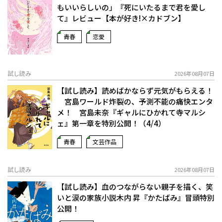
もいいらしいの」――『死にいたるまで君を愛し
て』レビュー【本が好き!×カドブン】
青春
恋愛
試し読み
2026年08月07日
【試し読み】読めばかならず元気がもらえる！
宮島ワールド炸裂の、予測不能の痛快エンタ
メ！ 宮島未奈『ギャルにひかれて寺マルシ
ェ』第一章を特別公開！（4/4）
青春
文芸作品
試し読み
2026年08月07日
【試し読み】血のつながらない親子を描く、笑
いと涙の家族小説――木内 昇『かたばみ』冒頭特別
公開！