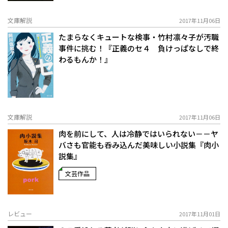
文庫解説
2017年11月06日
たまらなくキュートな検事・竹村凛々子が汚職
事件に挑む！『正義のセ４ 負けっぱなしで終
わるもんか！』
文庫解説
2017年11月06日
肉を前にして、人は冷静ではいられない－－ヤ
バさも官能も呑み込んだ美味しい小説集『肉小
説集』
文芸作品
レビュー
2017年11月01日