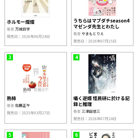
うちらはマブダチseason4
ホルモー燦燦
マゼンダ先生とわたし
著者
万城目学
著者
やまもとりえ
発売日：2026年06月24日
発売日：2026年07月15日
3
4
熟柿
囁く逆婿 怪民研に於ける記
録と推理
著者
佐藤正午
著者
三津田信三
発売日：2025年03月27日
発売日：2026年07月24日
5
6