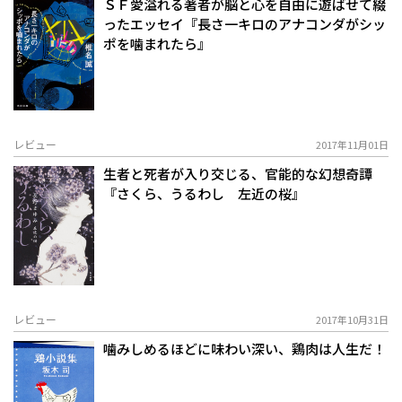
ＳＦ愛溢れる著者が脳と心を自由に遊ばせて綴
ったエッセイ『長さ一キロのアナコンダがシッ
ポを噛まれたら』
レビュー
2017年11月01日
生者と死者が入り交じる、官能的な幻想奇譚
『さくら、うるわし 左近の桜』
レビュー
2017年10月31日
噛みしめるほどに味わい深い、鶏肉は人生だ！