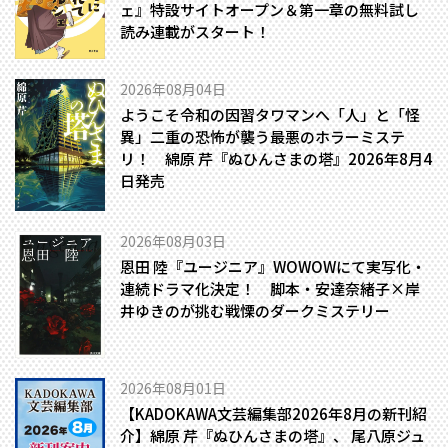
ェ』特設サイトオープン＆第一章の無料試し
読み連載がスタート！
2026年08月04日
ようこそ令和の因習タワマンへ――「人」と「怪
異」二重の恐怖が襲う最悪のホラーミステ
リ！ 綿原 芹『ぬひんさまの塔』2026年8月4
日発売
2026年08月03日
恩田 陸『ユージニア』WOWOWにて実写化・
連続ドラマ化決定！ 脚本・安達奈緒子×岸
井ゆきのが挑む戦慄のダークミステリー
2026年08月01日
【KADOKAWA文芸編集部2026年8月の新刊紹
介】綿原 芹『ぬひんさまの塔』、 尾八原ジュ