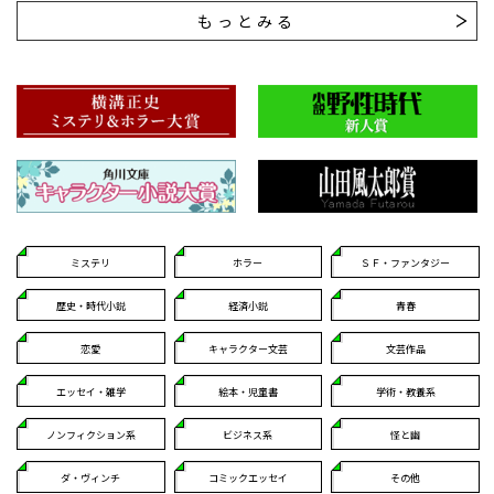
もっとみる
ミステリ
ホラー
ＳＦ・ファンタジー
歴史・時代小説
経済小説
青春
恋愛
キャラクター文芸
文芸作品
エッセイ・雑学
絵本・児童書
学術・教養系
ノンフィクション系
ビジネス系
怪と幽
ダ・ヴィンチ
コミックエッセイ
その他