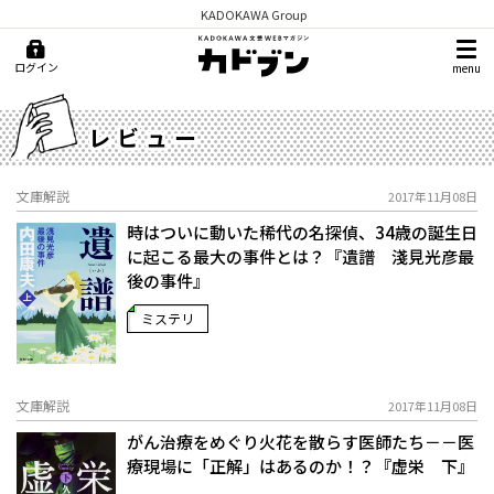
KADOKAWA Group
ログイン
menu
レビュー
文庫解説
2017年11月08日
時はついに動いた――稀代の名探偵、34歳の誕生日
に起こる最大の事件とは？『遺譜 淺見光彦最
後の事件』
ミステリ
文庫解説
2017年11月08日
がん治療をめぐり火花を散らす医師たち－－医
療現場に「正解」はあるのか！？『虚栄 下』