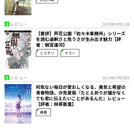
4
レビュー
2025年03月11日
【書評】芦花公園「佐々木事務所」シリーズ
を読む――過剰さと危うさが生み出す魅力【評
者：朝宮運河】
ミステリ
ホラー
5
レビュー
2023年03月28日
何気ない毎日が愛おしくなる、勇気と希望の
青春物語。――汐見夏衛『たとえ祈りが届かなく
ても君に伝えたいことがあるんだ』レビュー
【評者：林芽亜里】
青春