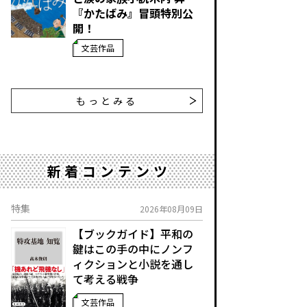
『かたばみ』冒頭特別公
開！
文芸作品
もっとみる
新着コンテンツ
特集
2026年08月09日
【ブックガイド】平和の
鍵はこの手の中に――ノンフ
ィクションと小説を通し
て考える戦争
文芸作品