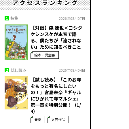
アクセスランキング
1
特集
2026年08月07日
【対談】森 達也×ヨシタ
ケシンスケが本音で語
る、僕たちが「流されな
い」ために知るべきこと
絵本・児童書
2
試し読み
2026年08月04日
【試し読み】「このお寺
をもっと有名にしたい
の！」宮島未奈『ギャル
にひかれて寺マルシェ』
第一章を特別公開！（1/
4）
青春
文芸作品