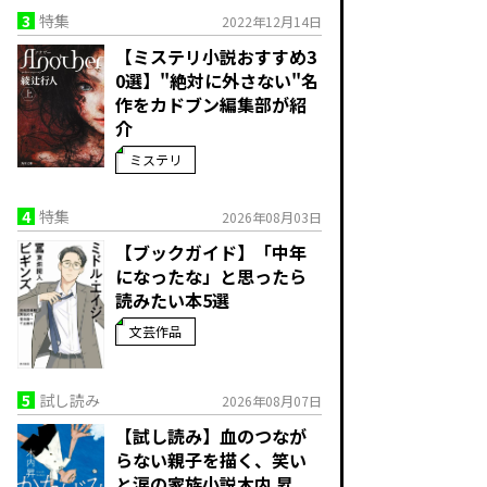
3
特集
2022年12月14日
【ミステリ小説おすすめ3
0選】"絶対に外さない"名
作をカドブン編集部が紹
介
ミステリ
4
特集
2026年08月03日
【ブックガイド】「中年
になったな」と思ったら
読みたい本5選
文芸作品
5
試し読み
2026年08月07日
【試し読み】血のつなが
らない親子を描く、笑い
と涙の家族小説――木内 昇