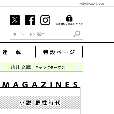
KADOKAWA Group
新規登録 / 会員ログイン
検索
連 載
特設ページ
角川文庫
キャラクター文芸
小説 野性時代