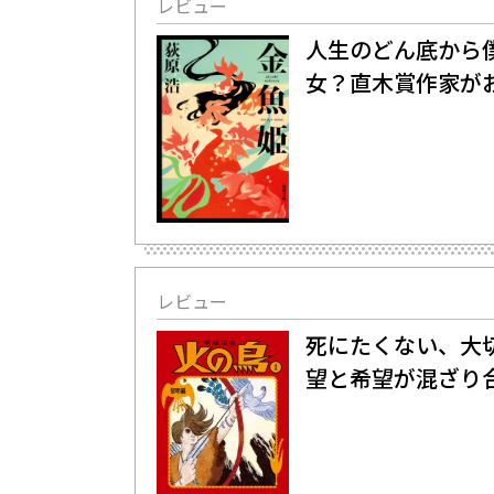
レビュー
人生のどん底から
女？直木賞作家が
レビュー
死にたくない、大切
望と希望が混ざり