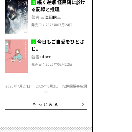
囁く逆婿 怪民研に於け
4
る記録と推理
著者
三津田信三
発売日：2026年07月24日
今日もご自愛をひとさ
5
じ。
著者
utaco
発売日：2026年06月12日
2026年7月27日 － 2026年8月2日 紀伊國屋書店調
べ
もっとみる