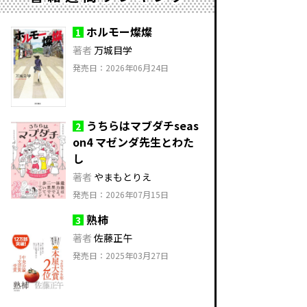
ホルモー燦燦
1
著者
万城目学
発売日：2026年06月24日
うちらはマブダチseas
2
on4 マゼンダ先生とわた
し
著者
やまもとりえ
発売日：2026年07月15日
熟柿
3
著者
佐藤正午
発売日：2025年03月27日