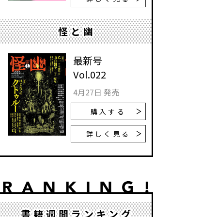
怪と幽
最新号
Vol.022
4月27日 発売
購入する
詳しく見る
書籍週間ランキング