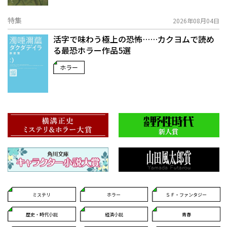
特集
2026年08月04日
活字で味わう極上の恐怖……カクヨムで読め
る最恐ホラー作品5選
ホラー
ミステリ
ホラー
ＳＦ・ファンタジー
歴史・時代小説
経済小説
青春