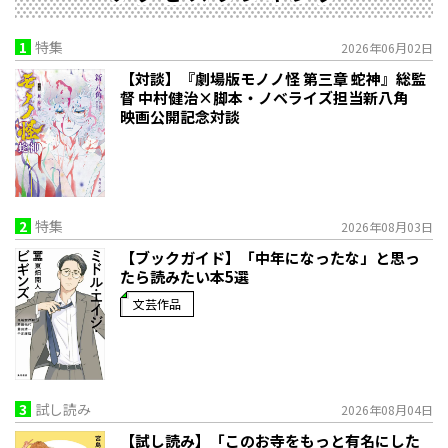
1
特集
2026年06月02日
【対談】『劇場版モノノ怪 第三章 蛇神』総監
督 中村健治×脚本・ノベライズ担当新八角
映画公開記念対談
2
特集
2026年08月03日
【ブックガイド】「中年になったな」と思っ
たら読みたい本5選
文芸作品
3
試し読み
2026年08月04日
【試し読み】「このお寺をもっと有名にした