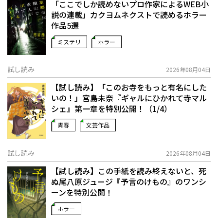
「ここでしか読めないプロ作家によるWEB小
説の連載」――カクヨムネクストで読めるホラー
作品5選
ミステリ
ホラー
試し読み
2026年08月04日
【試し読み】「このお寺をもっと有名にした
いの！」宮島未奈『ギャルにひかれて寺マル
シェ』第一章を特別公開！（1/4）
青春
文芸作品
試し読み
2026年08月04日
【試し読み】この手紙を読み終えないと、死
ぬ――尾八原ジュージ『予言のけもの』のワンシ
ーンを特別公開！
ホラー