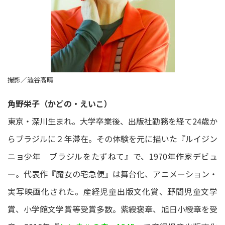
撮影／澁谷高晴
角野栄子（かどの・えいこ）
東京・深川生まれ。大学卒業後、出版社勤務を経て24歳か
らブラジルに２年滞在。その体験を元に描いた『ルイジン
ニョ少年 ブラジルをたずねて』で、1970年作家デビュ
ー。代表作『魔女の宅急便』は舞台化、アニメーション・
実写映画化された。産経児童出版文化賞、野間児童文学
賞、小学館文学賞等受賞多数。紫綬褒章、旭日小綬章を受