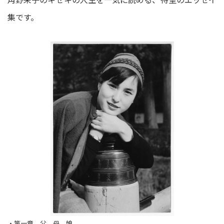
集です。
・第一章 父 母 娘