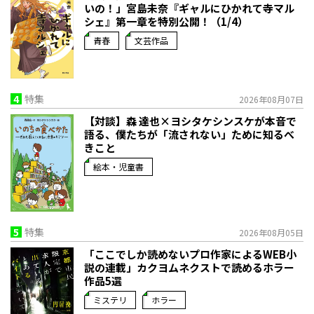
いの！」宮島未奈『ギャルにひかれて寺マル
シェ』第一章を特別公開！（1/4）
青春
文芸作品
4
特集
2026年08月07日
【対談】森 達也×ヨシタケシンスケが本音で
語る、僕たちが「流されない」ために知るべ
きこと
絵本・児童書
5
特集
2026年08月05日
「ここでしか読めないプロ作家によるWEB小
説の連載」――カクヨムネクストで読めるホラー
作品5選
ミステリ
ホラー