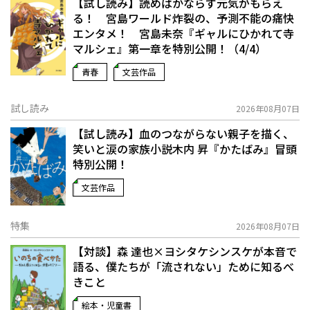
【試し読み】読めばかならず元気がもらえ
る！ 宮島ワールド炸裂の、予測不能の痛快
エンタメ！ 宮島未奈『ギャルにひかれて寺
マルシェ』第一章を特別公開！（4/4）
青春
文芸作品
試し読み
2026年08月07日
【試し読み】血のつながらない親子を描く、
笑いと涙の家族小説――木内 昇『かたばみ』冒頭
特別公開！
文芸作品
特集
2026年08月07日
【対談】森 達也×ヨシタケシンスケが本音で
語る、僕たちが「流されない」ために知るべ
きこと
絵本・児童書