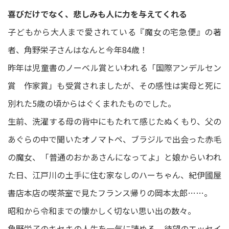
喜びだけでなく、悲しみも人に力を与えてくれる
子どもから大人まで愛されている『魔女の宅急便』の著
者、角野栄子さんはなんと今年84歳！
昨年は児童書のノーベル賞といわれる「国際アンデルセン
賞 作家賞」も受賞されましたが、その感性は実母と死に
別れた5歳の頃からはぐくまれたものでした。
生前、洗濯する母の背中にもたれて感じたぬくもり、父の
あぐらの中で聞いたオノマトペ、ブラジルで出会った赤毛
の魔女、「普通のおかあさんになってよ」と娘からいわれ
た日、江戸川の土手に住む家なしのハーちゃん、紀伊國屋
書店本店の喫茶室で見たフランス帰りの岡本太郎……。
昭和から令和までの懐かしく切ない思い出の数々。
角野栄子のキセキの人生を一気に読める、待望のエッセイ