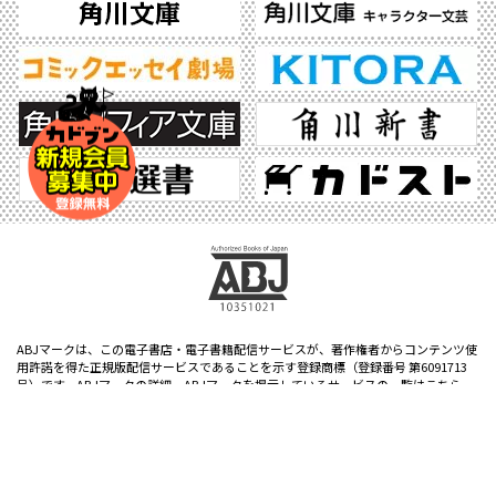
ABJマークは、この電子書店・電子書籍配信サービスが、著作権者からコンテンツ使
用許諾を得た正規版配信サービスであることを示す登録商標（登録番号 第6091713
号）です。ABJマークの詳細、ABJマークを掲示しているサービスの一覧はこちら。
https://aebs.or.jp/
©2026 KADOKAWA All Rights Reserved.