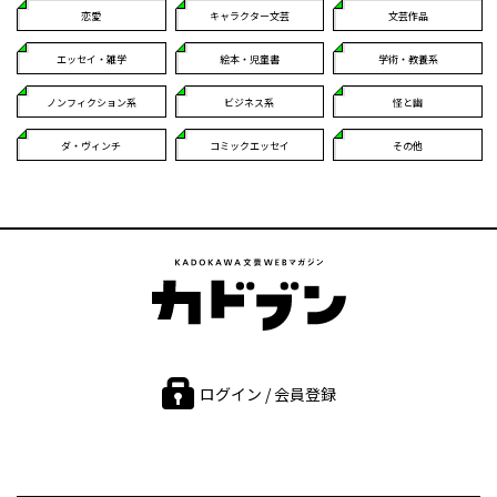
恋愛
キャラクター文芸
文芸作品
エッセイ・雑学
絵本・児童書
学術・教養系
ノンフィクション系
ビジネス系
怪と幽
ダ・ヴィンチ
コミックエッセイ
その他
ログイン / 会員登録