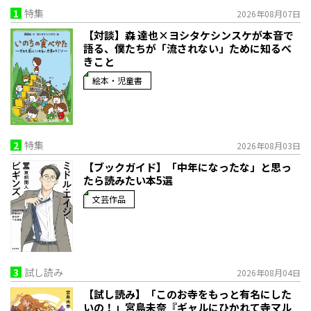
1
特集
2026年08月07日
【対談】森 達也×ヨシタケシンスケが本音で
語る、僕たちが「流されない」ために知るべ
きこと
絵本・児童書
2
特集
2026年08月03日
【ブックガイド】「中年になったな」と思っ
たら読みたい本5選
文芸作品
3
試し読み
2026年08月04日
【試し読み】「このお寺をもっと有名にした
いの！」宮島未奈『ギャルにひかれて寺マル