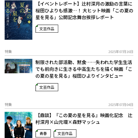
【イベントレポート】辻村深月の激励の言葉に
桜田ひよりも感激…！ 大ヒット映画「この夏の
星を見る」公開記念舞台挨拶レポート
文芸作品
特集
2025年07月16日
制限された部活動、黙食……失われた学生生活
でも前向きに生きる中高生たちを描く――映画「こ
の夏の星を見る」桜田ひよりインタビュー
文芸作品
特集
2025年07月04日
【鼎談】『この夏の星を見る』映画化記念 辻
村深月×山元環×森野マッシュ
青春
文芸作品