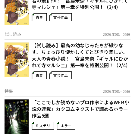
者の最新作！ 宮島未奈『ギャルにひかれて
寺マルシェ』第一章を特別公開！（3/4）
青春
文芸作品
試し読み
2026年08月05日
【試し読み】最高の幼なじみたちが織りな
す、ちょっぴり懐かしくてとびきり楽しい、
大人の青春小説！ 宮島未奈『ギャルにひか
れて寺マルシェ』第一章を特別公開！（2/4）
青春
文芸作品
特集
2026年08月05日
「ここでしか読めないプロ作家によるWEB小
説の連載」――カクヨムネクストで読めるホラー
作品5選
ミステリ
ホラー