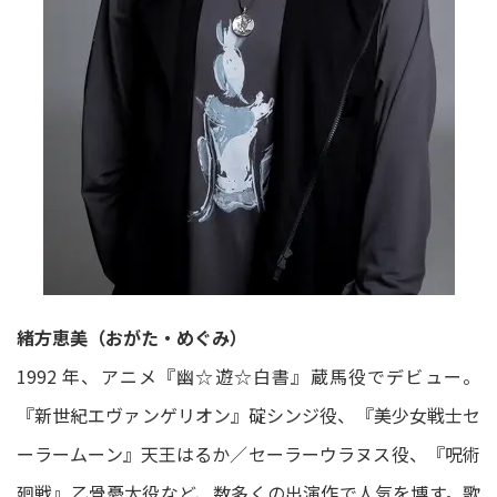
緒方恵美（おがた・めぐみ）
1992 年、アニメ『幽☆遊☆白書』蔵馬役でデビュー。
『新世紀エヴァンゲリオン』碇シンジ役、『美少女戦士セ
ーラームーン』天王はるか／セーラーウラヌス役、『呪術
廻戦』乙骨憂太役など、数多くの出演作で人気を博す。歌