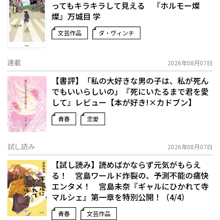
ってもキラキラして見える 『ホルモー燦
燦』万城目 学
文芸作品
ダ・ヴィンチ
連載
2026年08月07日
【書評】「私の大好きな男の子は、私が死ん
でもいいらしいの」――『死にいたるまで君を愛
して』レビュー【本が好き!×カドブン】
青春
恋愛
試し読み
2026年08月07日
【試し読み】読めばかならず元気がもらえ
る！ 宮島ワールド炸裂の、予測不能の痛快
エンタメ！ 宮島未奈『ギャルにひかれて寺
マルシェ』第一章を特別公開！（4/4）
青春
文芸作品