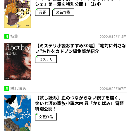
シェ』第一章を特別公開！（1/4）
青春
文芸作品
4
特集
2022年12月14日
【ミステリ小説おすすめ30選】"絶対に外さな
い"名作をカドブン編集部が紹介
ミステリ
5
試し読み
2026年08月07日
【試し読み】血のつながらない親子を描く、
笑いと涙の家族小説――木内 昇『かたばみ』冒頭
特別公開！
文芸作品