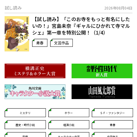
試し読み
2026年08月04日
【試し読み】「このお寺をもっと有名にした
いの！」宮島未奈『ギャルにひかれて寺マル
シェ』第一章を特別公開！（1/4）
青春
文芸作品
ミステリ
ホラー
ＳＦ・ファンタジー
歴史・時代小説
経済小説
青春
恋愛
キャラクター文芸
文芸作品