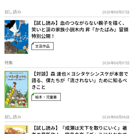
試し読み
2026年08月07日
【試し読み】血のつながらない親子を描く、
笑いと涙の家族小説――木内 昇『かたばみ』冒頭
特別公開！
文芸作品
特集
2026年08月07日
【対談】森 達也×ヨシタケシンスケが本音で
語る、僕たちが「流されない」ために知るべ
きこと
絵本・児童書
試し読み
2026年08月06日
【試し読み】『成瀬は天下を取りにいく』著