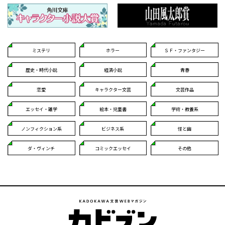
ミステリ
ホラー
ＳＦ・ファンタジー
歴史・時代小説
経済小説
青春
恋愛
キャラクター文芸
文芸作品
エッセイ・雑学
絵本・児童書
学術・教養系
ノンフィクション系
ビジネス系
怪と幽
ダ・ヴィンチ
コミックエッセイ
その他