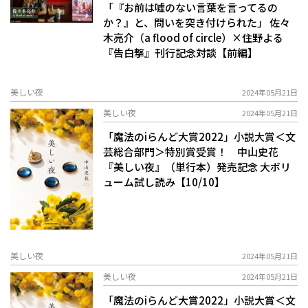
「『お前は嘘のない言葉を言ってるの
か？』と、問いを突き付けられた」 佐々
木亮介（a flood of circle）×住野よる
『告白撃』刊行記念対談【前編】
美しい夜
2024年05月21日
美しい夜
2024年05月21日
「魔法のiらんど大賞2022」小説大賞＜文
芸総合部門＞特別賞受賞！ 中山史花
『美しい夜』（単行本）発売記念 大ボリ
ューム試し読み【10/10】
美しい夜
2024年05月21日
美しい夜
2024年05月21日
「魔法のiらんど大賞2022」小説大賞＜文