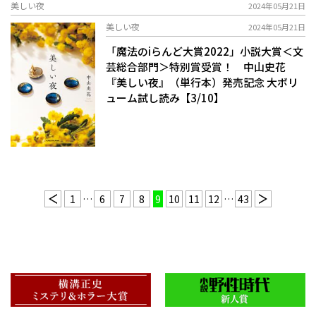
美しい夜
2024年05月21日
美しい夜
2024年05月21日
「魔法のiらんど大賞2022」小説大賞＜文
芸総合部門＞特別賞受賞！ 中山史花
『美しい夜』（単行本）発売記念 大ボリ
ューム試し読み【3/10】
1
…
6
7
8
9
10
11
12
…
43