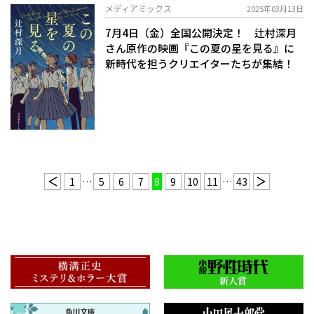
メディアミックス
2025年03月13日
7月4日（金）全国公開決定！ 辻村深月
さん原作の映画『この夏の星を見る』に
新時代を担うクリエイターたちが集結！
1
…
5
6
7
8
9
10
11
…
43