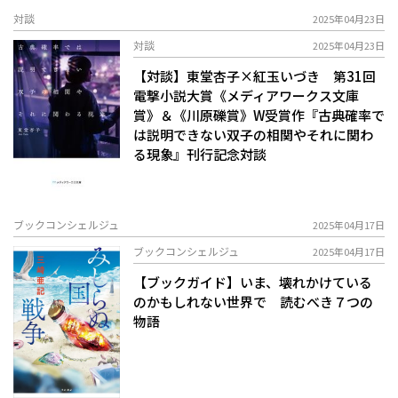
対談
2025年04月23日
対談
2025年04月23日
【対談】東堂杏子×紅玉いづき 第31回
電撃小説大賞《メディアワークス文庫
賞》＆《川原礫賞》W受賞作『古典確率で
は説明できない双子の相関やそれに関わ
る現象』刊行記念対談
ブックコンシェルジュ
2025年04月17日
ブックコンシェルジュ
2025年04月17日
【ブックガイド】いま、壊れかけている
のかもしれない世界で 読むべき７つの
物語