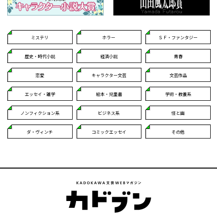
ミステリ
ホラー
ＳＦ・ファンタジー
歴史・時代小説
経済小説
青春
恋愛
キャラクター文芸
文芸作品
エッセイ・雑学
絵本・児童書
学術・教養系
ノンフィクション系
ビジネス系
怪と幽
ダ・ヴィンチ
コミックエッセイ
その他