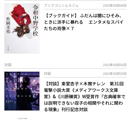
ブックコンシェルジュ
2025年05月06日
【ブックガイド】 ふだんは闇にひそみ、
ときに派手に暴れる エンタメなスパイ
たちの肖像×７
対談
2025年05月03日
対談
2025年05月03日
【対談】東堂杏子×木爾チレン 第31回
電撃小説大賞《メディアワークス文庫
賞》&《川原礫賞》W受賞作『古典確率で
は説明できない双子の相関やそれに関わ
る現象』刊行記念対談