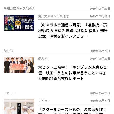
角川文庫キャラ文通信
2019年05月27日
角川文庫キャラ文通信
2019年05月27日
【キャラホラ通信５月号】『准教授・高
槻彰良の推察２ 怪異は狭間に宿る』刊行
記念 澤村御影インタビュー
読み物
2019年05月21日
読み物
2019年05月21日
大ヒット上映中！ キンプリ永瀬廉ら登
壇、映画『うちの執事が言うことには』
公開記念舞台挨拶レポート
レビュー
2019年05月21日
レビュー
2019年05月21日
「スクールカーストもの」の最高傑作！