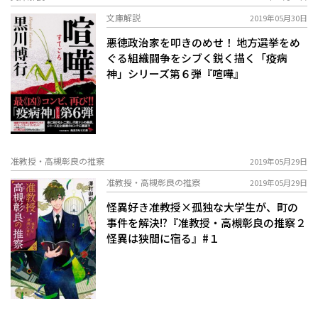
文庫解説
2019年05月30日
悪徳政治家を叩きのめせ！ 地方選挙をめ
ぐる組織闘争をシブく鋭く描く「疫病
神」シリーズ第６弾『喧嘩』
准教授・高槻彰良の推察
2019年05月29日
准教授・高槻彰良の推察
2019年05月29日
怪異好き准教授×孤独な大学生が、町の
事件を解決!?『准教授・高槻彰良の推察２
怪異は狭間に宿る』#１