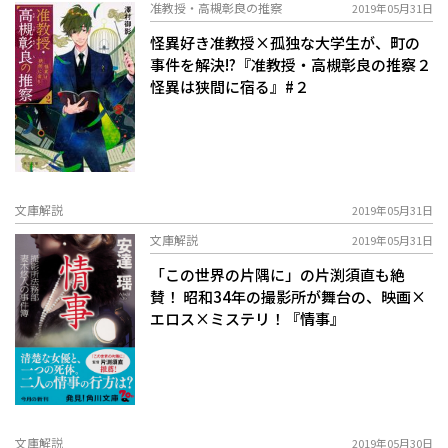
准教授・高槻彰良の推察
2019年05月31日
怪異好き准教授×孤独な大学生が、町の
事件を解決!?『准教授・高槻彰良の推察２
怪異は狭間に宿る』#２
文庫解説
2019年05月31日
文庫解説
2019年05月31日
「この世界の片隅に」の片渕須直も絶
賛！ 昭和34年の撮影所が舞台の、映画×
エロス×ミステリ！『情事』
文庫解説
2019年05月30日