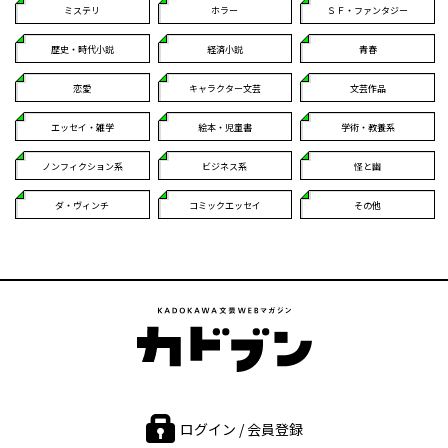
ミステリ
ホラー
ＳＦ・ファンタジー
歴史・時代小説
経済小説
青春
恋愛
キャラクター文芸
文芸作品
エッセイ・雑学
絵本・児童書
学術・教養系
ノンフィクション系
ビジネス系
怪と幽
ダ・ヴィンチ
コミックエッセイ
その他
ログイン / 会員登録