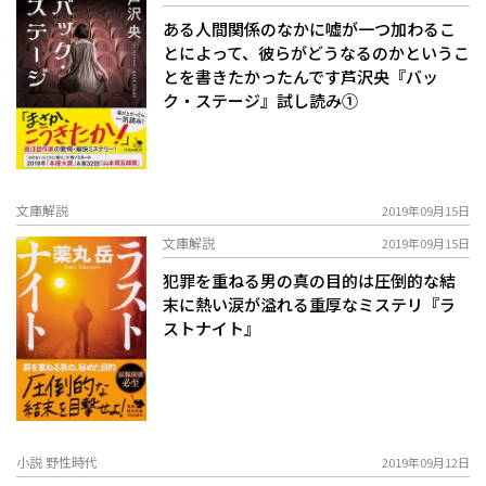
ある人間関係のなかに嘘が一つ加わるこ
とによって、彼らがどうなるのかというこ
とを書きたかったんです――芦沢央『バッ
ク・ステージ』試し読み①
文庫解説
2019年09月15日
文庫解説
2019年09月15日
犯罪を重ねる男の真の目的は――圧倒的な結
末に熱い涙が溢れる重厚なミステリ『ラ
ストナイト』
小説 野性時代
2019年09月12日