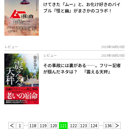
けてきた『ムー』と、お化け好きのバイ
ブル『怪と幽』がまさかのコラボ！
レビュー
2019年08月29日
レビュー
2019年08月29日
その事故には裏がある……。フリー記者
が掴んだネタは？ 『震える天秤』
1
…
118
119
120
121
122
123
124
…
136