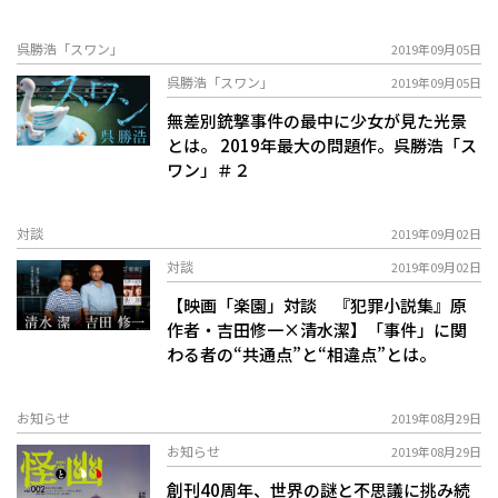
呉勝浩「スワン」
2019年09月05日
呉勝浩「スワン」
2019年09月05日
無差別銃撃事件の最中に少女が見た光景
とは――。 2019年最大の問題作。呉勝浩「ス
ワン」＃２
対談
2019年09月02日
対談
2019年09月02日
【映画「楽園」対談 『犯罪小説集』原
作者・吉田修一×清水潔】「事件」に関
わる者の“共通点”と“相違点”とは――。
お知らせ
2019年08月29日
お知らせ
2019年08月29日
創刊40周年、世界の謎と不思議に挑み続