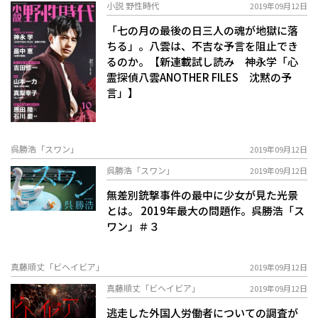
小説 野性時代
2019年09月12日
「七の月の最後の日――三人の魂が地獄に落
ちる」。八雲は、不吉な予言を阻止でき
るのか。【新連載試し読み 神永学「心
霊探偵八雲ANOTHER FILES 沈黙の予
言」】
呉勝浩「スワン」
2019年09月12日
呉勝浩「スワン」
2019年09月12日
無差別銃撃事件の最中に少女が見た光景
とは――。 2019年最大の問題作。呉勝浩「ス
ワン」＃３
真藤順丈「ビヘイビア」
2019年09月12日
真藤順丈「ビヘイビア」
2019年09月12日
逃走した外国人労働者についての調査が