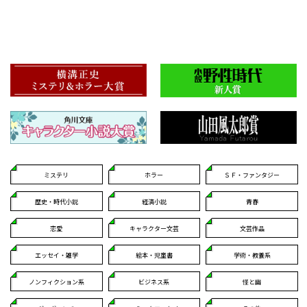
ミステリ
ホラー
ＳＦ・ファンタジー
歴史・時代小説
経済小説
青春
恋愛
キャラクター文芸
文芸作品
エッセイ・雑学
絵本・児童書
学術・教養系
ノンフィクション系
ビジネス系
怪と幽