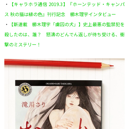
・
【キャラホラ通信 2019.3】『ホーンテッド・キャンパ
ス 秋の猫は緋の色』刊行記念 櫛木理宇インタビュー
・
【新連載 櫛木理宇「虜囚の犬」】史上最悪の監禁犯を
殺したのは、誰？ 怒濤のどんでん返しが待ち受ける、衝
撃のミステリー！