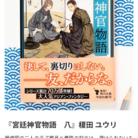
『宮廷神官物語 八』榎田 ユウリ
麗虎国の二人の王子――藍晶と曹鉄の対立は、避けられないも