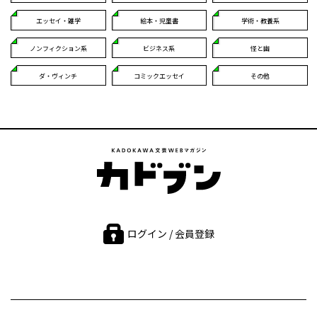
エッセイ・雑学
絵本・児童書
学術・教養系
ノンフィクション系
ビジネス系
怪と幽
ダ・ヴィンチ
コミックエッセイ
その他
ログイン / 会員登録