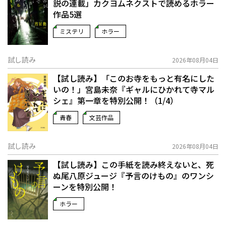
説の連載」――カクヨムネクストで読めるホラー
作品5選
ミステリ
ホラー
試し読み
2026年08月04日
【試し読み】「このお寺をもっと有名にした
いの！」宮島未奈『ギャルにひかれて寺マル
シェ』第一章を特別公開！（1/4）
青春
文芸作品
試し読み
2026年08月04日
【試し読み】この手紙を読み終えないと、死
ぬ――尾八原ジュージ『予言のけもの』のワンシ
ーンを特別公開！
ホラー