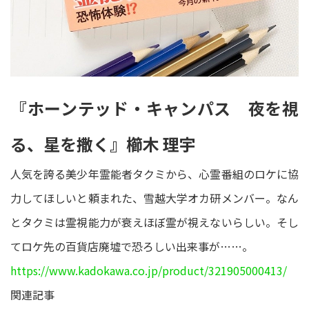
『ホーンテッド・キャンパス 夜を視
る、星を撒く』櫛木 理宇
人気を誇る美少年霊能者タクミから、心霊番組のロケに協
力してほしいと頼まれた、雪越大学オカ研メンバー。なん
とタクミは霊視能力が衰えほぼ霊が視えないらしい。そし
てロケ先の百貨店廃墟で恐ろしい出来事が……。
https://www.kadokawa.co.jp/product/321905000413/
関連記事