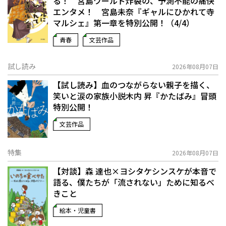
る！ 宮島ワールド炸裂の、予測不能の痛快
エンタメ！ 宮島未奈『ギャルにひかれて寺
マルシェ』第一章を特別公開！（4/4）
青春
文芸作品
試し読み
2026年08月07日
【試し読み】血のつながらない親子を描く、
笑いと涙の家族小説――木内 昇『かたばみ』冒頭
特別公開！
文芸作品
特集
2026年08月07日
【対談】森 達也×ヨシタケシンスケが本音で
語る、僕たちが「流されない」ために知るべ
きこと
絵本・児童書