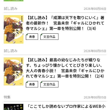
試し読み
2026年08月06日
【試し読み】『成瀬は天下を取りにいく』著
者の最新作！ 宮島未奈『ギャルにひかれて
寺マルシェ』第一章を特別公開！（3/4）
青春
文芸作品
試し読み
2026年08月05日
【試し読み】最高の幼なじみたちが織りな
す、ちょっぴり懐かしくてとびきり楽しい、
大人の青春小説！ 宮島未奈『ギャルにひか
れて寺マルシェ』第一章を特別公開！（2/4）
青春
文芸作品
特集
2026年08月05日
「ここでしか読めないプロ作家によるWEB小