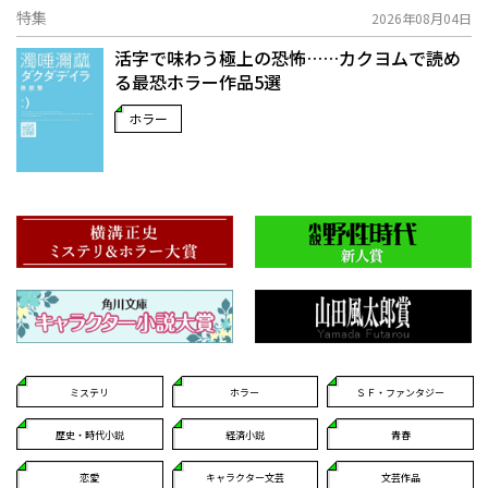
特集
2026年08月04日
活字で味わう極上の恐怖……カクヨムで読め
る最恐ホラー作品5選
ホラー
ミステリ
ホラー
ＳＦ・ファンタジー
歴史・時代小説
経済小説
青春
恋愛
キャラクター文芸
文芸作品