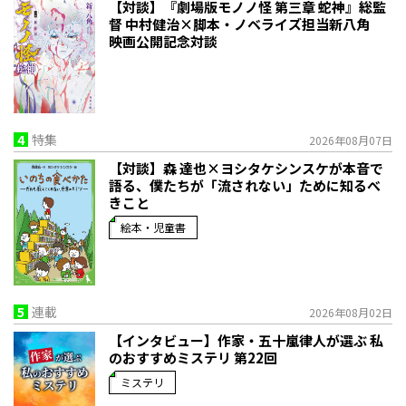
【対談】『劇場版モノノ怪 第三章 蛇神』総監
督 中村健治×脚本・ノベライズ担当新八角
映画公開記念対談
4
特集
2026年08月07日
【対談】森 達也×ヨシタケシンスケが本音で
語る、僕たちが「流されない」ために知るべ
きこと
絵本・児童書
5
連載
2026年08月02日
【インタビュー】作家・五十嵐律人が選ぶ 私
のおすすめミステリ 第22回
ミステリ