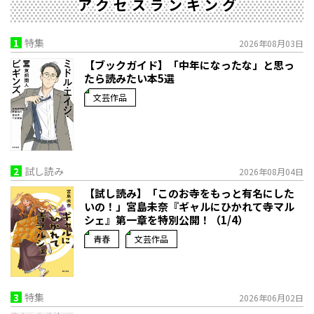
アクセスランキング
1
特集
2026年08月03日
【ブックガイド】「中年になったな」と思っ
たら読みたい本5選
文芸作品
2
試し読み
2026年08月04日
【試し読み】「このお寺をもっと有名にした
いの！」宮島未奈『ギャルにひかれて寺マル
シェ』第一章を特別公開！（1/4）
青春
文芸作品
3
特集
2026年06月02日