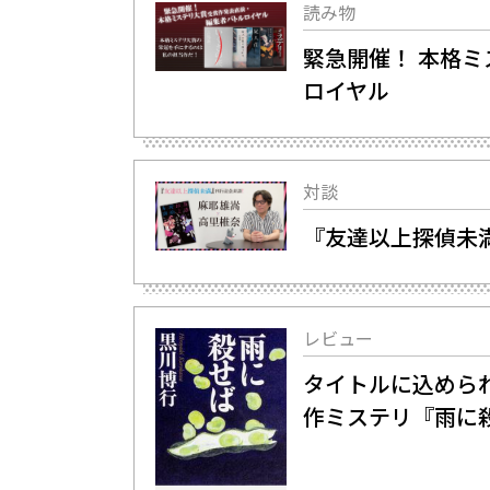
読み物
緊急開催！ 本格
ロイヤル
対談
『友達以上探偵未
レビュー
タイトルに込められ
作ミステリ『雨に