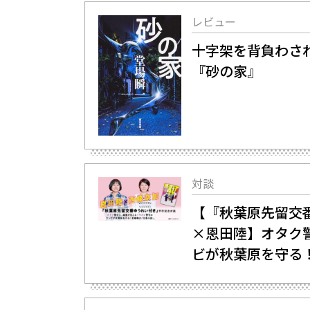
レビュー
十字架を背負わさ
『砂の家』
対談
【『秋葉原先留交
×恩田陸】オタク
ビが秋葉原を守る