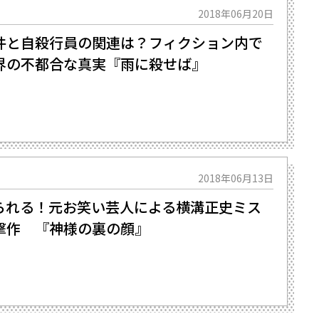
2018年06月20日
件と自殺行員の関連は？フィクション内で
界の不都合な真実『雨に殺せば』
2018年06月13日
られる！元お笑い芸人による横溝正史ミス
撃作 『神様の裏の顔』