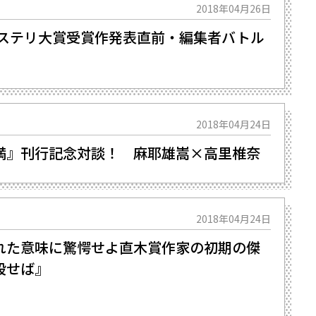
2018年04月26日
ミステリ大賞受賞作発表直前・編集者バトル
2018年04月24日
満』刊行記念対談！ 麻耶雄嵩×高里椎奈
2018年04月24日
た意味に驚愕せよ――直木賞作家の初期の傑
殺せば』