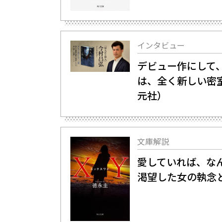
インタビュー
デビュー作にして
は、全く新しい密
元社）
文庫解説
愛していれば、なん
渇望した女の執念