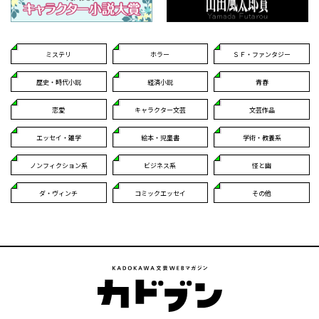
ミステリ
ホラー
ＳＦ・ファンタジー
歴史・時代小説
経済小説
青春
恋愛
キャラクター文芸
文芸作品
エッセイ・雑学
絵本・児童書
学術・教養系
ノンフィクション系
ビジネス系
怪と幽
ダ・ヴィンチ
コミックエッセイ
その他