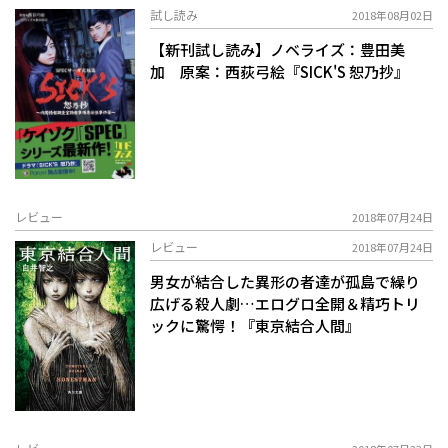
試し読み
2018年08月02日
【新刊試し読み】ノベライズ：豊田美
加 原案：西荻弓絵『SICK'S 恕乃抄』
レビュー
2018年07月24日
レビュー
2018年07月24日
男女が結合した異形の者達が孤島で繰り
広げる殺人劇…エログロ全開＆精巧トリ
ックに驚愕！『東京結合人間』