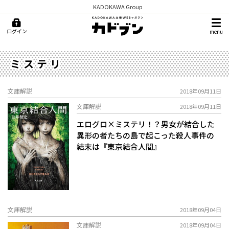
KADOKAWA Group
ログイン
menu
ミステリ
文庫解説
2018年09月11日
文庫解説
2018年09月11日
エログロ×ミステリ！？男女が結合した
異形の者たちの島で起こった殺人事件の
結末は――『東京結合人間』
文庫解説
2018年09月04日
文庫解説
2018年09月04日