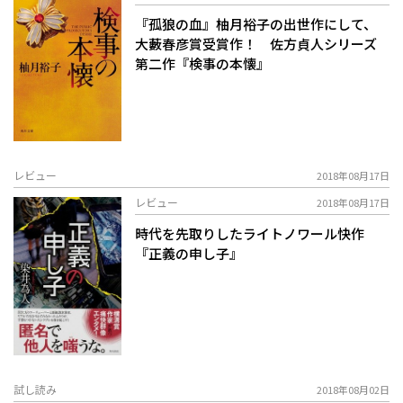
『孤狼の血』柚月裕子の出世作にして、
大藪春彦賞受賞作！ 佐方貞人シリーズ
第二作『検事の本懐』
レビュー
2018年08月17日
レビュー
2018年08月17日
時代を先取りしたライトノワール快作
『正義の申し子』
試し読み
2018年08月02日