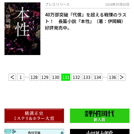
プレスリリース
2018年07月02日
40万部突破『代償』を超える戦慄のラス
ト！ 長篇小説『本性』（著：伊岡瞬）
好評発売中。
1
…
128
129
130
131
132
133
134
…
136