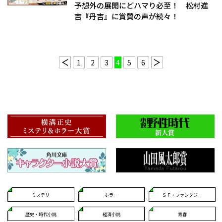
予想外の展開にどハマり必至！ 松村進
吉『丹吉』に賞賛の声が続々！
1
2
3
4
5
6
ミステリ
ホラー
ＳＦ・ファンタジー
歴史・時代小説
経済小説
青春