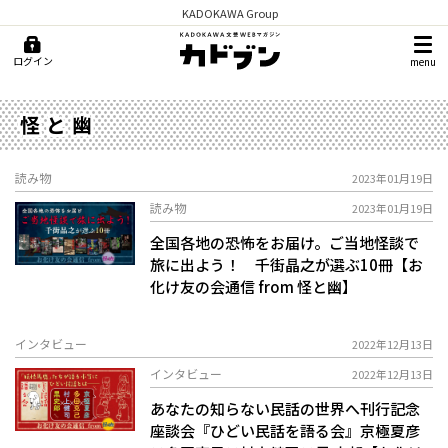
KADOKAWA Group
ログイン
menu
怪と幽
読み物
2023年01月19日
読み物
2023年01月19日
全国各地の恐怖をお届け。ご当地怪談で
旅に出よう！ 千街晶之が選ぶ10冊【お
化け友の会通信 from 怪と幽】
インタビュー
2022年12月13日
インタビュー
2022年12月13日
あなたの知らない民話の世界へ――刊行記念
座談会『ひどい民話を語る会』京極夏彦