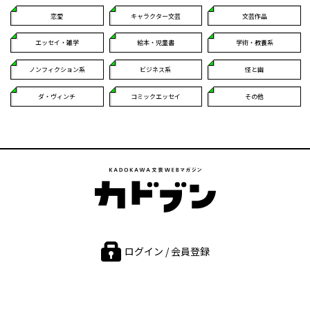
恋愛
キャラクター文芸
文芸作品
エッセイ・雑学
絵本・児童書
学術・教養系
ノンフィクション系
ビジネス系
怪と幽
ダ・ヴィンチ
コミックエッセイ
その他
ログイン / 会員登録