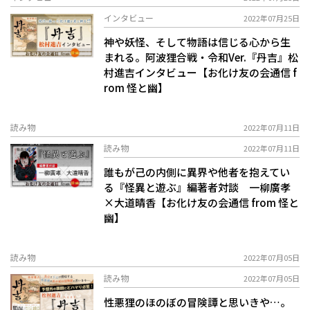
インタビュー
2022年07月25日
神や妖怪、そして物語は信じる心から生
まれる。阿波狸合戦・令和Ver.『丹吉』松
村進吉インタビュー【お化け友の会通信 f
rom 怪と幽】
読み物
2022年07月11日
読み物
2022年07月11日
誰もが己の内側に異界や他者を抱えてい
る――『怪異と遊ぶ』編著者対談 一柳廣孝
×大道晴香【お化け友の会通信 from 怪と
幽】
読み物
2022年07月05日
読み物
2022年07月05日
性悪狸のほのぼの冒険譚と思いきや…。