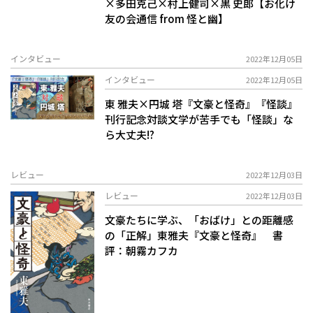
×多田克己×村上健司×黒 史郎【お化け
友の会通信 from 怪と幽】
インタビュー
2022年12月05日
インタビュー
2022年12月05日
東 雅夫×円城 塔『文豪と怪奇』『怪談』
刊行記念対談――文学が苦手でも「怪談」な
ら大丈夫!?
レビュー
2022年12月03日
レビュー
2022年12月03日
文豪たちに学ぶ、「おばけ」との距離感
の「正解」――東雅夫『文豪と怪奇』 書
評：朝霧カフカ