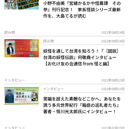
小野不由美『営繕かるかや怪異譚 その
参』刊行記念！ 家系怪談シリーズ最新
作を、大島てるが読む
読み物
2022年08月24日
読み物
2022年08月24日
妖怪を通して台湾を知ろう！『［図説］
台湾の妖怪伝説』何敬堯インタビュー
【お化け友の会通信 from 怪と幽】
インタビュー
2022年08月15日
インタビュー
2022年08月15日
常識を超えた素敵などこかへ、あなたを
誘う多元世界紀行『箱庭の巡礼者たち』
著者・恒川光太郎氏にインタビュー！
インタビュー
2022年07月25日