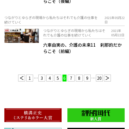
らこそ（後編）
つながりとゆらぎの現場から――私たちはそれでも介護の仕事を
2021年05月22
続けていく
日
つながりとゆらぎの現場から――私たちはそ
2021年
れでも介護の仕事を続けていく
05月22日
六車由実の、介護の未来11 刹那的だか
らこそ（前編）
1
…
3
4
5
6
7
8
9
…
20