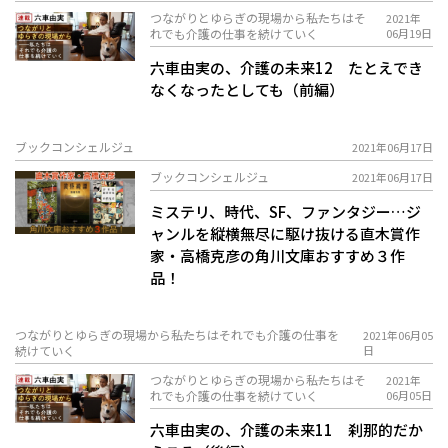
つながりとゆらぎの現場から――私たちはそ
2021年
れでも介護の仕事を続けていく
06月19日
六車由実の、介護の未来12 たとえでき
なくなったとしても（前編）
ブックコンシェルジュ
2021年06月17日
ブックコンシェルジュ
2021年06月17日
ミステリ、時代、SF、ファンタジー…ジ
ャンルを縦横無尽に駆け抜ける直木賞作
家・高橋克彦の角川文庫おすすめ３作
品！
つながりとゆらぎの現場から――私たちはそれでも介護の仕事を
2021年06月05
続けていく
日
つながりとゆらぎの現場から――私たちはそ
2021年
れでも介護の仕事を続けていく
06月05日
六車由実の、介護の未来11 刹那的だか