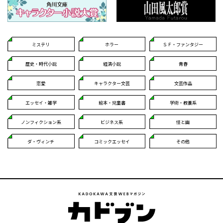
ミステリ
ホラー
ＳＦ・ファンタジー
歴史・時代小説
経済小説
青春
恋愛
キャラクター文芸
文芸作品
エッセイ・雑学
絵本・児童書
学術・教養系
ノンフィクション系
ビジネス系
怪と幽
ダ・ヴィンチ
コミックエッセイ
その他