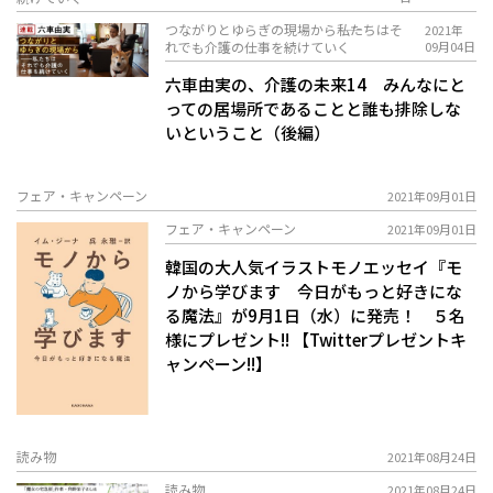
つながりとゆらぎの現場から――私たちはそ
2021年
れでも介護の仕事を続けていく
09月04日
六車由実の、介護の未来14 みんなにと
っての居場所であることと誰も排除しな
いということ（後編）
フェア・キャンペーン
2021年09月01日
フェア・キャンペーン
2021年09月01日
韓国の大人気イラストモノエッセイ『モ
ノから学びます 今日がもっと好きにな
る魔法』が9月1日（水）に発売！ ５名
様にプレゼント!! 【Twitterプレゼントキ
ャンペーン!!】
読み物
2021年08月24日
読み物
2021年08月24日