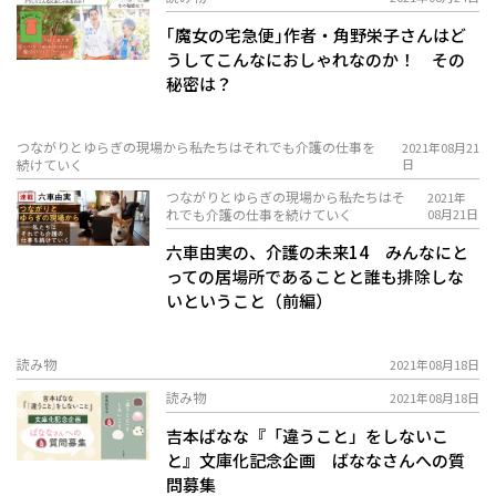
｢魔女の宅急便｣作者・角野栄子さんはど
うしてこんなにおしゃれなのか！ その
秘密は？
つながりとゆらぎの現場から――私たちはそれでも介護の仕事を
2021年08月21
続けていく
日
つながりとゆらぎの現場から――私たちはそ
2021年
れでも介護の仕事を続けていく
08月21日
六車由実の、介護の未来14 みんなにと
っての居場所であることと誰も排除しな
いということ（前編）
読み物
2021年08月18日
読み物
2021年08月18日
吉本ばなな『「違うこと」をしないこ
と』文庫化記念企画 ばななさんへの質
問募集