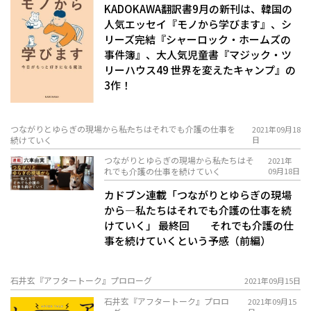
KADOKAWA翻訳書9月の新刊は、韓国の
人気エッセイ『モノから学びます』、シ
リーズ完結『シャーロック・ホームズの
事件簿』、大人気児童書『マジック・ツ
リーハウス49 世界を変えたキャンプ』の
3作！
つながりとゆらぎの現場から――私たちはそれでも介護の仕事を
2021年09月18
続けていく
日
つながりとゆらぎの現場から――私たちはそ
2021年
れでも介護の仕事を続けていく
09月18日
カドブン連載「つながりとゆらぎの現場
から―私たちはそれでも介護の仕事を続
けていく」 最終回 それでも介護の仕
事を続けていくという予感（前編）
石井玄『アフタートーク』プロローグ
2021年09月15日
石井玄『アフタートーク』プロロ
2021年09月15