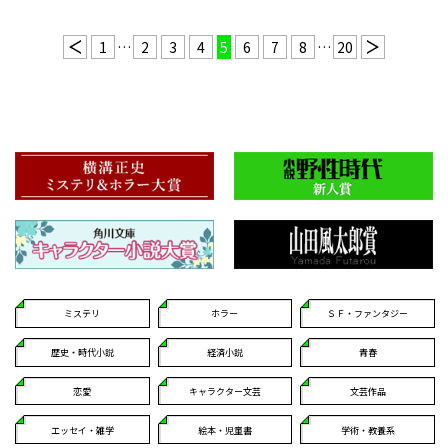
1
…
2
3
4
5
6
7
8
…
20
ミステリ
ホラー
ＳＦ・ファンタジー
歴史・時代小説
経済小説
青春
恋愛
キャラクター文芸
文芸作品
エッセイ・雑学
絵本・児童書
学術・教養系