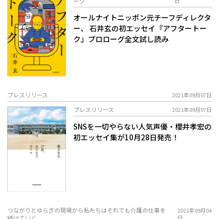
ーグ
日
オールナイトニッポン元チーフディレクタ
ー、 石井玄の初エッセイ『アフタートー
ク』プロローグ全文試し読み
プレスリリース
2021年09月07日
プレスリリース
2021年09月07日
SNSを一切やらない人気声優・櫻井孝宏の
初エッセイ集が10月28日発売！
つながりとゆらぎの現場から――私たちはそれでも介護の仕事を
2021年09月04
続けていく
日