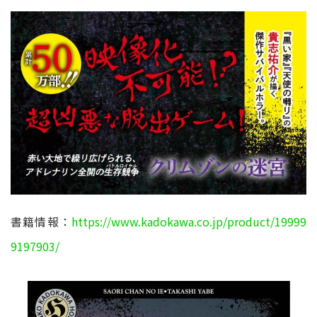
書籍情報：
https://www.kadokawa.co.jp/product/19999
9197903/