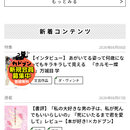
もっとみる
新着コンテンツ
特集
2026年08月08日
【インタビュー】 あがいてる姿って何歳にな
ってもキラキラして見える 『ホルモー燦
燦』万城目 学
文芸作品
ダ・ヴィンチ
連載
2026年08月07日
【書評】「私の大好きな男の子は、私が死ん
でもいいらしいの」――『死にいたるまで君を愛
して』レビュー【本が好き!×カドブン】