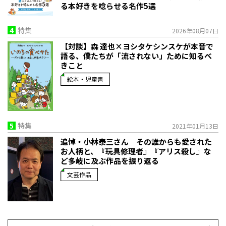
る本好きを唸らせる名作5選
4
特集
2026年08月07日
【対談】森 達也×ヨシタケシンスケが本音で
語る、僕たちが「流されない」ために知るべ
きこと
絵本・児童書
5
特集
2021年01月13日
追悼・小林泰三さん その誰からも愛された
お人柄と、『玩具修理者』『アリス殺し』な
ど多岐に及ぶ作品を振り返る
文芸作品