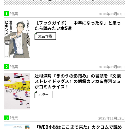
1
特集
2026年08月03日
【ブックガイド】「中年になったな」と思っ
たら読みたい本5選
文芸作品
2
特集
2018年09月06日
辻村深月『きのうの影踏み』の冒頭を『文豪
ストレイドッグス』の朝霧カフカ＆春河３５
がコミカライズ！
ホラー
3
特集
2025年11月12日
「WEB小説はここまで来た」――カクヨムで読め