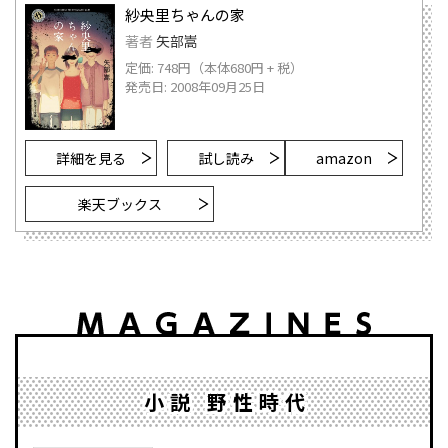
紗央里ちゃんの家
著者
矢部嵩
定価: 748円（本体680円 + 税）
発売日: 2008年09月25日
詳細を見る
試し読み
amazon
楽天ブックス
小説 野性時代