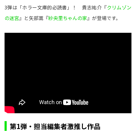
3弾は「ホラー文庫的必読書」！ 貴志祐介『
クリムゾン
の迷宮
』と矢部嵩『
紗央里ちゃんの家
』が登場です。
第1弾・担当編集者激推し作品