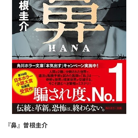
『鼻』曽根圭介