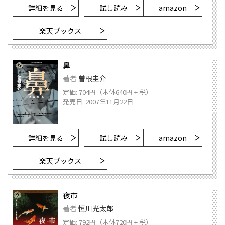
詳細を見る
試し読み
amazon
楽天ブックス
鼻
著者
曽根圭介
定価: 704円（本体640円 + 税）
発売日: 2007年11月22日
詳細を見る
試し読み
amazon
楽天ブックス
夜市
著者
恒川光太郎
定価: 792円（本体720円 + 税）