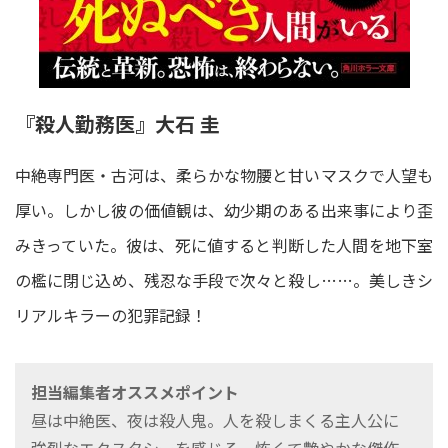
『殺人勤務医』大石 圭
中絶専門医・古河は、柔らかな物腰と甘いマスクで人望も
厚い。しかし彼の価値観は、幼少期のある出来事により歪
みきっていた。彼は、死に値すると判断した人間を地下室
の檻に閉じ込め、残忍な手段で次々と殺し……。美しきシ
リアルキラーの犯罪記録！
担当編集者オススメポイント
昼は中絶医、夜は殺人鬼。人を殺しまくる主人公に
強烈なエクスタシーを感じる、怖くて艶やかな傑作