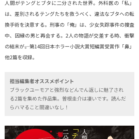
人間がテングとブタに二分された世界。外科医の「私」
は、差別されるテングたちを救うべく、違法なブタへの転
換手術を決意する。刑事の「俺」は、少女失踪事件の捜査
中、因縁の男と再会する。2人の物語が交差する時、衝撃
の結末が――。第14回日本ホラー小説大賞短編賞受賞作「鼻」
他2篇を収録。
担当編集者オススメポイント
ブラックユーモアと強烈などんでん返しに魅了され
る2篇を集めた作品集。曽根圭介は凄いです。読んだ
らハマること間違いなし！