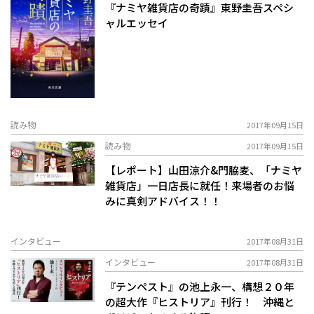
『ナミヤ雑貨店の奇蹟』東野圭吾スペシ
ャルエッセイ
読み物
2017年09月15日
読み物
2017年09月15日
【レポート】山田涼介&門脇麦、「ナミヤ
雑貨店」一日店長に就任！来場者のお悩
みに真剣アドバイス！！
インタビュー
2017年08月31日
インタビュー
2017年08月31日
『テンペスト』の池上永一、構想２０年
の超大作『ヒストリア』刊行！ 沖縄と