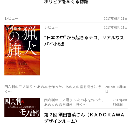
ボリビアをめぐる物語
レビュー
2017年08月21日
レビュー
2017年08月21日
“日本の中”から起きるテロ。リアルなス
パイ小説!!
四六判のモノ語り 〜あの本を作った、あの人の話を聞きに行
2017年08月08
く〜
日
四六判のモノ語り 〜あの本を作った、
2017年08
あの人の話を聞きに行く〜
月08日
第２回 須田杏菜さん（ＫＡＤＯＫＡＷＡ
デザインルーム）