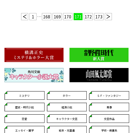
1
…
168
169
170
171
172
173
ミステリ
ホラー
ＳＦ・ファンタジー
歴史・時代小説
経済小説
青春
恋愛
キャラクター文芸
文芸作品
エッセイ・雑学
絵本・児童書
学術・教養系