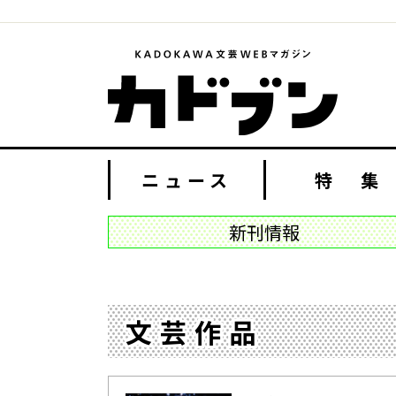
ニュース
特 集
新刊情報
文芸作品