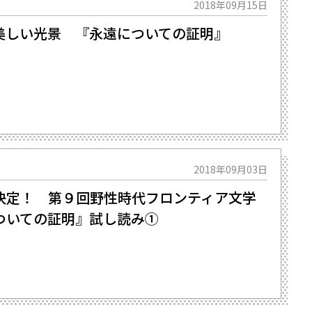
2018年09月15日
美しい光景 『永遠についての証明』
2018年09月03日
決定！ 第９回野性時代フロンティア文学
ついての証明』試し読み①