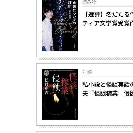
読み物
【選評】名だたる
ティア文学賞受賞
対談
私小説と怪談実話
夫『怪談稼業 侵