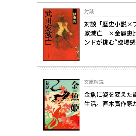
対談
対談「歴史小説×
家滅亡』×金属恵
ンドが挑む“臨場感
文庫解説
金魚に姿を変えた
生活。直木賞作家