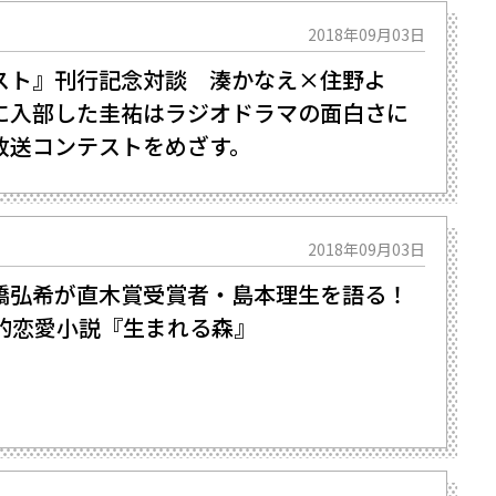
2018年09月03日
スト』刊行記念対談 湊かなえ×住野よ
に入部した圭祐はラジオドラマの面白さに
放送コンテストをめざす。
2018年09月03日
橋弘希が直木賞受賞者・島本理生を語る！
碑的恋愛小説『生まれる森』