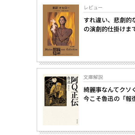
レビュー
すれ違い、悲劇的
の演劇的仕掛けま
文庫解説
綺麗事なんてクソ
今こそ魯迅の「報