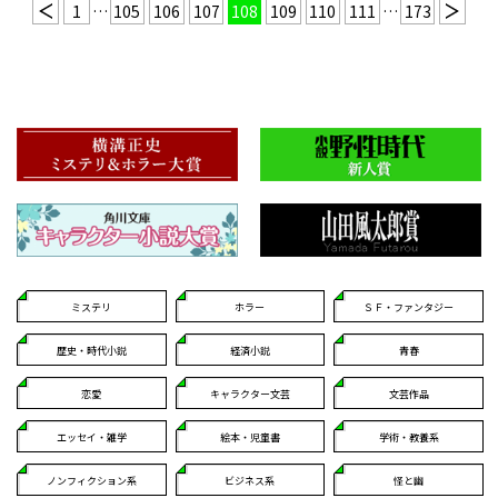
1
…
105
106
107
108
109
110
111
…
173
ミステリ
ホラー
ＳＦ・ファンタジー
歴史・時代小説
経済小説
青春
恋愛
キャラクター文芸
文芸作品
エッセイ・雑学
絵本・児童書
学術・教養系
ノンフィクション系
ビジネス系
怪と幽