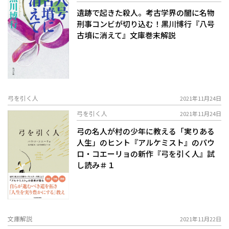
遺跡で起きた殺人。考古学界の闇に名物
刑事コンビが切り込む！――黒川博行『八号
古墳に消えて』文庫巻末解説
弓を引く人
2021年11月24日
弓を引く人
2021年11月24日
弓の名人が村の少年に教える「実りある
人生」のヒント――『アルケミスト』のパウ
ロ・コエーリョの新作『弓を引く人』試
し読み＃１
文庫解説
2021年11月22日