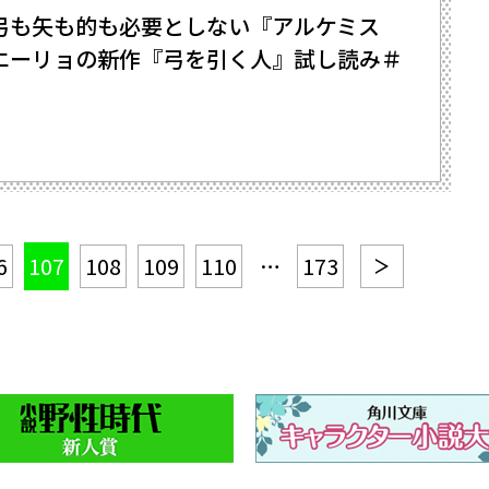
も矢も的も必要としない――『アルケミス
エーリョの新作『弓を引く人』試し読み＃
6
107
108
109
110
…
173