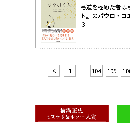
弓道を極めた者は弓
ト』のパウロ・コ
３
1
…
104
105
10