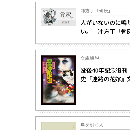
冲方丁「骨灰」
人がいないのに鳴
い。 冲方丁「骨
文庫解説
没後40年記念復刊
史『迷路の花嫁』
弓を引く人