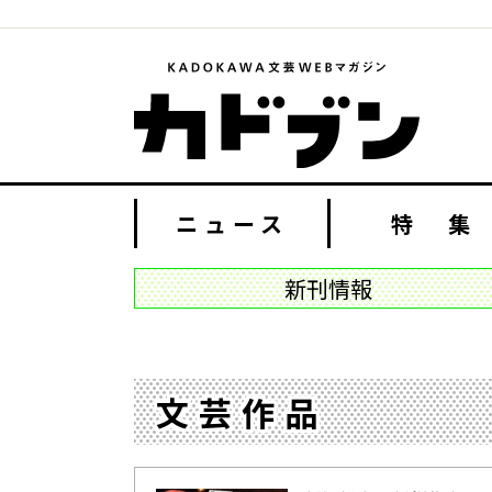
ニュース
特 集
新刊情報
文芸作品