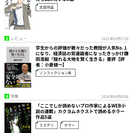
文芸作品
3
レビュー
2022年10月17日
学生からの評価が散々だった教授が人気No.１
になり、経済誌の常連識者になったきっかけ――鎌
田浩毅『揺れる大地を賢く生きる』書評【評
者：小倉健一】
ノンフィクション系
4
特集
2026年08月05日
「ここでしか読めないプロ作家によるWEB小
説の連載」――カクヨムネクストで読めるホラー
作品5選
ミステリ
ホラー