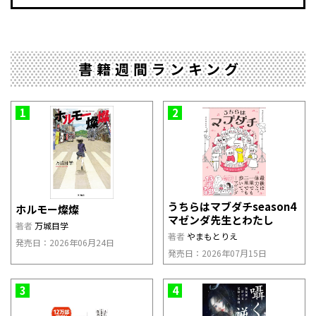
書籍週間ランキング
1
2
うちらはマブダチseason4
ホルモー燦燦
マゼンダ先生とわたし
著者
万城目学
著者
やまもとりえ
発売日：2026年06月24日
発売日：2026年07月15日
3
4