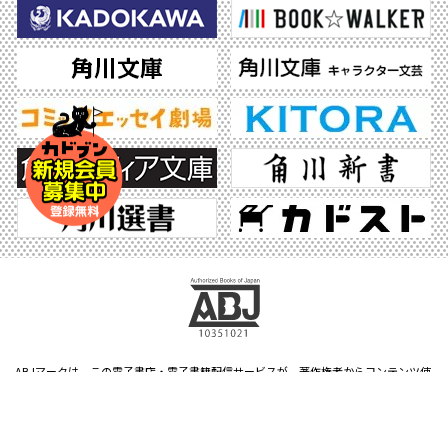
ABJマークは、この電子書店・電子書籍配信サービスが、著作権者からコンテンツ使
用許諾を得た正規版配信サービスであることを示す登録商標（登録番号 第6091713
号）です。ABJマークの詳細、ABJマークを掲示しているサービスの一覧はこちら。
https://aebs.or.jp/