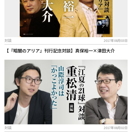
対談
2017年08月03日
【『暗闇のアリア』刊行記念対談】真保裕一×津田大介
対談
2017年08月02日