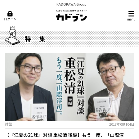
KADOKAWA Group
ログイン
menu
特集
対談
2017年08月04日
【『江夏の21球』対談 重松清 後編】もう一度、「山際淳