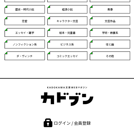
歴史・時代小説
経済小説
青春
恋愛
キャラクター文芸
文芸作品
エッセイ・雑学
絵本・児童書
学術・教養系
ノンフィクション系
ビジネス系
怪と幽
ダ・ヴィンチ
コミックエッセイ
その他
ログイン / 会員登録