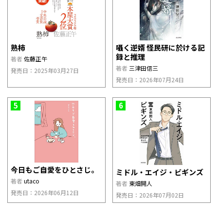
熟柿
囁く逆婿 怪民研に於ける記
録と推理
著者
佐藤正午
著者
三津田信三
発売日：2025年03月27日
発売日：2026年07月24日
5
6
今日もご自愛をひとさじ。
ミドル・エイジ・ビギンズ
著者
utaco
著者
東畑開人
発売日：2026年06月12日
発売日：2026年07月02日