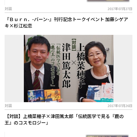
対談
2017年07月27日
『Ｂｕｒｎ．-バーン-』刊行記念トークイベント 加藤シゲア
キ×杉江松恋
対談
2017年07月26日
【対談】上橋菜穂子×津田篤太郎「伝統医学で見る『鹿の
王』のコスモロジー」