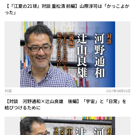
【『江夏の21球』対談 重松清 前編】山際淳司は「かっこよか
った」
対談
2017年08月01日
【対談 河野通和×辻山良雄 後編】「宇宙」と「日常」を
結びつけるために