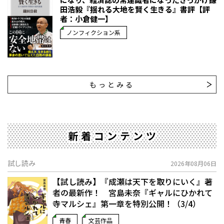
田浩毅『揺れる大地を賢く生きる』書評【評
者：小倉健一】
ノンフィクション系
もっとみる
新着コンテンツ
試し読み
2026年08月06日
【試し読み】『成瀬は天下を取りにいく』著
者の最新作！ 宮島未奈『ギャルにひかれて
寺マルシェ』第一章を特別公開！（3/4）
青春
文芸作品