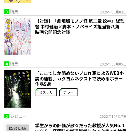
3
特集
2026年06月02日
【対談】『劇場版モノノ怪 第三章 蛇神』総監
督 中村健治×脚本・ノベライズ担当新八角
映画公開記念対談
4
特集
2026年08月05日
「ここでしか読めないプロ作家によるWEB小
説の連載」――カクヨムネクストで読めるホラー
作品5選
ミステリ
ホラー
5
レビュー
2022年10月17日
学生からの評価が散々だった教授が人気No.１
になり、経済誌の常連識者になったきっかけ――鎌