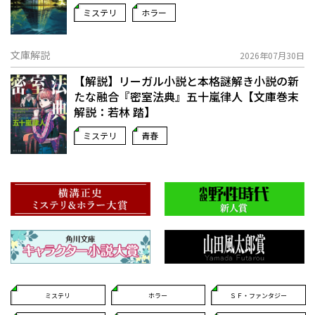
ミステリ
ホラー
文庫解説
2026年07月30日
【解説】リーガル小説と本格謎解き小説の新
たな融合――『密室法典』五十嵐律人【文庫巻末
解説：若林 踏】
ミステリ
青春
ミステリ
ホラー
ＳＦ・ファンタジー