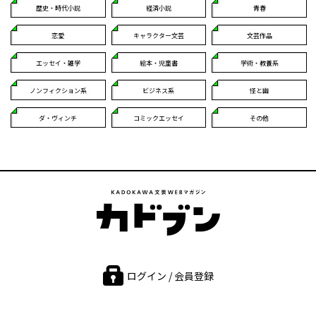
歴史・時代小説
経済小説
青春
恋愛
キャラクター文芸
文芸作品
エッセイ・雑学
絵本・児童書
学術・教養系
ノンフィクション系
ビジネス系
怪と幽
ダ・ヴィンチ
コミックエッセイ
その他
ログイン / 会員登録