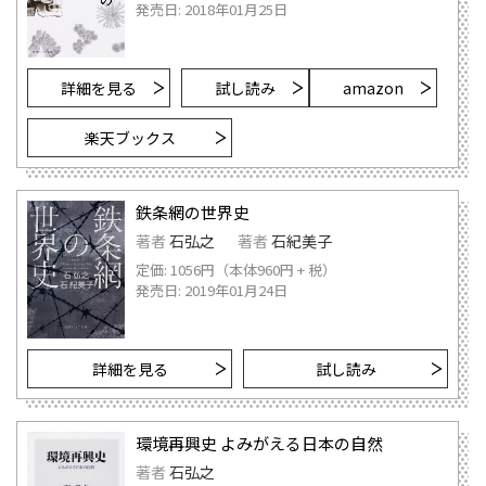
発売日: 2018年01月25日
詳細を見る
試し読み
amazon
楽天ブックス
鉄条網の世界史
著者
石弘之
著者
石紀美子
定価: 1056円（本体960円 + 税）
発売日: 2019年01月24日
詳細を見る
試し読み
環境再興史 よみがえる日本の自然
著者
石弘之