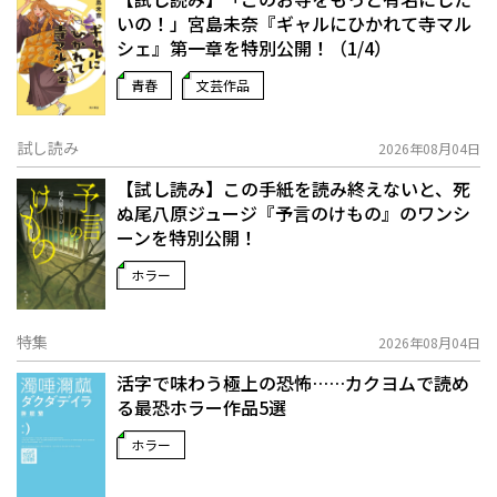
いの！」宮島未奈『ギャルにひかれて寺マル
シェ』第一章を特別公開！（1/4）
青春
文芸作品
試し読み
2026年08月04日
【試し読み】この手紙を読み終えないと、死
ぬ――尾八原ジュージ『予言のけもの』のワンシ
ーンを特別公開！
ホラー
特集
2026年08月04日
活字で味わう極上の恐怖……カクヨムで読め
る最恐ホラー作品5選
ホラー