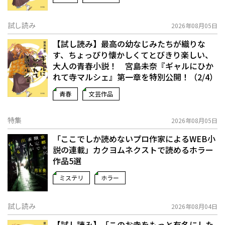
試し読み
2026年08月05日
【試し読み】最高の幼なじみたちが織りな
す、ちょっぴり懐かしくてとびきり楽しい、
大人の青春小説！ 宮島未奈『ギャルにひか
れて寺マルシェ』第一章を特別公開！（2/4）
青春
文芸作品
特集
2026年08月05日
「ここでしか読めないプロ作家によるWEB小
説の連載」――カクヨムネクストで読めるホラー
作品5選
ミステリ
ホラー
試し読み
2026年08月04日
【試し読み】「このお寺をもっと有名にした