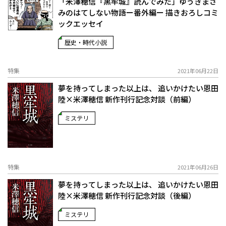
「米澤穂信『黒牢城』読んでみた」ゆうきまさ
みのはてしない物語ー番外編ー 描きおろしコミ
ックエッセイ
歴史・時代小説
特集
2021年06月22日
夢を持ってしまった以上は、 追いかけたい――恩田
陸×米澤穂信 新作刊行記念対談（前編）
ミステリ
特集
2021年06月26日
夢を持ってしまった以上は、 追いかけたい――恩田
陸×米澤穂信 新作刊行記念対談（後編）
ミステリ