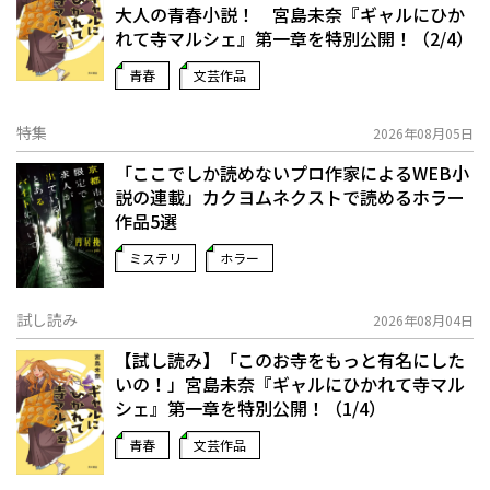
大人の青春小説！ 宮島未奈『ギャルにひか
れて寺マルシェ』第一章を特別公開！（2/4）
青春
文芸作品
特集
2026年08月05日
「ここでしか読めないプロ作家によるWEB小
説の連載」――カクヨムネクストで読めるホラー
作品5選
ミステリ
ホラー
試し読み
2026年08月04日
【試し読み】「このお寺をもっと有名にした
いの！」宮島未奈『ギャルにひかれて寺マル
シェ』第一章を特別公開！（1/4）
青春
文芸作品