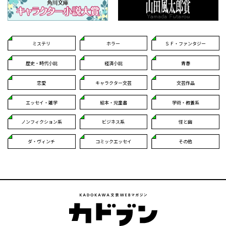
ミステリ
ホラー
ＳＦ・ファンタジー
歴史・時代小説
経済小説
青春
恋愛
キャラクター文芸
文芸作品
エッセイ・雑学
絵本・児童書
学術・教養系
ノンフィクション系
ビジネス系
怪と幽
ダ・ヴィンチ
コミックエッセイ
その他