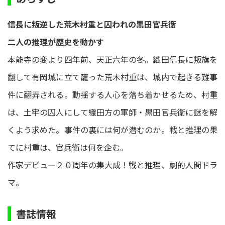
信長に叛逆した荒木村重と囚われの黒田官兵衛
二人の推理が歴史を動かす
本能寺の変より四年前、天正六年の冬。織田信長に叛旗を
翻して有岡城に立て籠った荒木村重は、城内で起きる難事
件に翻弄される。動揺する人心を落ち着かせるため、村重
は、土牢の囚人にして織田方の軍師・黒田官兵衛に謎を解
くよう求めた。事件の裏には何が潜むのか。戦と推理の果
てに村重は、官兵衛は何を企む。
作家デビュー２０周年の集大成！戦と推理、劇的人間ドラ
マ。
書誌情報