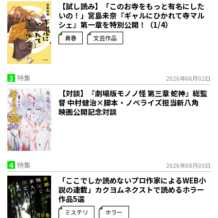
【試し読み】「このお寺をもっと有名にした
いの！」宮島未奈『ギャルにひかれて寺マル
シェ』第一章を特別公開！（1/4）
青春
文芸作品
3
特集
2026年06月02日
【対談】『劇場版モノノ怪 第三章 蛇神』総監
督 中村健治×脚本・ノベライズ担当新八角
映画公開記念対談
4
特集
2026年08月05日
「ここでしか読めないプロ作家によるWEB小
説の連載」――カクヨムネクストで読めるホラー
作品5選
ミステリ
ホラー