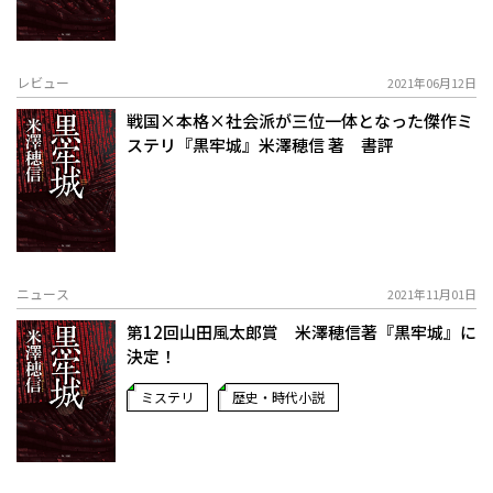
レビュー
2021年06月12日
戦国×本格×社会派が三位一体となった傑作ミ
ステリ――『黒牢城』米澤穂信 著 書評
ニュース
2021年11月01日
第12回山田風太郎賞 米澤穂信著『黒牢城』に
決定！
ミステリ
歴史・時代小説