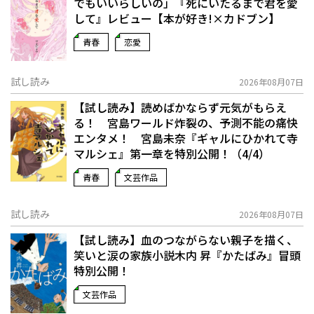
でもいいらしいの」――『死にいたるまで君を愛
して』レビュー【本が好き!×カドブン】
青春
恋愛
試し読み
2026年08月07日
【試し読み】読めばかならず元気がもらえ
る！ 宮島ワールド炸裂の、予測不能の痛快
エンタメ！ 宮島未奈『ギャルにひかれて寺
マルシェ』第一章を特別公開！（4/4）
青春
文芸作品
試し読み
2026年08月07日
【試し読み】血のつながらない親子を描く、
笑いと涙の家族小説――木内 昇『かたばみ』冒頭
特別公開！
文芸作品