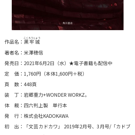
こくろうじょう
作品名：
黒牢城
著者名：米澤穂信
発売日：2021年6月2日（水）★電子書籍も配信中
定 価：1,760円（本体1,600円＋税）
頁 数：448頁
装 丁：岩郷重力+WONDER WORKZ。
体 裁：四六判上製 単行本
発 行：株式会社KADOKAWA
初 出：「文芸カドカワ」 2019年2月号、3月号/「カドブ