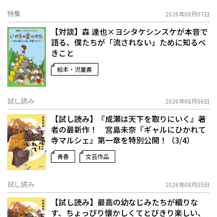
特集
2026年08月07日
【対談】森 達也×ヨシタケシンスケが本音で
語る、僕たちが「流されない」ために知るべ
きこと
絵本・児童書
試し読み
2026年08月06日
【試し読み】『成瀬は天下を取りにいく』著
者の最新作！ 宮島未奈『ギャルにひかれて
寺マルシェ』第一章を特別公開！（3/4）
青春
文芸作品
試し読み
2026年08月05日
【試し読み】最高の幼なじみたちが織りな
す、ちょっぴり懐かしくてとびきり楽しい、