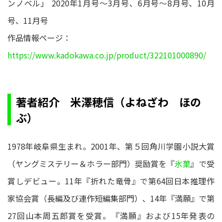
ンノベル」 2020年1月号～3月号、6月号～8月号、10月
号、11月号
作品情報ページ：
https://www.kadokawa.co.jp/product/322101000890/
著者紹介 米澤穂信（よねざわ ほの
ぶ）
1978年岐阜県生まれ。2001年、第５回角川学園小説大賞
（ヤングミステリー＆ホラー部門）奨励賞を『
氷菓
』で受
賞しデビュー。11年『折れた竜骨』で第64回日本推理作
家協会賞（長編及び連作短編集部門）、14年『満願』で第
27回山本周五郎賞を受賞。『満願』および15年発表の