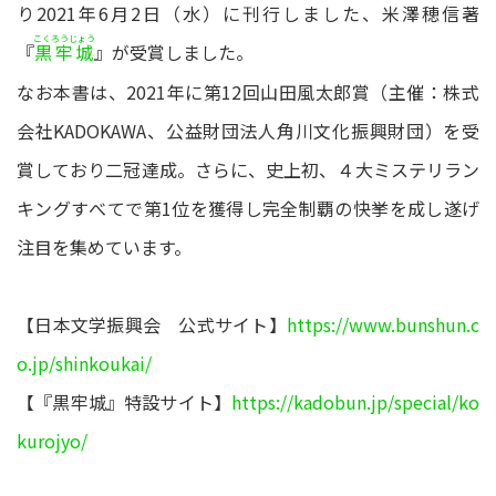
り2021年6月2日（水）に刊行しました、米澤穂信著
こくろうじょう
『
』が受賞しました。
黒牢城
なお本書は、2021年に第12回山田風太郎賞（主催：株式
会社KADOKAWA、公益財団法人角川文化振興財団）を受
賞しており二冠達成。さらに、史上初、４大ミステリラン
キングすべてで第1位を獲得し完全制覇の快挙を成し遂げ
注目を集めています。
【日本文学振興会 公式サイト】
https://www.bunshun.c
o.jp/shinkoukai/
【『黒牢城』特設サイト】
https://kadobun.jp/special/ko
kurojyo/