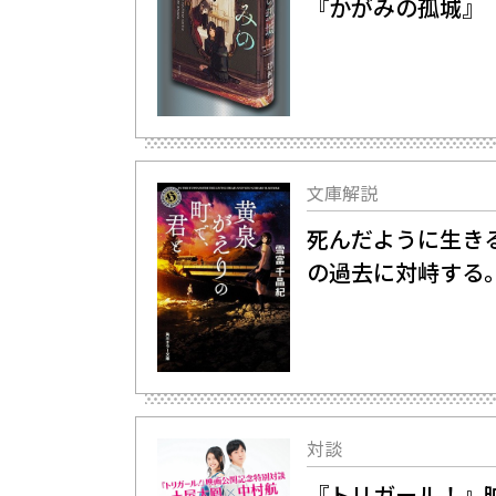
『かがみの孤城』
文庫解説
死んだように生き
の過去に対峙する
対談
『トリガール！』