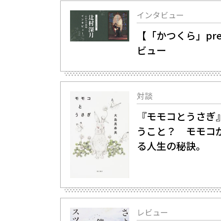
インタビュー
【「かつくら」pr
ビュー
対談
『モモコとうさぎ
うこと？ モモコ
る人生の秘訣。
レビュー