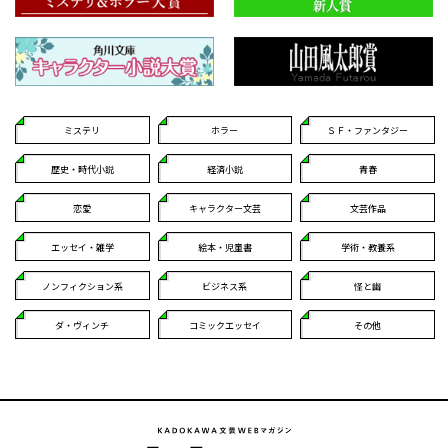
ミステリ
ホラー
ＳＦ・ファンタジー
歴史・時代小説
経済小説
青春
恋愛
キャラクター文芸
文芸作品
エッセイ・雑学
絵本・児童書
学術・教養系
ノンフィクション系
ビジネス系
怪と幽
ダ・ヴィンチ
コミックエッセイ
その他