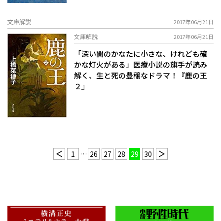
文庫解説
2017年06月21日
文庫解説
2017年06月21日
「深い闇のかなたに小さな、けれども確
かな灯火がある」医療小説の旗手が読み
解く、生と死の豊穣なドラマ！『鹿の王
２』
1
…
26
27
28
29
30