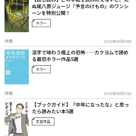
ぬ――尾八原ジュージ『予言のけもの』のワンシ
ーンを特別公開！
ホラー
特集
2026年08月04日
活字で味わう極上の恐怖……カクヨムで読め
る最恐ホラー作品5選
ホラー
特集
2026年08月03日
【ブックガイド】「中年になったな」と思っ
たら読みたい本5選
文芸作品