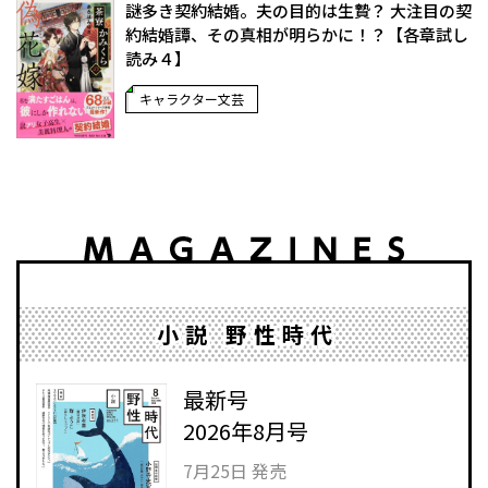
謎多き契約結婚。夫の目的は――生贄？ 大注目の契
約結婚譚、その真相が明らかに！？【各章試し
読み４】
キャラクター文芸
小説 野性時代
最新号
2026年8月号
7月25日 発売