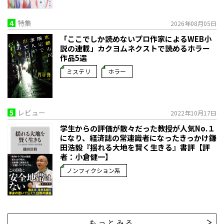
4
特集
2026年08月05日
「ここでしか読めないプロ作家によるWEB小
説の連載」――カクヨムネクストで読めるホラー
作品5選
ミステリ
ホラー
5
レビュー
2022年10月17日
学生からの評価が散々だった教授が人気No.１
になり、経済誌の常連識者になったきっかけ――鎌
田浩毅『揺れる大地を賢く生きる』書評【評
者：小倉健一】
ノンフィクション系
もっとみる