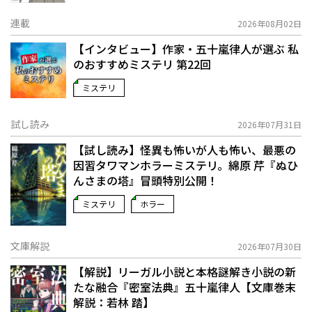
連載
2026年08月02日
【インタビュー】作家・五十嵐律人が選ぶ 私
のおすすめミステリ 第22回
ミステリ
試し読み
2026年07月31日
【試し読み】怪異も怖いが人も怖い、最悪の
因習タワマンホラーミステリ。綿原 芹『ぬひ
んさまの塔』冒頭特別公開！
ミステリ
ホラー
文庫解説
2026年07月30日
【解説】リーガル小説と本格謎解き小説の新
たな融合――『密室法典』五十嵐律人【文庫巻末
解説：若林 踏】