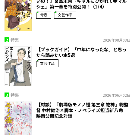
いの！」宮島未奈『ギャルにひかれて寺マル
シェ』第一章を特別公開！（1/4）
青春
文芸作品
2
特集
2026年08月03日
【ブックガイド】「中年になったな」と思っ
たら読みたい本5選
文芸作品
3
特集
2026年06月02日
【対談】『劇場版モノノ怪 第三章 蛇神』総監
督 中村健治×脚本・ノベライズ担当新八角
映画公開記念対談