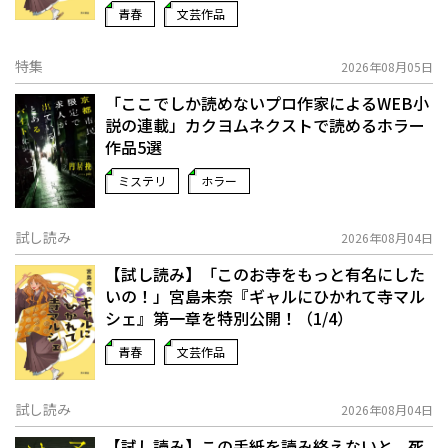
青春
文芸作品
特集
2026年08月05日
「ここでしか読めないプロ作家によるWEB小
説の連載」――カクヨムネクストで読めるホラー
作品5選
ミステリ
ホラー
試し読み
2026年08月04日
【試し読み】「このお寺をもっと有名にした
いの！」宮島未奈『ギャルにひかれて寺マル
シェ』第一章を特別公開！（1/4）
青春
文芸作品
試し読み
2026年08月04日
【試し読み】この手紙を読み終えないと、死