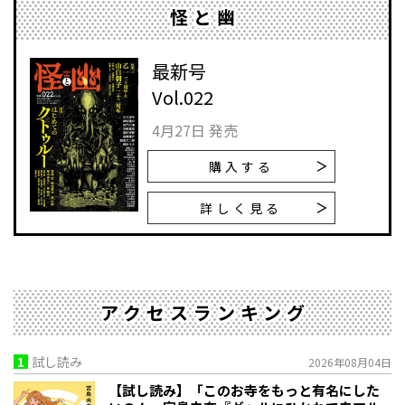
怪と幽
最新号
Vol.022
4月27日 発売
購入する
詳しく見る
アクセスランキング
1
試し読み
2026年08月04日
【試し読み】「このお寺をもっと有名にした