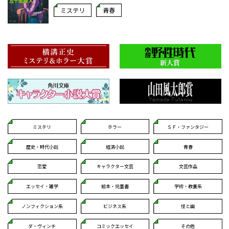
ミステリ
青春
ミステリ
ホラー
ＳＦ・ファンタジー
歴史・時代小説
経済小説
青春
恋愛
キャラクター文芸
文芸作品
エッセイ・雑学
絵本・児童書
学術・教養系
ノンフィクション系
ビジネス系
怪と幽
ダ・ヴィンチ
コミックエッセイ
その他