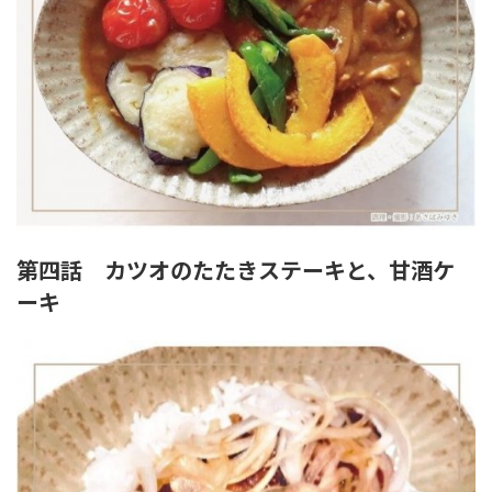
第四話 カツオのたたきステーキと、甘酒ケ
ーキ