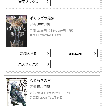
楽天ブックス
ばくうどの悪夢
著者
澤村伊智
定価: 2035円（本体1850円 + 税）
発売日: 2022年11月02日
詳細を見る
amazon
楽天ブックス
などらきの首
著者
澤村伊智
定価: 902円（本体820円 + 税）
発売日: 2018年10月24日