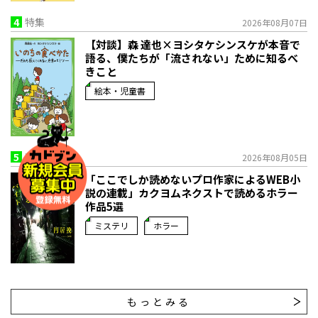
4
特集
2026年08月07日
【対談】森 達也×ヨシタケシンスケが本音で
語る、僕たちが「流されない」ために知るべ
きこと
絵本・児童書
5
特集
2026年08月05日
「ここでしか読めないプロ作家によるWEB小
説の連載」――カクヨムネクストで読めるホラー
作品5選
ミステリ
ホラー
もっとみる