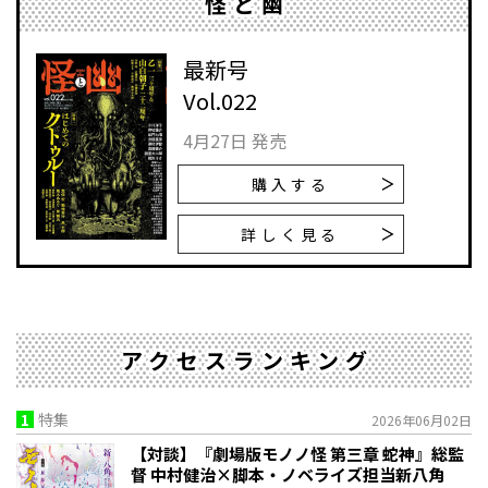
怪と幽
最新号
Vol.022
4月27日 発売
購入する
詳しく見る
アクセスランキング
1
特集
2026年06月02日
【対談】『劇場版モノノ怪 第三章 蛇神』総監
督 中村健治×脚本・ノベライズ担当新八角