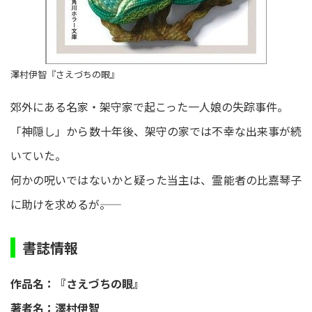
澤村伊智『さえづちの眼』
郊外にある名家・架守家で起こった一人娘の失踪事件。
「神隠し」から数十年後、架守の家では不幸な出来事が続
いていた。
何かの呪いではないかと疑った当主は、霊能者の比嘉琴子
に助けを求めるが――。
書誌情報
作品名：『さえづちの眼』
著者名：澤村伊智