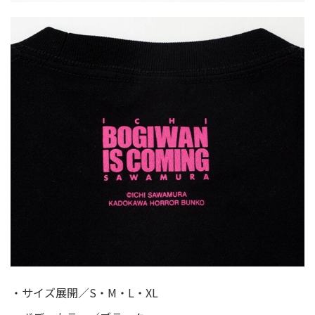
・サイズ展開／S・M・L・XL