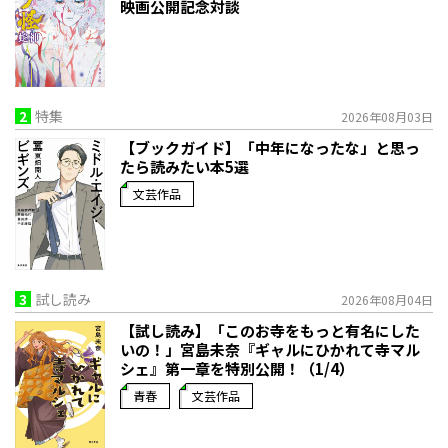
映画公開記念対談
2
特集
2026年08月03日
【ブックガイド】「中年になったな」と思っ
たら読みたい本5選
文芸作品
3
試し読み
2026年08月04日
【試し読み】「このお寺をもっと有名にした
いの！」宮島未奈『ギャルにひかれて寺マル
シェ』第一章を特別公開！（1/4）
青春
文芸作品