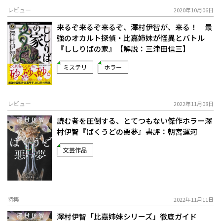
レビュー
2020年10月06日
来るぞ来るぞ来るぞ、澤村伊智が、来る！ 最
強のオカルト探偵・比嘉姉妹が怪異とバトル
『ししりばの家』【解説：三津田信三】
ミステリ
ホラー
レビュー
2022年11月08日
読む者を圧倒する、とてつもない傑作ホラー――澤
村伊智『ばくうどの悪夢』書評：朝宮運河
文芸作品
特集
2022年11月11日
澤村伊智「比嘉姉妹シリーズ」徹底ガイド