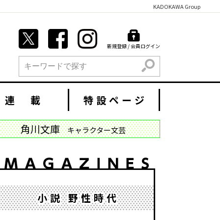
KADOKAWA Group
新規登録 / 会員ログイン
検索
連 載
特設ページ
角川文庫
キャラクター文芸
小説 野性時代