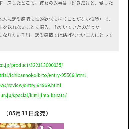
ポーズしたところ、彼女の返事は「好きだけど、愛した
他人に恋愛感情も性的欲求も抱くことがない性質）で、
生を送れないことに悩み、もがいていたのだった。
になりたい千凪。恋愛感情では結ばれない二人にとって
co.jp/product/322312000035/
trial/ichibannokoibito/entry-95566.html
ews/review/entry-94969.html
un.jp/special/kimijima-kanata/
（05月31日発売）