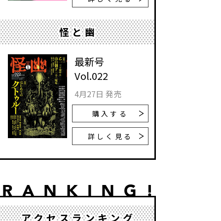
怪と幽
最新号
Vol.022
4月27日 発売
購入する
詳しく見る
アクセスランキング