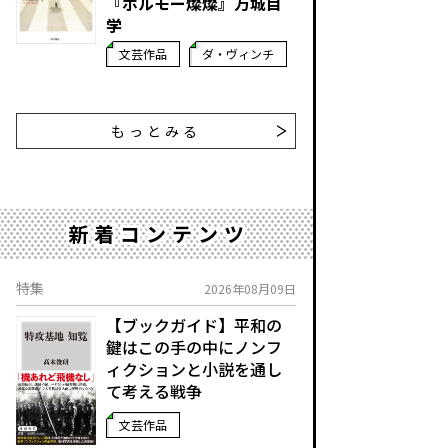
『ホルモー燦燦』万城目
学
文芸作品
ダ・ヴィンチ
もっとみる
新着コンテンツ
特集
2026年08月09日
【ブックガイド】平和の
鍵はこの手の中に――ノンフ
ィクションと小説を通し
て考える戦争
文芸作品