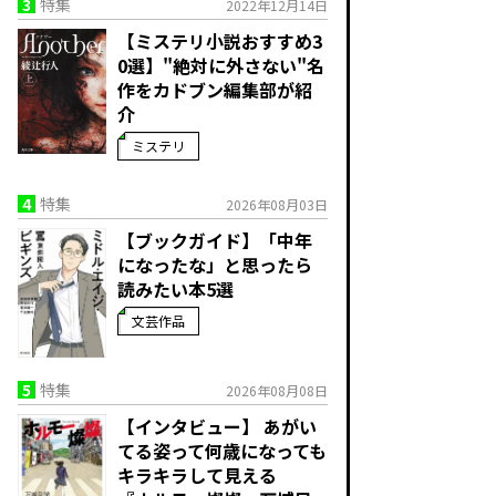
3
特集
2022年12月14日
【ミステリ小説おすすめ3
0選】"絶対に外さない"名
作をカドブン編集部が紹
介
ミステリ
4
特集
2026年08月03日
【ブックガイド】「中年
になったな」と思ったら
読みたい本5選
文芸作品
5
特集
2026年08月08日
【インタビュー】 あがい
てる姿って何歳になっても
キラキラして見える