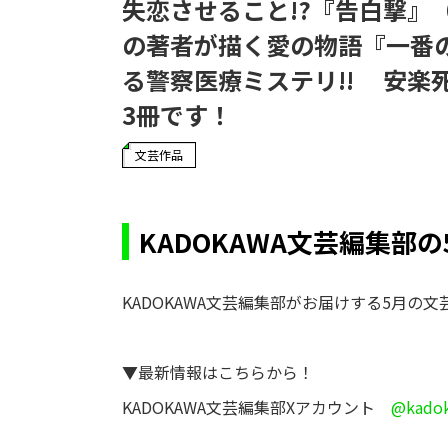
失恋させること!?『告白撃』
の著者が描く愛の物語『一番
る警察医療ミステリ!! 安楽
3冊です！
文芸作品
KADOKAWA文芸編集部
KADOKAWA文芸編集部がお届けする5月の
▼最新情報はこちらから！
KADOKAWA文芸編集部Xアカウント
@kadok