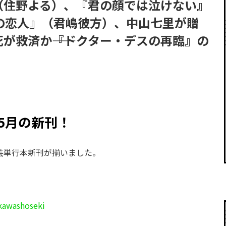
（住野よる）、『君の顔では泣けない』
の恋人』（君嶋彼方）、中山七里が贈
死が救済か――『ドクター・デスの再臨』の
の5月の新刊！
文芸単行本新刊が揃いました。
awashoseki