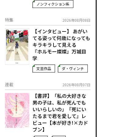
ノンフィクション系
特集
2026年08月08日
【インタビュー】 あがい
てる姿って何歳になっても
キラキラして見える
『ホルモー燦燦』万城目
学
文芸作品
ダ・ヴィンチ
連載
2026年08月07日
【書評】「私の大好きな
男の子は、私が死んでも
いいらしいの」――『死にい
たるまで君を愛して』レ
ビュー【本が好き!×カド
ブン】