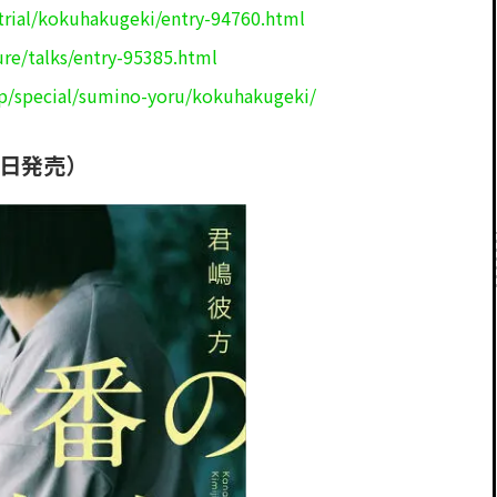
trial/kokuhakugeki/entry-94760.html
ure/talks/entry-95385.html
jp/special/sumino-yoru/kokuhakugeki/
1日発売）