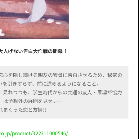
大人げない告白大作戦の開幕！
恋心を隠し続ける親友の響貴に告白させるため、秘密の
いを引きずらず、前に進めるようになること。
に呆れつつも、学生時代からの共通の友人・果凛が協力
は予想外の展開を見せ――。
まくった恋と友情!!
co.jp/product/322311000546/