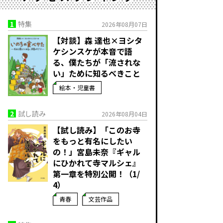
1
特集
2026年08月07日
【対談】森 達也×ヨシタ
ケシンスケが本音で語
る、僕たちが「流されな
い」ために知るべきこと
絵本・児童書
2
試し読み
2026年08月04日
【試し読み】「このお寺
をもっと有名にしたい
の！」宮島未奈『ギャル
にひかれて寺マルシェ』
第一章を特別公開！（1/
4）
青春
文芸作品