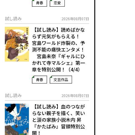
青春
恋愛
試し読み
2026年08月07日
【試し読み】読めばかな
らず元気がもらえる！
宮島ワールド炸裂の、予
測不能の痛快エンタメ！
宮島未奈『ギャルにひ
かれて寺マルシェ』第一
章を特別公開！（4/4）
青春
文芸作品
試し読み
2026年08月07日
【試し読み】血のつなが
らない親子を描く、笑い
と涙の家族小説――木内 昇
『かたばみ』冒頭特別公
開！