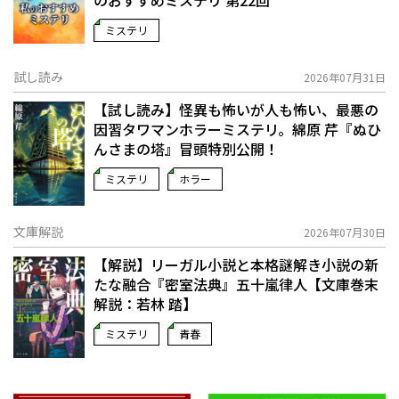
ミステリ
試し読み
2026年07月31日
【試し読み】怪異も怖いが人も怖い、最悪の
因習タワマンホラーミステリ。綿原 芹『ぬひ
んさまの塔』冒頭特別公開！
ミステリ
ホラー
文庫解説
2026年07月30日
【解説】リーガル小説と本格謎解き小説の新
たな融合――『密室法典』五十嵐律人【文庫巻末
解説：若林 踏】
ミステリ
青春