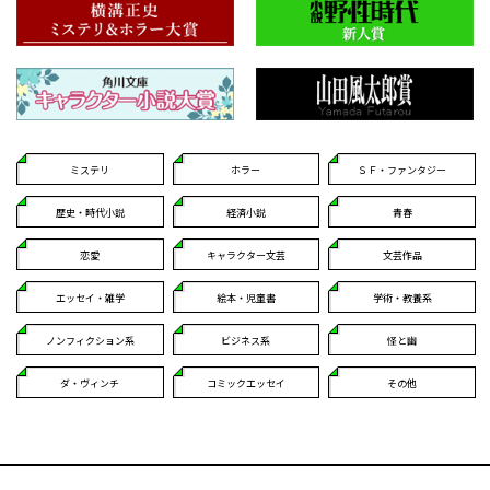
ミステリ
ホラー
ＳＦ・ファンタジー
歴史・時代小説
経済小説
青春
恋愛
キャラクター文芸
文芸作品
エッセイ・雑学
絵本・児童書
学術・教養系
ノンフィクション系
ビジネス系
怪と幽
ダ・ヴィンチ
コミックエッセイ
その他