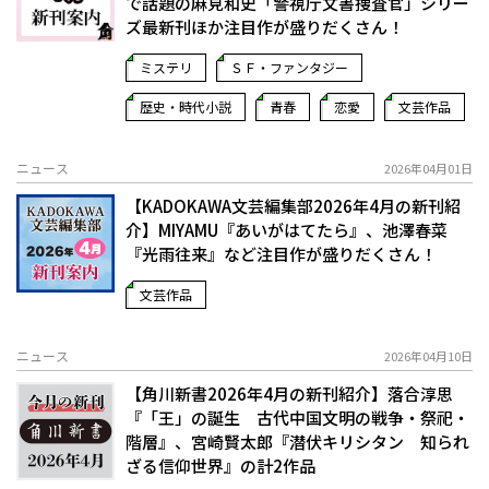
で話題の麻見和史「警視庁文書捜査官」シリー
ズ最新刊ほか注目作が盛りだくさん！
ミステリ
ＳＦ・ファンタジー
歴史・時代小説
青春
恋愛
文芸作品
ニュース
2026年04月01日
【KADOKAWA文芸編集部2026年4月の新刊紹
介】MIYAMU『あいがはてたら』、池澤春菜
『光雨往来』など注目作が盛りだくさん！
文芸作品
ニュース
2026年04月10日
【角川新書2026年4月の新刊紹介】落合淳思
『「王」の誕生 古代中国文明の戦争・祭祀・
階層』、宮崎賢太郎『潜伏キリシタン 知られ
ざる信仰世界』の計2作品