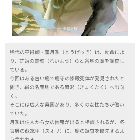
稀代の巫術師・董月季（とうげっき）は、勅命によ
り、許婚の霊耀（れいよう）らと各地の廟を調査し
ている。
今回はある古い廟で廟守の惨殺死体が発見されたと
聞き、絹の名産地である棘沢（きょくたく）へ出向
く。
そこには広大な桑園があり、多くの女性たちが働い
ていた。
月季は住人から女の幽鬼が出ると相談されるが、冬
官府の蘇訛里（スオリ）に、廟の調査を優先するよ
う言われる。