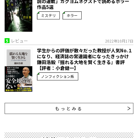
説の連載」――カクヨムネクストで読めるホラー
作品5選
ミステリ
ホラー
5
レビュー
2022年10月17日
学生からの評価が散々だった教授が人気No.１
になり、経済誌の常連識者になったきっかけ――
鎌田浩毅『揺れる大地を賢く生きる』書評
【評者：小倉健一】
ノンフィクション系
もっとみる