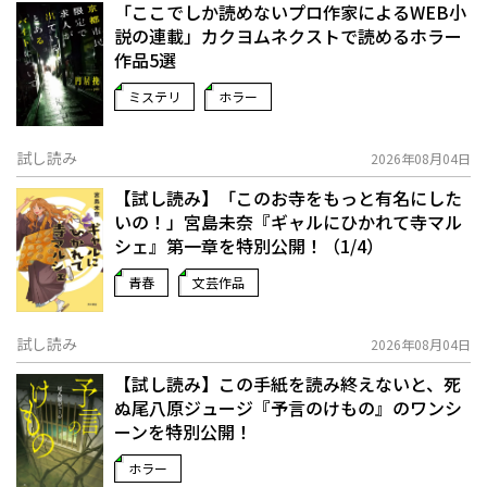
「ここでしか読めないプロ作家によるWEB小
説の連載」――カクヨムネクストで読めるホラー
作品5選
ミステリ
ホラー
試し読み
2026年08月04日
【試し読み】「このお寺をもっと有名にした
いの！」宮島未奈『ギャルにひかれて寺マル
シェ』第一章を特別公開！（1/4）
青春
文芸作品
試し読み
2026年08月04日
【試し読み】この手紙を読み終えないと、死
ぬ――尾八原ジュージ『予言のけもの』のワンシ
ーンを特別公開！
ホラー