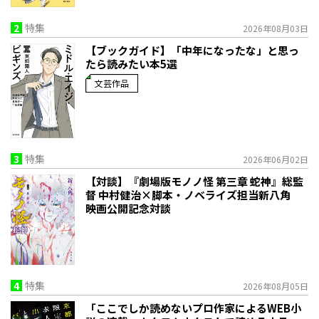
2
特集
2026年08月03日
【ブックガイド】「中年になったな」と思っ
たら読みたい本5選
文芸作品
3
特集
2026年06月02日
【対談】『劇場版モノノ怪 第三章 蛇神』総監
督 中村健治×脚本・ノベライズ担当新八角
映画公開記念対談
4
特集
2026年08月05日
「ここでしか読めないプロ作家によるWEB小