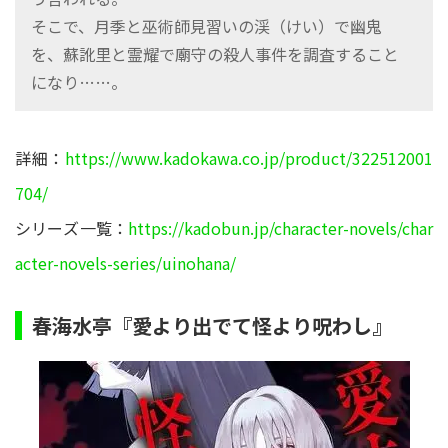
そこで、月季と巫術師見習いの渓（けい）で幽鬼
を、蘇訛里と霊耀で廟守の殺人事件を調査すること
になり……。
詳細：
https://www.kadokawa.co.jp/product/322512001
704/
シリーズ一覧：
https://kadobun.jp/character-novels/char
acter-novels-series/uinohana/
春海水亭『愛より出でて怪より呪わし』