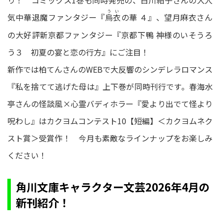
り！ コミックス1巻も同時発売の、白川紺子さんの大人
うい
気中華退魔ファンタジー『
の華 ４』、望月麻衣さん
烏衣
の大好評新京都ファンタジー『京都下鴨 神様のいそうろ
う３ 初夏の宴と恋の行方』にご注目！
新作では柏てんさんのWEBで大反響のシンデレラロマンス
『私を捨てて逃げた母は』上下巻が同時刊行です。春海水
亭さんの怪談風×心霊バディホラー『愛より出でて怪より
呪わし』はカクヨムコンテスト10【短編】＜カクヨムネク
スト賞＞受賞作！ 今月も素敵なラインナップをお楽しみ
ください！
角川文庫キャラクター文芸2026年4月の
新刊紹介！