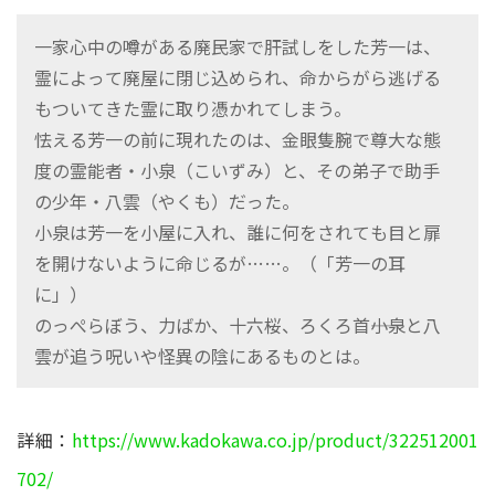
一家心中の噂がある廃民家で肝試しをした芳一は、
霊によって廃屋に閉じ込められ、命からがら逃げる
もついてきた霊に取り憑かれてしまう。
怯える芳一の前に現れたのは、金眼隻腕で尊大な態
度の霊能者・小泉（こいずみ）と、その弟子で助手
の少年・八雲（やくも）だった。
小泉は芳一を小屋に入れ、誰に何をされても目と扉
を開けないように命じるが……。（「芳一の耳
に」）
のっぺらぼう、力ばか、十六桜、ろくろ首――小泉と八
雲が追う呪いや怪異の陰にあるものとは。
詳細：
https://www.kadokawa.co.jp/product/322512001
702/