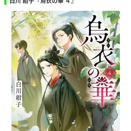
白川 紺子『
の華 ４』
烏衣