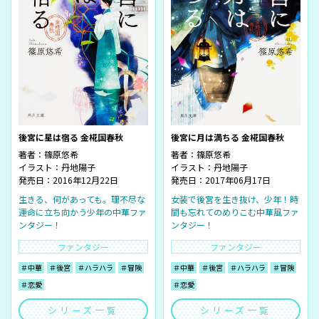
後宮に星は宿る 金椛国春秋
後宮に月は満ちる 金椛国春秋
著者：
篠原悠希
著者：
篠原悠希
イラスト：
丹地陽子
イラスト：
丹地陽子
発売日：2016年12月22日
発売日：2017年06月17日
生きる、何があっても。理不尽な
女装で後宮を生き抜け、少年！時
運命に立ち向かう少年の中華ファ
間も忘れてのめりこむ中華風ファ
ンタジー！
ンタジー！
ファンタジー
ファンタジー
＃中華
＃後宮
＃ハラハラ
＃冒険
＃中華
＃後宮
＃ハラハラ
＃冒険
＃恋愛
＃恋愛
シリーズ一覧
シリーズ一覧