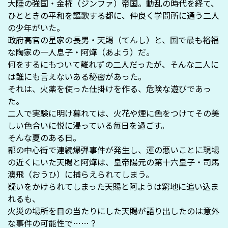
大陸の強国・金椛（ジンファ）帝国。動乱の時代を経て、
ひとときの平和を謳歌する都に、仲良く学問所に通う二人
の少年がいた。
政府高官の星家の長男・天賜（てんし）と、国で最も裕福
な陶家の一人息子・阿燁（あよう）だ。
何をするにもついて離れずの二人だったが、そんな二人に
は誰にも言えないある秘密があった。
それは、火薬を使った仕掛けを作る、危険な遊びであっ
た。
二人で実験に明け暮れては、火花や煙に色をつけてその美
しい色合いに悦に浸っている毎日を過ごす。
そんな夏のある日。
都の中心街で連続爆弾事件が発生し、運の悪いことに現場
の近くにいた天賜と阿燁は、皇帝陽元の第十六皇子・司馬
澳飛（おうひ）に捕らえられてしまう。
疑いをかけられてしまった天賜と阿ようは窮地に追い込ま
れるも、
火災の場所を目の当たりにした天賜が語り出したのは意外
な事件の可能性で……？