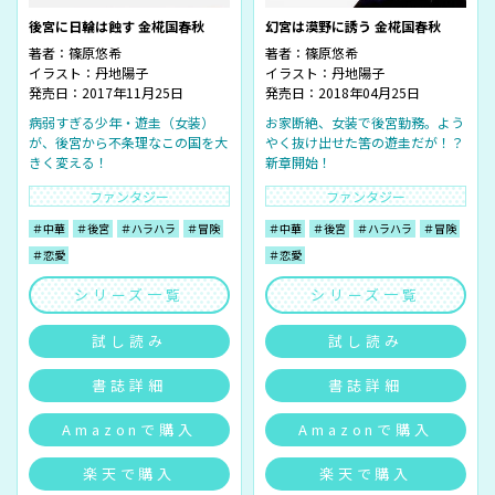
後宮に日輪は蝕す 金椛国春秋
幻宮は漠野に誘う 金椛国春秋
著者：
篠原悠希
著者：
篠原悠希
イラスト：
丹地陽子
イラスト：
丹地陽子
発売日：2017年11月25日
発売日：2018年04月25日
病弱すぎる少年・遊圭（女装）
お家断絶、女装で後宮勤務。よう
が、後宮から不条理なこの国を大
やく抜け出せた筈の遊圭だが！？
きく変える！
新章開始！
ファンタジー
ファンタジー
＃中華
＃後宮
＃ハラハラ
＃冒険
＃中華
＃後宮
＃ハラハラ
＃冒険
＃恋愛
＃恋愛
シリーズ一覧
シリーズ一覧
試し読み
試し読み
書誌詳細
書誌詳細
Amazonで購入
Amazonで購入
楽天で購入
楽天で購入