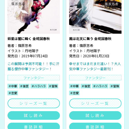
妖星は闇に瞬く 金椛国春秋
鳳は北天に舞う 金椛国春秋
著者：
篠原悠希
著者：
篠原悠希
イラスト：
丹地陽子
イラスト：
丹地陽子
発売日：2019年07月24日
発売日：2020年01月23日
この展開は予測不可能！！手に汗
幸せまではまだまだ遠い！？大人
握る傑作中華ファンタジー！
気中華ファンタジー最新刊！
ファンタジー
ファンタジー
＃中華
＃後宮
＃ハラハラ
＃冒険
＃中華
＃後宮
＃ハラハラ
＃冒険
＃恋愛
＃恋愛
シリーズ一覧
シリーズ一覧
試し読み
試し読み
書誌詳細
書誌詳細