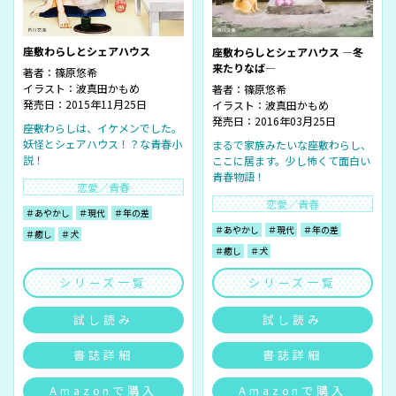
座敷わらしとシェアハウス
座敷わらしとシェアハウス ―冬
来たりなば―
著者：
篠原悠希
イラスト：
波真田かもめ
著者：
篠原悠希
発売日：2015年11月25日
イラスト：
波真田かもめ
発売日：2016年03月25日
――座敷わらしは、イケメンでした。
妖怪とシェアハウス！？な青春小
まるで家族みたいな座敷わらし、
説！
ここに居ます。少し怖くて面白い
青春物語！
恋愛／青春
恋愛／青春
＃あやかし
＃現代
＃年の差
＃あやかし
＃現代
＃年の差
＃癒し
＃犬
＃癒し
＃犬
シリーズ一覧
シリーズ一覧
試し読み
試し読み
書誌詳細
書誌詳細
Amazonで購入
Amazonで購入