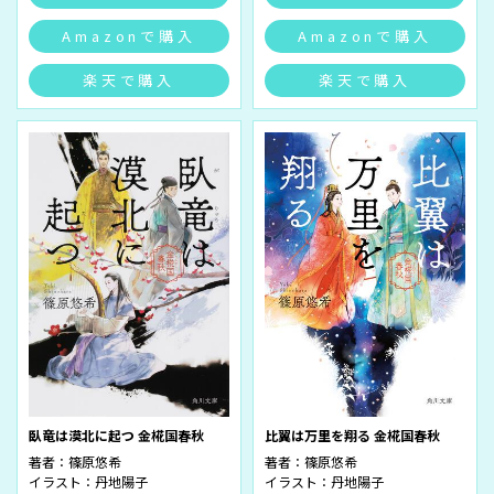
Amazonで購入
Amazonで購入
楽天で購入
楽天で購入
臥竜は漠北に起つ 金椛国春秋
比翼は万里を翔る 金椛国春秋
著者：
篠原悠希
著者：
篠原悠希
イラスト：
丹地陽子
イラスト：
丹地陽子