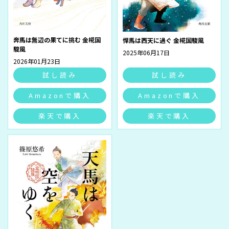
奔馬は無辺の果てに挑む 金椛国
悍馬は西天に過ぐ 金椛国駿風
駿風
2025年06月17日
2026年01月23日
試し読み
試し読み
Amazonで購入
Amazonで購入
楽天で購入
楽天で購入