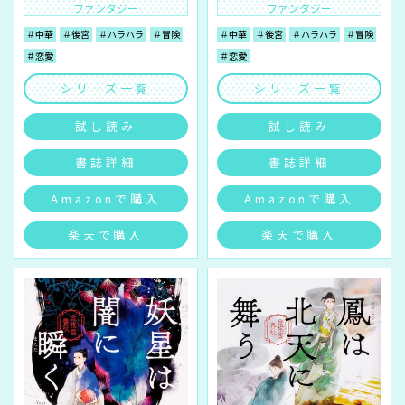
ファンタジー
ファンタジー
＃中華
＃後宮
＃ハラハラ
＃冒険
＃中華
＃後宮
＃ハラハラ
＃冒険
＃恋愛
＃恋愛
シリーズ一覧
シリーズ一覧
試し読み
試し読み
書誌詳細
書誌詳細
Amazonで購入
Amazonで購入
楽天で購入
楽天で購入