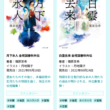
月下氷人 金椛国春秋外伝
白雲去来 金椛国春秋外伝
著者：
篠原悠希
著者：
篠原悠希
イラスト：
丹地陽子
イラスト：
丹地陽子
発売日：2021年09月18日
発売日：2022年08月24日
遊圭たちのその後と、本編前夜の
物語を彩る魅力的なあの人物たち
玄月たちの物語を描く、珠玉の外
の過去が明かされる、外伝集第２
伝短編集！
弾！
ファンタジー
ファンタジー
＃中華
＃後宮
＃ハラハラ
＃冒険
＃中華
＃後宮
＃ハラハラ
＃冒険
＃恋愛
＃恋愛