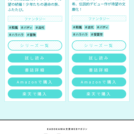
希、伝説的デビュー作が待望の文
望の続編！少年たちの運命の旅、
庫化！
ふたたび。
ファンタジー
ファンタジー
＃和風
＃古代
＃バディ
＃和風
＃バディ
＃古代
＃ハラハラ
＃受賞作
＃ハラハラ
＃冒険
シリーズ一覧
シリーズ一覧
試し読み
試し読み
書誌詳細
書誌詳細
Amazonで購入
Amazonで購入
楽天で購入
楽天で購入