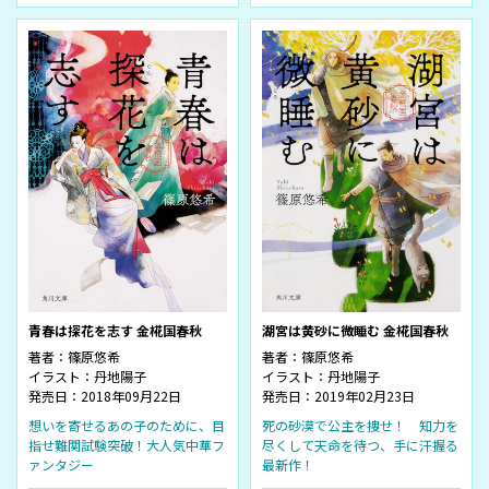
青春は探花を志す 金椛国春秋
湖宮は黄砂に微睡む 金椛国春秋
著者：
篠原悠希
著者：
篠原悠希
イラスト：
丹地陽子
イラスト：
丹地陽子
発売日：2018年09月22日
発売日：2019年02月23日
想いを寄せるあの子のために、目
死の砂漠で公主を捜せ！ 知力を
指せ難関試験突破！大人気中華フ
尽くして天命を待つ、手に汗握る
ァンタジー
最新作！