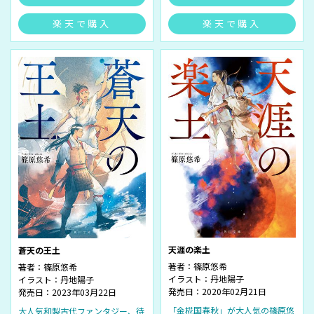
楽天で購入
楽天で購入
天涯の楽土
蒼天の王土
著者：
篠原悠希
著者：
篠原悠希
イラスト：
丹地陽子
イラスト：
丹地陽子
発売日：2020年02月21日
発売日：2023年03月22日
「金椛国春秋」が大人気の篠原悠
大人気和製古代ファンタジー、待