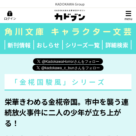
KADOKAWA Group
ログイン
menu
新刊情報
おしらせ
シリーズ一覧
詳細検索
「金椛国駿風」シリーズ
栄華きわめる金椛帝国。市中を襲う連
続放火事件に二人の少年が立ち上が
る！