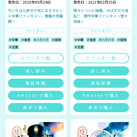
発売日：2020年09月24日
発売日：2021年02月25日
今いちばん続きが気になる大ヒッ
明々とついに結婚、のはずが大波
ト中華ファンタジー、激動の急展
乱!? 傑作中華ファンタジー堂々
開！
完結！
ファンタジー
ファンタジー
＃中華
＃後宮
＃ハラハラ
＃冒険
＃中華
＃後宮
＃ハラハラ
＃冒険
＃恋愛
＃恋愛
シリーズ一覧
シリーズ一覧
試し読み
試し読み
書誌詳細
書誌詳細
Amazonで購入
Amazonで購入
楽天で購入
楽天で購入