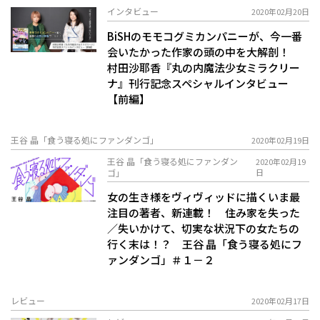
インタビュー
2020年02月20日
BiSHのモモコグミカンパニーが、今一番
会いたかった作家の頭の中を大解剖！
村田沙耶香『丸の内魔法少女ミラクリー
ナ』刊行記念スペシャルインタビュー
【前編】
王谷 晶「食う寝る処にファンダンゴ」
2020年02月19日
王谷 晶「食う寝る処にファンダン
2020年02月19
ゴ」
日
女の生き様をヴィヴィッドに描くいま最
注目の著者、新連載！ 住み家を失った
／失いかけて、切実な状況下の女たちの
行く末は！？ 王谷 晶「食う寝る処にフ
ァンダンゴ」＃１－２
レビュー
2020年02月17日