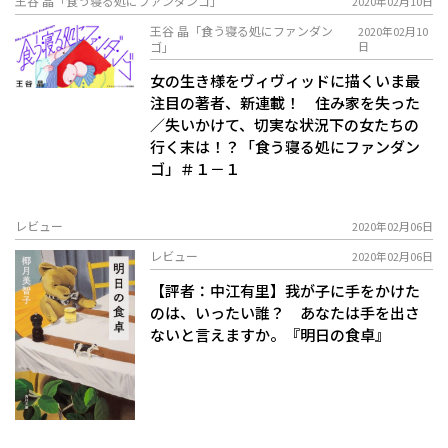
王谷 晶「食う寝る処にファンダンゴ」
2020年02月10日
王谷 晶「食う寝る処にファンダン
2020年02月10
ゴ」
日
女の生き様をヴィヴィッドに描くいま最
注目の著者、新連載！ 住み家を失った
／失いかけて、切実な状況下の女たちの
行く末は！？「食う寝る処にファンダン
ゴ」＃１－１
レビュー
2020年02月06日
レビュー
2020年02月06日
【評者：中江有里】我が子に手をかけた
のは、いったい誰？ あなたは手を出さ
ないと言えますか。『明日の食卓』