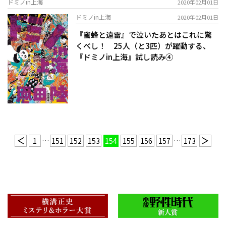
ドミノin上海
2020年02月01日
ドミノin上海
2020年02月01日
『蜜蜂と遠雷』で泣いたあとはこれに驚
くべし！ 25人（と3匹）が躍動する、
『ドミノin上海』試し読み④
1
…
151
152
153
154
155
156
157
…
173