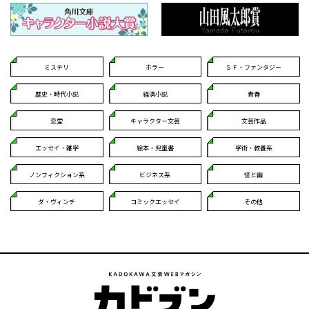
ミステリ
ホラー
ＳＦ・ファンタジー
歴史・時代小説
経済小説
青春
恋愛
キャラクター文芸
文芸作品
エッセイ・雑学
絵本・児童書
学術・教養系
ノンフィクション系
ビジネス系
怪と幽
ダ・ヴィンチ
コミックエッセイ
その他