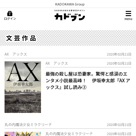
KADOKAWA Group
ログイン
menu
文芸作品
AX アックス
2020年02月21日
AX アックス
2020年02月21日
最強の殺し屋は――恐妻家。驚愕と感涙のエ
ンタメ小説最高峰！ 伊坂幸太郎『AX ア
ックス』試し読み②
丸の内魔法少女ミラクリーナ
2020年02月21日
丸の内魔法少女ミラクリーナ
2020年02月21日