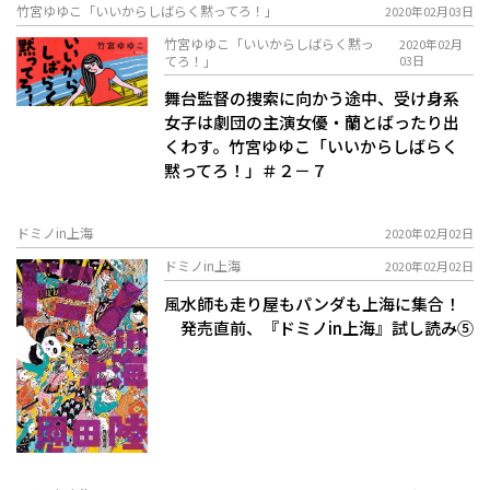
竹宮ゆゆこ「いいからしばらく黙ってろ！」
2020年02月03日
竹宮ゆゆこ「いいからしばらく黙っ
2020年02月
てろ！」
03日
舞台監督の捜索に向かう途中、受け身系
女子は劇団の主演女優・蘭とばったり出
くわす。竹宮ゆゆこ「いいからしばらく
黙ってろ！」＃２－７
ドミノin上海
2020年02月02日
ドミノin上海
2020年02月02日
風水師も走り屋もパンダも上海に集合！
発売直前、『ドミノin上海』試し読み⑤