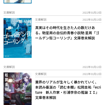
文庫解説
2022年01月13日
文庫解説
2022年01月13日
真実はその時代を生きた人の数だけあ
る。馳星周の自伝的青春小説――馳 星周『ゴ
ールデン街コーリング』文庫巻末解説
文庫解説
2022年01月12日
文庫解説
2022年01月12日
業界のリアルが生々しく暴かれていく、
本読み垂涎の「読む本棚」――松岡圭祐『ecri
ture 新人作家・杉浦李奈の推論 ＩＩ』
文庫巻末解説