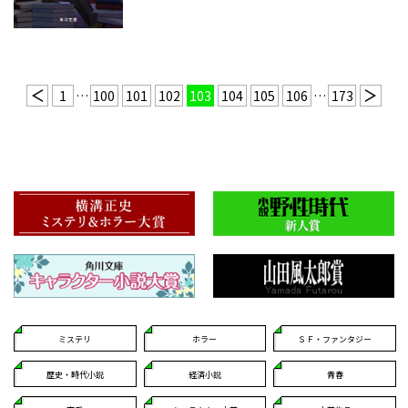
1
…
100
101
102
103
104
105
106
…
173
ミステリ
ホラー
ＳＦ・ファンタジー
歴史・時代小説
経済小説
青春