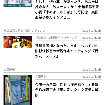
もしも「惚れ薬」があったら、あなたは
好きな人に飲ませますか？ 令和最強恋愛
小説『求めよ、さらば』刊行記念 奥田
亜希子さんインタビュー
杉江松恋の新鋭作家ハンティング
2022年01月25日
杉江松恋の新鋭作家ハンティング
2022年01月25日
芥川賞候補となった、自由についての小
説――杉江松恋の新鋭作家ハンティング『我
が友、スミス』
文庫解説
2022年01月25日
文庫解説
2022年01月25日
金田一の日常生活をも浮き彫りにする異
色作――横溝正史『扉の影の女』文庫巻末解
説