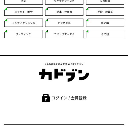
恋愛
キャラクター文芸
文芸作品
エッセイ・雑学
絵本・児童書
学術・教養系
ノンフィクション系
ビジネス系
怪と幽
ダ・ヴィンチ
コミックエッセイ
その他
ログイン / 会員登録