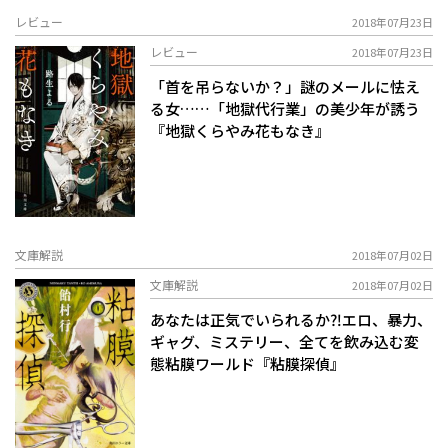
レビュー
2018年07月23日
レビュー
2018年07月23日
「首を吊らないか？」――謎のメールに怯え
る女……「地獄代行業」の美少年が誘う
『地獄くらやみ花もなき』
文庫解説
2018年07月02日
文庫解説
2018年07月02日
あなたは正気でいられるか⁈エロ、暴力、
ギャグ、ミステリー、全てを飲み込む変
態粘膜ワールド『粘膜探偵』