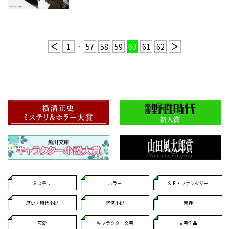
1
…
57
58
59
60
61
62
ミステリ
ホラー
ＳＦ・ファンタジー
歴史・時代小説
経済小説
青春
恋愛
キャラクター文芸
文芸作品