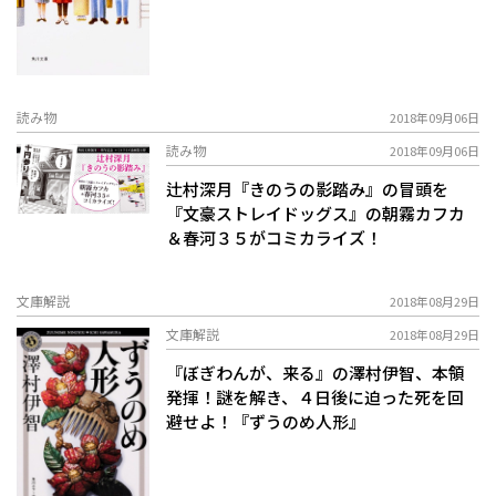
読み物
2018年09月06日
読み物
2018年09月06日
辻村深月『きのうの影踏み』の冒頭を
『文豪ストレイドッグス』の朝霧カフカ
＆春河３５がコミカライズ！
文庫解説
2018年08月29日
文庫解説
2018年08月29日
『ぼぎわんが、来る』の澤村伊智、本領
発揮！謎を解き、４日後に迫った死を回
避せよ！『ずうのめ人形』