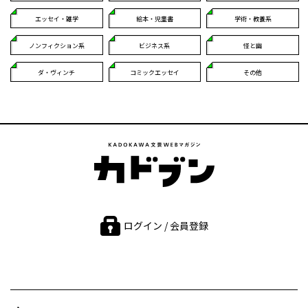
エッセイ・雑学
絵本・児童書
学術・教養系
ノンフィクション系
ビジネス系
怪と幽
ダ・ヴィンチ
コミックエッセイ
その他
ログイン / 会員登録