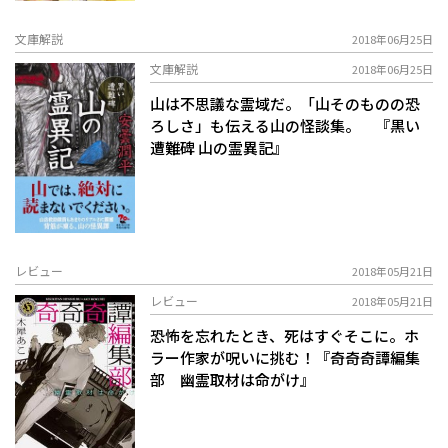
文庫解説
2018年06月25日
文庫解説
2018年06月25日
山は不思議な霊域だ。「山そのものの恐
ろしさ」も伝える山の怪談集。 『黒い
遭難碑 山の霊異記』
レビュー
2018年05月21日
レビュー
2018年05月21日
恐怖を忘れたとき、死はすぐそこに。ホ
ラー作家が呪いに挑む！『奇奇奇譚編集
部 幽霊取材は命がけ』