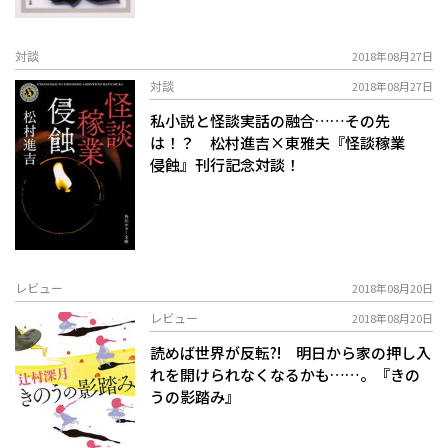
対談
2018年08月27日
対談
2018年08月27日
私小説と怪談実話の融合……その先
は！？ 松村進吉×東雅夫『怪談稼業
侵蝕』刊行記念対談！
レビュー
2018年08月20日
レビュー
2018年08月20日
読めば世界が反転?! 明日から家の押し入
れを開けられなくなるかも……。『きの
うの影踏み』