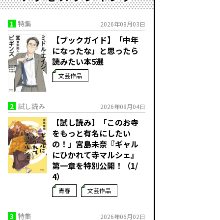
1
特集
2026年08月03日
【ブックガイド】「中年
になったな」と思ったら
読みたい本5選
文芸作品
2
試し読み
2026年08月04日
【試し読み】「このお寺
をもっと有名にしたい
の！」宮島未奈『ギャル
にひかれて寺マルシェ』
第一章を特別公開！（1/
4）
青春
文芸作品
3
特集
2026年06月02日