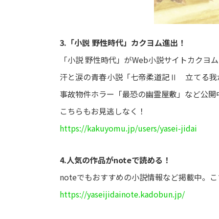
3.「小説 野性時代」カクヨム進出！
「小説 野性時代」がWeb小説サイトカクヨ
汗と涙の青春小説「七帝柔道記Ⅱ 立てる我
事故物件ホラー「最恐の幽霊屋敷」など公開
こちらもお見逃しなく！
https://kakuyomu.jp/users/yasei-jidai
4.人気の作品がnoteで読める！
noteでもおすすめの小説情報など掲載中。
https://yaseijidainote.kadobun.jp/