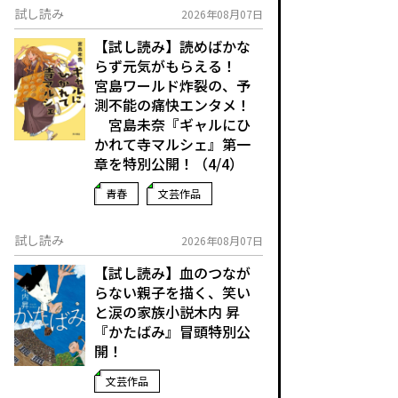
試し読み
2026年08月07日
【試し読み】読めばかな
らず元気がもらえる！
宮島ワールド炸裂の、予
測不能の痛快エンタメ！
宮島未奈『ギャルにひ
かれて寺マルシェ』第一
章を特別公開！（4/4）
青春
文芸作品
試し読み
2026年08月07日
【試し読み】血のつなが
らない親子を描く、笑い
と涙の家族小説――木内 昇
『かたばみ』冒頭特別公
開！
文芸作品