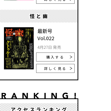
怪と幽
最新号
Vol.022
4月27日 発売
購入する
詳しく見る
アクセスランキング