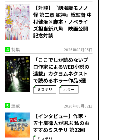
【対談】『劇場版モノノ
怪 第三章 蛇神』総監督 中
村健治×脚本・ノベライ
ズ担当新八角 映画公開
記念対談
4
特集
2026年08月05日
「ここでしか読めないプ
ロ作家によるWEB小説の
連載」――カクヨムネクスト
で読めるホラー作品5選
ミステリ
ホラー
5
連載
2026年08月02日
【インタビュー】作家・
五十嵐律人が選ぶ 私のお
すすめミステリ 第22回
ミステリ