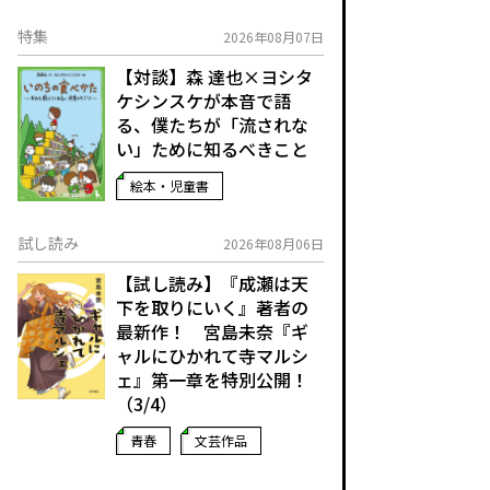
特集
2026年08月07日
【対談】森 達也×ヨシタ
ケシンスケが本音で語
る、僕たちが「流されな
い」ために知るべきこと
絵本・児童書
試し読み
2026年08月06日
【試し読み】『成瀬は天
下を取りにいく』著者の
最新作！ 宮島未奈『ギ
ャルにひかれて寺マルシ
ェ』第一章を特別公開！
（3/4）
青春
文芸作品