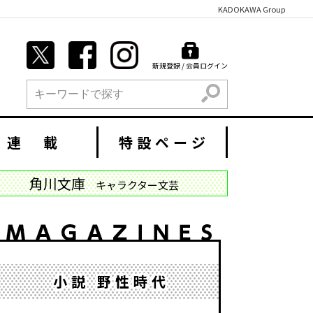
KADOKAWA Group
新規登録 / 会員ログイン
検索
連 載
特設ページ
角川文庫
キャラクター文芸
小説 野性時代