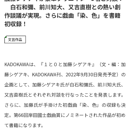
白石和彌、前川知大、又吉直樹との熱い創
作談議が実現。さらに戯曲「染、色」を書籍
初収録！
文芸作品
KADOKAWAは、『１と０と加藤シゲアキ』（文・編：加
藤シゲアキ、KADOKAWA刊、2022年9月30日発売予定）の
企画として、加藤シゲアキ氏が白石和彌氏、前川知大氏、
又吉直樹氏とそれぞれ対談を行なったことを発表します。
さらに、加藤氏が手掛けた初戯曲「染、色」の収録も決
定。第66回岸田國士戯曲賞にノミネートされた作品が初め
て書籍になります。