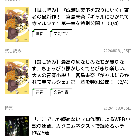
【試し読み】『成瀬は天下を取りにいく』著
者の最新作！ 宮島未奈『ギャルにひかれて
寺マルシェ』第一章を特別公開！（3/4）
青春
文芸作品
試し読み
2026年08月05日
【試し読み】最高の幼なじみたちが織りな
す、ちょっぴり懐かしくてとびきり楽しい、
大人の青春小説！ 宮島未奈『ギャルにひか
れて寺マルシェ』第一章を特別公開！（2/4）
青春
文芸作品
特集
2026年08月05日
「ここでしか読めないプロ作家によるWEB小
説の連載」――カクヨムネクストで読めるホラー
作品5選