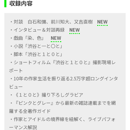
収録内容
・対談 白石和彌、前川知大、又吉直樹
NEW
・インタビュー＆対談再録
NEW
・戯曲「染、色」
NEW
・小説「渋谷と一と〇と」
・脚本「渋谷と１と０と」
・ショートフィルム『渋谷と１と０と』撮影現場レ
ポート
・10年の作家生活を振り返る2.5万字超ロングインタ
ビュー
・《１と０と》撮り下ろしグラビア
・『ピンクとグレー』から最新の雑誌連載までを網
羅する全著作ガイド
・作家とアイドルの境界線を紐解く、ライブパフォ
ーマンス解説