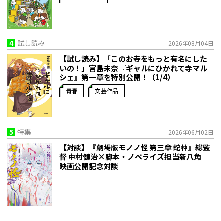
4
試し読み
2026年08月04日
【試し読み】「このお寺をもっと有名にした
いの！」宮島未奈『ギャルにひかれて寺マル
シェ』第一章を特別公開！（1/4）
青春
文芸作品
5
特集
2026年06月02日
【対談】『劇場版モノノ怪 第三章 蛇神』総監
督 中村健治×脚本・ノベライズ担当新八角
映画公開記念対談