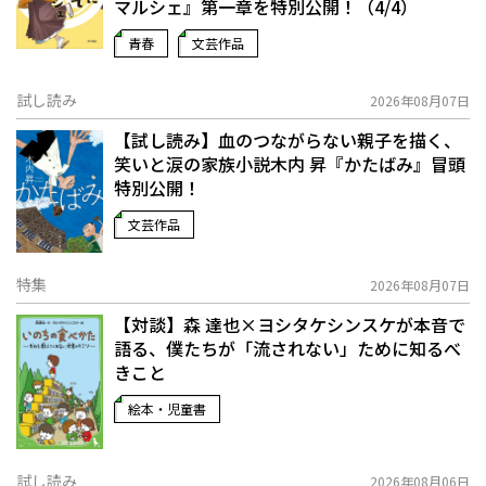
マルシェ』第一章を特別公開！（4/4）
青春
文芸作品
試し読み
2026年08月07日
【試し読み】血のつながらない親子を描く、
笑いと涙の家族小説――木内 昇『かたばみ』冒頭
特別公開！
文芸作品
特集
2026年08月07日
【対談】森 達也×ヨシタケシンスケが本音で
語る、僕たちが「流されない」ために知るべ
きこと
絵本・児童書
試し読み
2026年08月06日