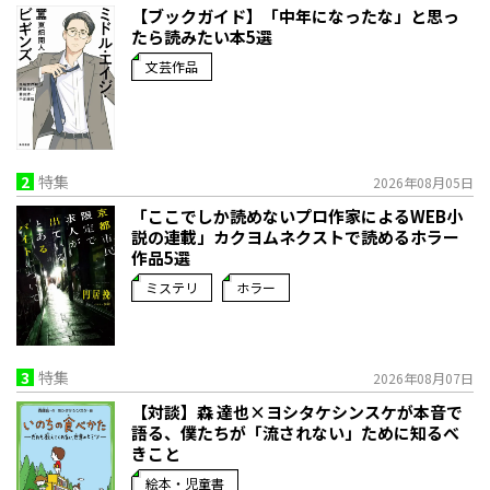
【ブックガイド】「中年になったな」と思っ
たら読みたい本5選
文芸作品
2
特集
2026年08月05日
「ここでしか読めないプロ作家によるWEB小
説の連載」――カクヨムネクストで読めるホラー
作品5選
ミステリ
ホラー
3
特集
2026年08月07日
【対談】森 達也×ヨシタケシンスケが本音で
語る、僕たちが「流されない」ために知るべ
きこと
絵本・児童書