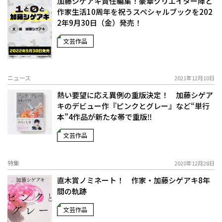
加藤シゲアキ責任編集！豪華クリエイター陣と
作家生活10周年を祝うスペシャルブックを202
2年9月30日（金）発売！
文芸作品
ニュース
2021年12月10日
熱い要望に応え異例の重版決定！ 加藤シゲア
キのデビュー作『ピンクとグレー』など“単行
本”4作品が新たな帯で重版‼
文芸作品
特集
2020年12月28日
直木賞ノミネート！ 作家・加藤シゲアキ8年
間の軌跡
文芸作品