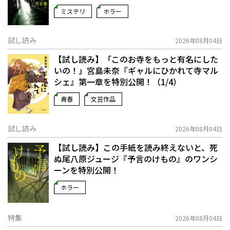
ミステリ
ホラー
試し読み
2026年08月04日
【試し読み】「このお寺をもっと有名にした
いの！」宮島未奈『ギャルにひかれて寺マル
シェ』第一章を特別公開！（1/4）
青春
文芸作品
試し読み
2026年08月04日
【試し読み】この手紙を読み終えないと、死
ぬ――尾八原ジュージ『予言のけもの』のワンシ
ーンを特別公開！
ホラー
特集
2026年08月04日