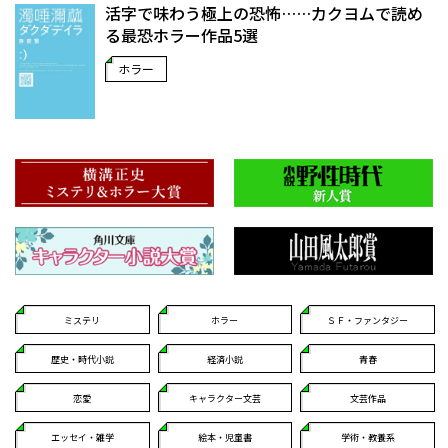
活字で味わう極上の恐怖……カクヨムで読め
る最恐ホラー作品5選
ホラー
ミステリ
ホラー
ＳＦ・ファンタジー
歴史・時代小説
経済小説
青春
恋愛
キャラクター文芸
文芸作品
エッセイ・雑学
絵本・児童書
学術・教養系