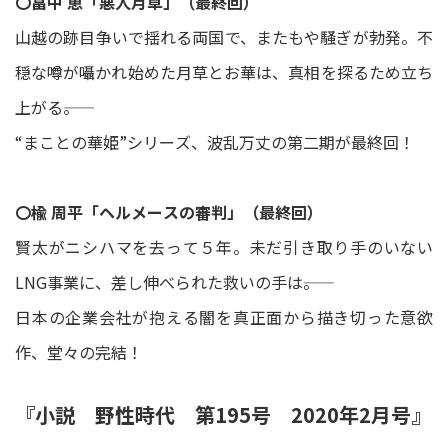
〇畠中 恵「悪人月草」（最終回）
山越の跡目争いで揺れる両国で、またもや騒ぎが勃発。不
穏な噂が囁かれ始めた月草とお華は、真相を探るため立ち
上がる――。
“まことの華姫”シリーズ、波乱万丈の第二期が最終回！
〇楡 周平「ヘルメースの審判」（最終回）
賢太がニシハマを去って５年。未だ引き取り手のいない
LNG事業に、差し伸べられた救いの手は――。
日本の企業会社が抱える闇を真正面から描き切った意欲
作、堂々の完結！
『小説 野性時代 第195号 2020年2月号』