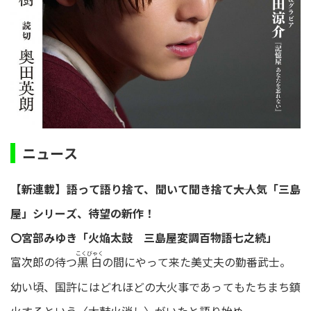
ニュース
【新連載】語って語り捨て、聞いて聞き捨て――大人気「三島
屋」シリーズ、待望の新作！
〇宮部みゆき「火焔太鼓 三島屋変調百物語七之続」
こくびゃく
富次郎の待つ
の間にやって来た美丈夫の勤番武士。
黒白
幼い頃、国許にはどれほどの大火事であってもたちまち鎮