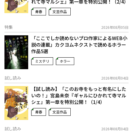
れて寺マルシェ』第一章を特別公開！（2/4）
青春
文芸作品
特集
2026年08月05日
「ここでしか読めないプロ作家によるWEB小
説の連載」――カクヨムネクストで読めるホラー
作品5選
ミステリ
ホラー
試し読み
2026年08月04日
【試し読み】「このお寺をもっと有名にした
いの！」宮島未奈『ギャルにひかれて寺マル
シェ』第一章を特別公開！（1/4）
青春
文芸作品
試し読み
2026年08月04日