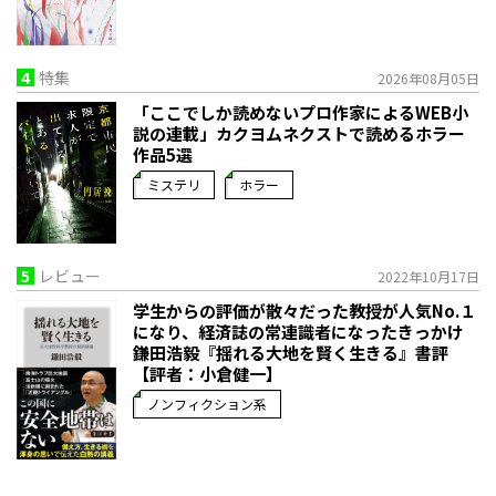
4
特集
2026年08月05日
「ここでしか読めないプロ作家によるWEB小
説の連載」――カクヨムネクストで読めるホラー
作品5選
ミステリ
ホラー
5
レビュー
2022年10月17日
学生からの評価が散々だった教授が人気No.１
になり、経済誌の常連識者になったきっかけ――
鎌田浩毅『揺れる大地を賢く生きる』書評
【評者：小倉健一】
ノンフィクション系