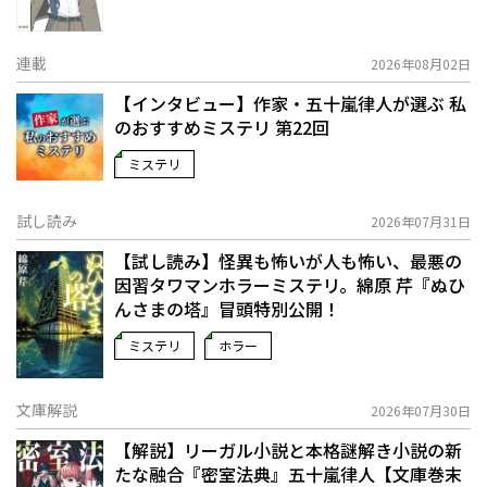
連載
2026年08月02日
【インタビュー】作家・五十嵐律人が選ぶ 私
のおすすめミステリ 第22回
ミステリ
試し読み
2026年07月31日
【試し読み】怪異も怖いが人も怖い、最悪の
因習タワマンホラーミステリ。綿原 芹『ぬひ
んさまの塔』冒頭特別公開！
ミステリ
ホラー
文庫解説
2026年07月30日
【解説】リーガル小説と本格謎解き小説の新
たな融合――『密室法典』五十嵐律人【文庫巻末