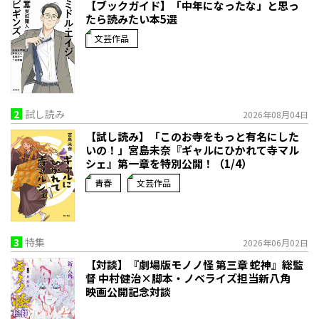
【ブックガイド】「中年になったな」と思っ
たら読みたい本5選
文芸作品
2
試し読み
2026年08月04日
【試し読み】「このお寺をもっと有名にした
いの！」宮島未奈『ギャルにひかれて寺マル
シェ』第一章を特別公開！（1/4）
青春
文芸作品
3
特集
2026年06月02日
【対談】『劇場版モノノ怪 第三章 蛇神』総監
督 中村健治×脚本・ノベライズ担当新八角
映画公開記念対談