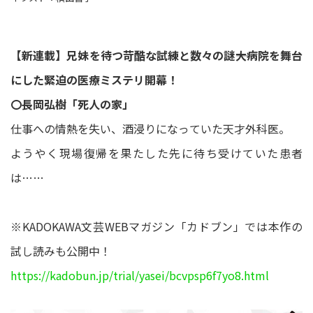
【新連載】兄妹を待つ苛酷な試練と数々の謎――大病院を舞台
にした緊迫の医療ミステリ開幕！
〇長岡弘樹「死人の家」
仕事への情熱を失い、酒浸りになっていた天才外科医。
ようやく現場復帰を果たした先に待ち受けていた患者
は……
※KADOKAWA文芸WEBマガジン「カドブン」では本作の
試し読みも公開中！
https://kadobun.jp/trial/yasei/bcvpsp6f7yo8.html