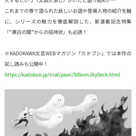
火するという〈太鼓火消し〉がいたと語り始め――。
これまでの巻で語られた妖しいお語や登場人物の紹介を軸
に、シリーズの魅力を徹底解説した、新連載記念特集
「“黒白の間”からの招待状」も必読！
※KADOKAWA文芸WEBマガジン「カドブン」では本作の
試し読みも公開中！
https://kadobun.jp/trial/yasei/5dknm2ky0eck.html