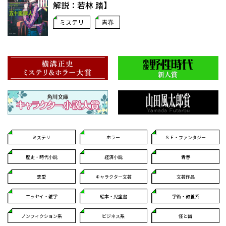
解説：若林 踏】
ミステリ
青春
ミステリ
ホラー
ＳＦ・ファンタジー
歴史・時代小説
経済小説
青春
恋愛
キャラクター文芸
文芸作品
エッセイ・雑学
絵本・児童書
学術・教養系
ノンフィクション系
ビジネス系
怪と幽