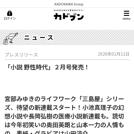
KADOKAWA Group
ログイン
menu
ニュース
プレスリリース
2020年01月11日
「小説 野性時代」２月号発売！
宮部みゆきのライフワーク「三島屋」シリー
ズ、待望の新連載スタート！小池真理子の幻
想小説や長岡弘樹の医療小説新連載も。読切
は今年初笑いの奥田英朗と山本一力の人情も
の。表紙・グラビアは山田涼介。