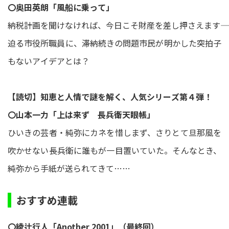
〇奥田英朗「風船に乗って」
納税計画を聞けなければ、今日こそ財産を差し押さえます――
迫る市役所職員に、滞納続きの問題市民が明かした突拍子
もないアイデアとは？
【読切】知恵と人情で謎を解く、人気シリーズ第４弾！
〇山本一力「上は来ず 長兵衛天眼帳」
ひいきの芸者・純弥にカネを惜しまず、さりとて旦那風を
吹かせない長兵衛に誰もが一目置いていた。そんなとき、
純弥から手紙が送られてきて……
おすすめ連載
〇綾辻行人「Another 2001」（最終回）