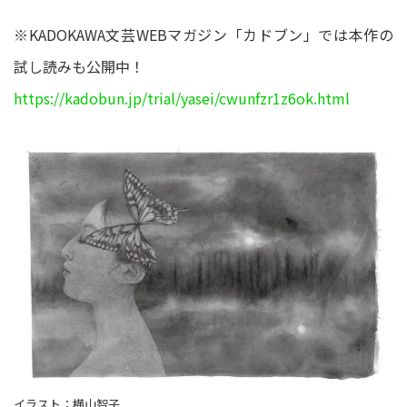
※KADOKAWA文芸WEBマガジン「カドブン」では本作の
試し読みも公開中！
https://kadobun.jp/trial/yasei/cwunfzr1z6ok.html
イラスト：横山智子