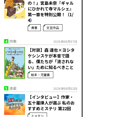
の！」宮島未奈『ギャル
にひかれて寺マルシェ』
第一章を特別公開！（1/
4）
青春
文芸作品
4
特集
2026年08月07日
【対談】森 達也×ヨシタ
ケシンスケが本音で語
る、僕たちが「流されな
い」ために知るべきこと
絵本・児童書
5
連載
2026年08月02日
【インタビュー】作家・
五十嵐律人が選ぶ 私のお
すすめミステリ 第22回
ミステリ