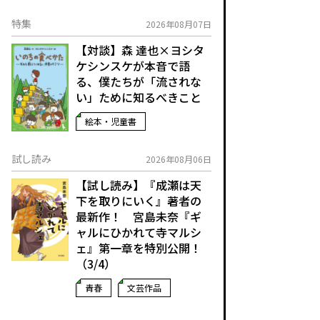
特集
2026年08月07日
【対談】森 達也×ヨシタ
ケシンスケが本音で語
る、僕たちが「流されな
い」ために知るべきこと
絵本・児童書
試し読み
2026年08月06日
【試し読み】『成瀬は天
下を取りにいく』著者の
最新作！ 宮島未奈『ギ
ャルにひかれて寺マルシ
ェ』第一章を特別公開！
（3/4）
青春
文芸作品