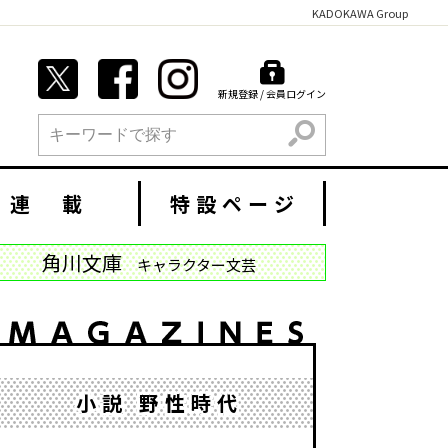
KADOKAWA Group
新規登録 / 会員ログイン
検索
連 載
特設ページ
角川文庫
キャラクター文芸
小説 野性時代