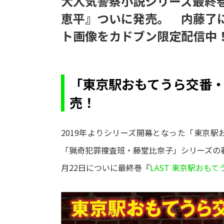
大人気警察小説シリーズ最終巻
恵平』ついに発売。 内藤了
ト画像をカドブン限定配信中
「東京駅おもてうら交番
売！
2019年よりシリーズ開幕となった「東京
「猟奇犯罪捜査班・藤堂比奈子」シリーズの著
月22日についに最終巻『
LAST 東京駅おも