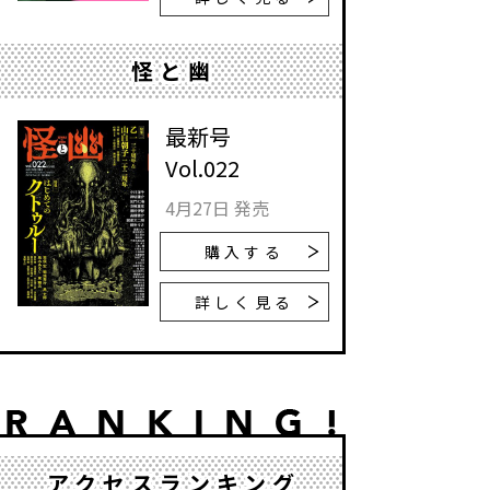
怪と幽
最新号
Vol.022
4月27日 発売
購入する
詳しく見る
アクセスランキング