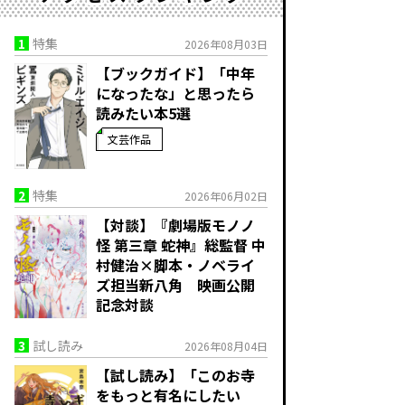
1
特集
2026年08月03日
【ブックガイド】「中年
になったな」と思ったら
読みたい本5選
文芸作品
2
特集
2026年06月02日
【対談】『劇場版モノノ
怪 第三章 蛇神』総監督 中
村健治×脚本・ノベライ
ズ担当新八角 映画公開
記念対談
3
試し読み
2026年08月04日
【試し読み】「このお寺
をもっと有名にしたい