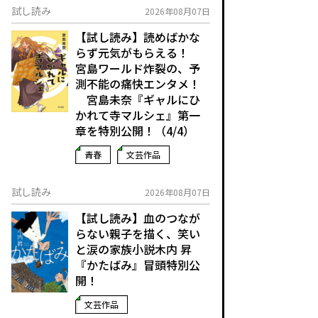
試し読み
2026年08月07日
【試し読み】読めばかな
らず元気がもらえる！
宮島ワールド炸裂の、予
測不能の痛快エンタメ！
宮島未奈『ギャルにひ
かれて寺マルシェ』第一
章を特別公開！（4/4）
青春
文芸作品
試し読み
2026年08月07日
【試し読み】血のつなが
らない親子を描く、笑い
と涙の家族小説――木内 昇
『かたばみ』冒頭特別公
開！
文芸作品