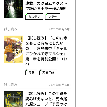
連載」――カクヨムネクスト
で読めるホラー作品5選
ミステリ
ホラー
試し読み
2026年08月04日
【試し読み】「このお寺
をもっと有名にしたい
の！」宮島未奈『ギャル
にひかれて寺マルシェ』
第一章を特別公開！（1/
4）
青春
文芸作品
試し読み
2026年08月04日
【試し読み】この手紙を
読み終えないと、死ぬ――尾
八原ジュージ『予言のけ