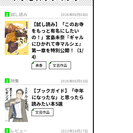
1
試し読み
2026年08月04日
【試し読み】「このお寺
をもっと有名にしたい
の！」宮島未奈『ギャル
にひかれて寺マルシェ』
第一章を特別公開！（1/
4）
青春
文芸作品
2
特集
2026年08月03日
【ブックガイド】「中年
になったな」と思ったら
読みたい本5選
文芸作品
3
レビュー
2022年10月17日