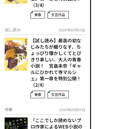
（3/4）
青春
文芸作品
試し読み
2026年08月05日
【試し読み】最高の幼な
じみたちが織りなす、ち
ょっぴり懐かしくてとび
きり楽しい、大人の青春
小説！ 宮島未奈『ギャ
ルにひかれて寺マルシ
ェ』第一章を特別公開！
（2/4）
青春
文芸作品
特集
2026年08月05日
「ここでしか読めないプ
ロ作家によるWEB小説の