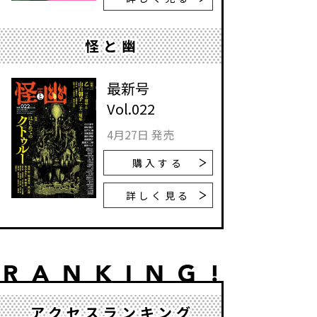
怪と幽
最新号
Vol.022
4月27日 発売
購入する
詳しく見る
アクセスランキング