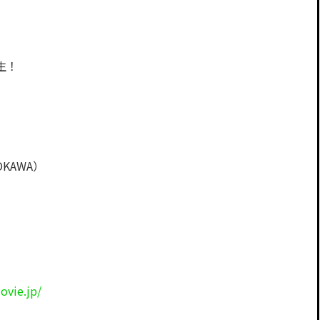
生！
KAWA）
ovie.jp/