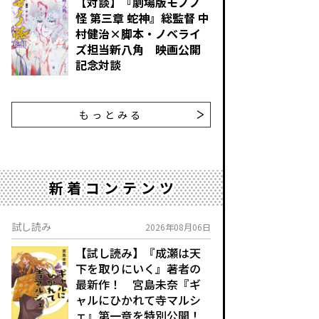
【対談】『劇場版モノノ
怪 第三章 蛇神』総監督 中
村健治×脚本・ノベライ
ズ担当新八角 映画公開
記念対談
もっとみる
新着コンテンツ
試し読み
2026年08月06日
【試し読み】『成瀬は天
下を取りにいく』著者の
最新作！ 宮島未奈『ギ
ャルにひかれて寺マルシ
ェ』第一章を特別公開！