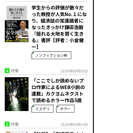
学生からの評価が散々だ
った教授が人気No.１にな
り、経済誌の常連識者に
なったきっかけ――鎌田浩毅
『揺れる大地を賢く生き
る』書評【評者：小倉健
一】
ノンフィクション系
4
特集
2026年08月05日
「ここでしか読めないプ
ロ作家によるWEB小説の
連載」――カクヨムネクスト
で読めるホラー作品5選
ミステリ
ホラー
5
特集
2026年06月02日