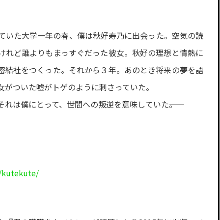
ていた大学一年の春、僕は秋好寿乃に出会った。空気の読
けれど誰よりもまっすぐだった彼女。秋好の理想と情熱に
密結社をつくった。それから３年。あのとき将来の夢を語
女がついた嘘がトゲのように刺さっていた。
れは僕にとって、世間への叛逆を意味していた――。
jp/kutekute/