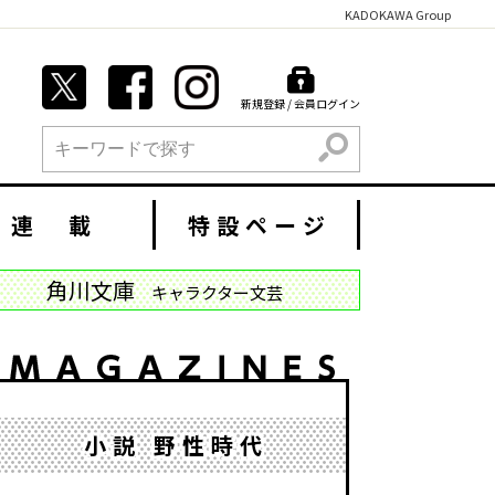
KADOKAWA Group
新規登録 / 会員ログイン
検索
連 載
特設ページ
角川文庫
キャラクター文芸
小説 野性時代