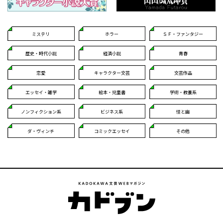
ミステリ
ホラー
ＳＦ・ファンタジー
歴史・時代小説
経済小説
青春
恋愛
キャラクター文芸
文芸作品
エッセイ・雑学
絵本・児童書
学術・教養系
ノンフィクション系
ビジネス系
怪と幽
ダ・ヴィンチ
コミックエッセイ
その他