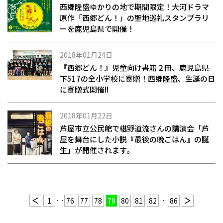
西郷隆盛ゆかりの地で期間限定！大河ドラマ
原作「西郷どん！」の聖地巡礼スタンプラリ
ーを鹿児島県で開催！
2018年01月24日
『西郷どん！』児童向け書籍２冊、鹿児島県
下517の全小学校に寄贈！西郷隆盛、生誕の日
に寄贈式開催!!
2018年01月22日
芦屋市立公民館で椹野道流さんの講演会「芦
屋を舞台にした小説『最後の晩ごはん』の誕
生」が開催されます。
1
…
76
77
78
79
80
81
82
…
86