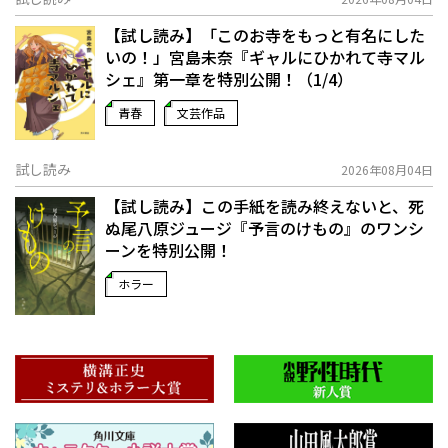
【試し読み】「このお寺をもっと有名にした
いの！」宮島未奈『ギャルにひかれて寺マル
シェ』第一章を特別公開！（1/4）
青春
文芸作品
試し読み
2026年08月04日
【試し読み】この手紙を読み終えないと、死
ぬ――尾八原ジュージ『予言のけもの』のワンシ
ーンを特別公開！
ホラー