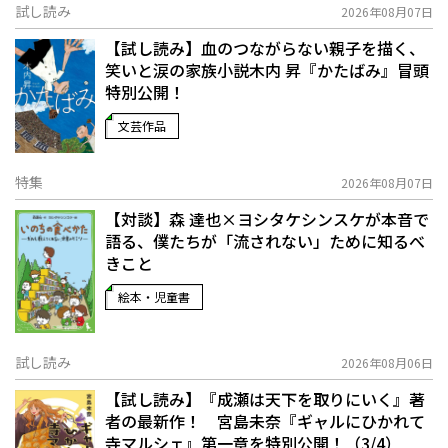
試し読み
2026年08月07日
【試し読み】血のつながらない親子を描く、
笑いと涙の家族小説――木内 昇『かたばみ』冒頭
特別公開！
文芸作品
特集
2026年08月07日
【対談】森 達也×ヨシタケシンスケが本音で
語る、僕たちが「流されない」ために知るべ
きこと
絵本・児童書
試し読み
2026年08月06日
【試し読み】『成瀬は天下を取りにいく』著
者の最新作！ 宮島未奈『ギャルにひかれて
寺マルシェ』第一章を特別公開！（3/4）