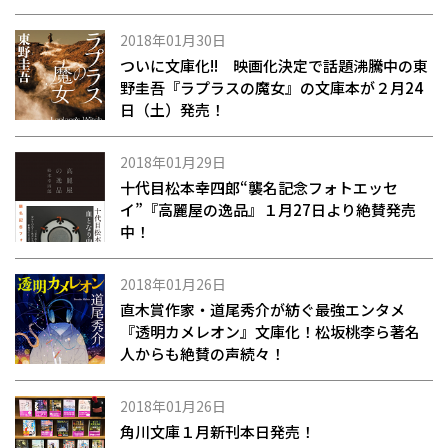
2018年01月30日
ついに文庫化!! 映画化決定で話題沸騰中の東
野圭吾『ラプラスの魔女』の文庫本が２月24
日（土）発売！
2018年01月29日
十代目松本幸四郎“襲名記念フォトエッセ
イ”『高麗屋の逸品』１月27日より絶賛発売
中！
2018年01月26日
直木賞作家・道尾秀介が紡ぐ最強エンタメ
『透明カメレオン』文庫化！松坂桃李ら著名
人からも絶賛の声続々！
2018年01月26日
角川文庫１月新刊本日発売！