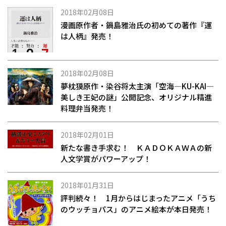
2018年02月08日
漫画原作者・鍋島雅治氏の初めての著作『運
は人柄』発売！
2018年02月08日
夢枕獏原作・染谷将太主演「空海―KU-KAI―
美しき王妃の謎」公開記念、オリジナル精進
料理弁当発売！
2018年02月01日
新たな書き手求む！ ＫＡＤＯＫＡＷＡの新
人文学賞がパワーアップ！
2018年01月31日
評判続々！ 1月からはじまったアニメ「うち
のウッチョパス」のアニメ絵本が本日発売！