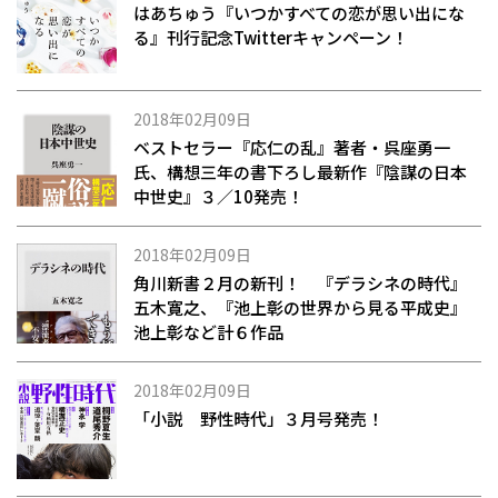
はあちゅう『いつかすべての恋が思い出にな
る』刊行記念Twitterキャンペーン！
2018年02月09日
ベストセラー『応仁の乱』著者・呉座勇一
氏、構想三年の書下ろし最新作『陰謀の日本
中世史』３／10発売！
2018年02月09日
角川新書２月の新刊！ 『デラシネの時代』
五木寛之、『池上彰の世界から見る平成史』
池上彰など計６作品
2018年02月09日
「小説 野性時代」３月号発売！