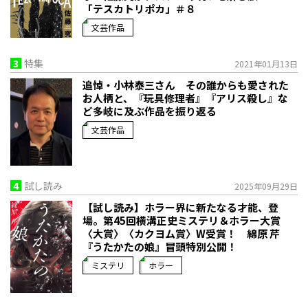
「テスカトリポカ」＃８
文芸作品
3
特集
2021年01月13日
追悼・小林泰三さん その誰からも愛された
お人柄と、『玩具修理者』『アリス殺し』な
ど多岐に及ぶ作品を振り返る
文芸作品
4
試し読み
2025年09月29日
【試し読み】ホラー界に新たなる才能、登
場。第45回横溝正史ミステリ＆ホラー大賞
〈大賞〉〈カクヨム賞〉W受賞！ 綿原 芹
『うたかたの娘』冒頭特別公開！
ミステリ
ホラー