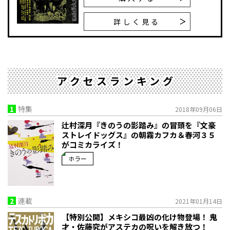
詳しく見る
アクセスランキング
1
特集
2018年09月06日
辻村深月『きのうの影踏み』の冒頭を『文豪
ストレイドッグス』の朝霧カフカ＆春河３５
がコミカライズ！
ホラー
2
連載
2021年01月14日
【特別公開】メキシコ最凶の化け物登場！ 鬼
才・佐藤究がアステカの呪いを解き放つ！