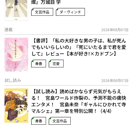
燦』万城目 学
文芸作品
ダ・ヴィンチ
連載
2026年08月07日
【書評】「私の大好きな男の子は、私が死ん
でもいいらしいの」――『死にいたるまで君を愛
して』レビュー【本が好き!×カドブン】
青春
恋愛
試し読み
2026年08月07日
【試し読み】読めばかならず元気がもらえ
る！ 宮島ワールド炸裂の、予測不能の痛快
エンタメ！ 宮島未奈『ギャルにひかれて寺
マルシェ』第一章を特別公開！（4/4）
青春
文芸作品