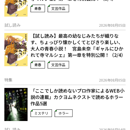
青春
文芸作品
試し読み
2026年08月05日
【試し読み】最高の幼なじみたちが織りな
す、ちょっぴり懐かしくてとびきり楽しい、
大人の青春小説！ 宮島未奈『ギャルにひか
れて寺マルシェ』第一章を特別公開！（2/4）
青春
文芸作品
特集
2026年08月05日
「ここでしか読めないプロ作家によるWEB小
説の連載」――カクヨムネクストで読めるホラー
作品5選
ミステリ
ホラー
試し読み
2026年08月04日