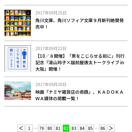
2017年09月25日
角川文庫、角川ソフィア文庫９月新刊絶賛発
売中！
2017年09月22日
【10／８開催】「男をこじらせる前に」刊行
記念『湯山玲子×越前屋俵太トークライブ in
大阪』開催！
2017年09月20日
映画『ナミヤ雑貨店の奇蹟』、ＫＡＤＯＫＡ
ＷＡ媒体の掲載一覧！
1
…
79
80
81
82
83
84
85
…
86