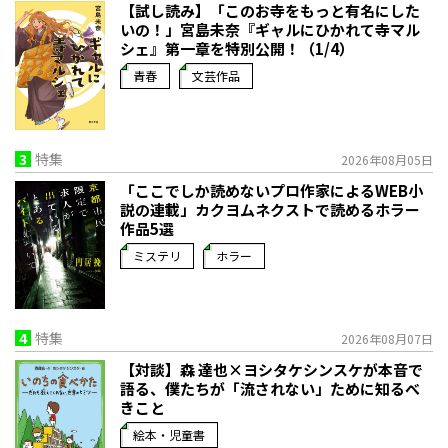
【試し読み】「このお寺をもっと有名にした
いの！」宮島未奈『ギャルにひかれて寺マル
シェ』第一章を特別公開！（1/4）
青春
文芸作品
3
特集
2026年08月05日
「ここでしか読めないプロ作家によるWEB小
説の連載」――カクヨムネクストで読めるホラー
作品5選
ミステリ
ホラー
4
特集
2026年08月07日
【対談】森 達也×ヨシタケシンスケが本音で
語る、僕たちが「流されない」ために知るべ
きこと
絵本・児童書