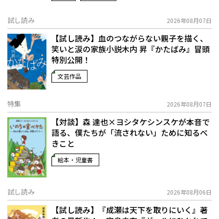
試し読み
2026年08月07日
【試し読み】血のつながらない親子を描く、
笑いと涙の家族小説――木内 昇『かたばみ』冒頭
特別公開！
文芸作品
特集
2026年08月07日
【対談】森 達也×ヨシタケシンスケが本音で
語る、僕たちが「流されない」ために知るべ
きこと
絵本・児童書
試し読み
2026年08月06日
【試し読み】『成瀬は天下を取りにいく』著