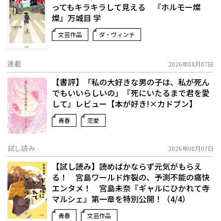
ってもキラキラして見える 『ホルモー燦
燦』万城目 学
文芸作品
ダ・ヴィンチ
連載
2026年08月07日
【書評】「私の大好きな男の子は、私が死ん
でもいいらしいの」――『死にいたるまで君を愛
して』レビュー【本が好き!×カドブン】
青春
恋愛
試し読み
2026年08月07日
【試し読み】読めばかならず元気がもらえ
る！ 宮島ワールド炸裂の、予測不能の痛快
エンタメ！ 宮島未奈『ギャルにひかれて寺
マルシェ』第一章を特別公開！（4/4）
青春
文芸作品