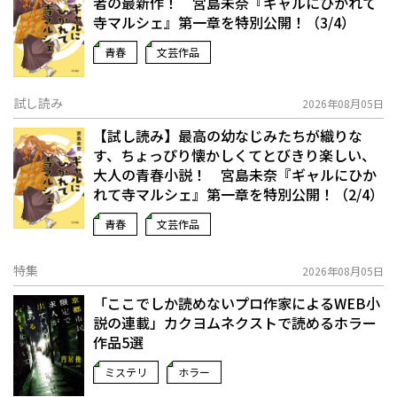
者の最新作！ 宮島未奈『ギャルにひかれて
寺マルシェ』第一章を特別公開！（3/4）
青春
文芸作品
試し読み
2026年08月05日
【試し読み】最高の幼なじみたちが織りな
す、ちょっぴり懐かしくてとびきり楽しい、
大人の青春小説！ 宮島未奈『ギャルにひか
れて寺マルシェ』第一章を特別公開！（2/4）
青春
文芸作品
特集
2026年08月05日
「ここでしか読めないプロ作家によるWEB小
説の連載」――カクヨムネクストで読めるホラー
作品5選
ミステリ
ホラー