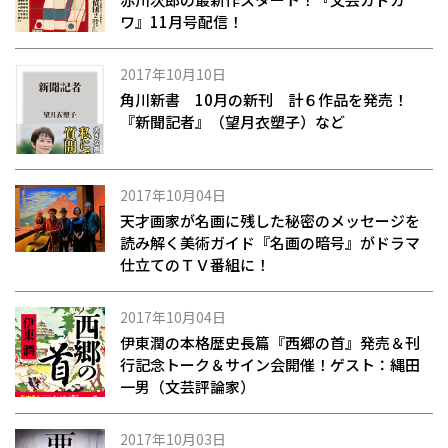
ワ』11月号配信！
2017年10月10日
角川新書 10月の新刊 計６作品を発売！
『新聞記者』（望月衣塑子）など
2017年10月04日
天才画家が名画に残した秘密のメッセージを
読み解く美術ガイド『名画の暗号』がドラマ
仕立てのＴＶ番組に！
2017年10月04日
伊東潤の本格歴史長篇『西郷の首』発売＆刊
行記念トーク＆サイン会開催！ゲスト：縄田
一男（文芸評論家）
2017年10月03日