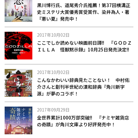
黒川博行氏、道尾秀介氏推薦！第37回横溝正
史ミステリ大賞優秀賞受賞作、染井為人・著
『悪い夏』発売中！
2017年10月02日
ここでしか読めない映画前日譚!! 『ＧＯＤＺ
ＩＬＬＡ 怪獣黙示録』10月25日発売決定!!
2017年10月02日
こんなかわいい辞典見たことない！ 中村佑
介さんと創刊半世紀の漢和辞典『角川新字
源』が夢のコラボ！
2017年09月29日
全世界累計1000万部突破!! 『ナミヤ雑貨店
の奇蹟』が角川文庫より好評発売中！