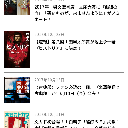
2017年 啓文堂書店 文庫大賞に『孤狼の
血』『悪いものが、来ませんように』がノミ
ネート！
2017年10月23日
【速報】第八回山田風太郎賞が池上永一著
『ヒストリア』に決定！
2017年10月13日
〈古典部〉ファン必読の一冊、『米澤穂信と
古典部』が10月13日（金）発売！
2017年10月11日
文カド初登場！山白朝子「酩酊ＳＦ」掲載！
赤川次郎の最新作スタート！『文芸カドカ