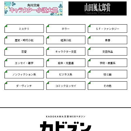
ミステリ
ホラー
ＳＦ・ファンタジー
歴史・時代小説
経済小説
青春
恋愛
キャラクター文芸
文芸作品
エッセイ・雑学
絵本・児童書
学術・教養系
ノンフィクション系
ビジネス系
怪と幽
ダ・ヴィンチ
コミックエッセイ
その他