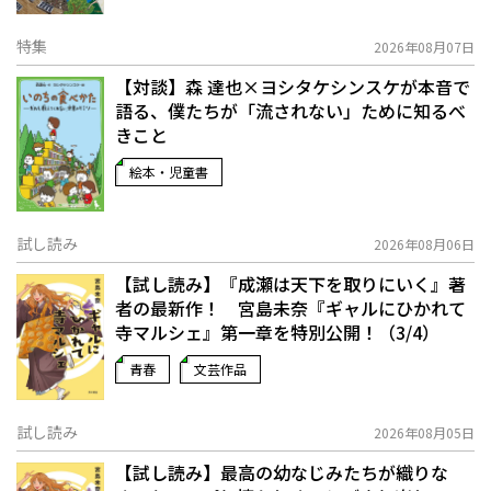
特集
2026年08月07日
【対談】森 達也×ヨシタケシンスケが本音で
語る、僕たちが「流されない」ために知るべ
きこと
絵本・児童書
試し読み
2026年08月06日
【試し読み】『成瀬は天下を取りにいく』著
者の最新作！ 宮島未奈『ギャルにひかれて
寺マルシェ』第一章を特別公開！（3/4）
青春
文芸作品
試し読み
2026年08月05日
【試し読み】最高の幼なじみたちが織りな