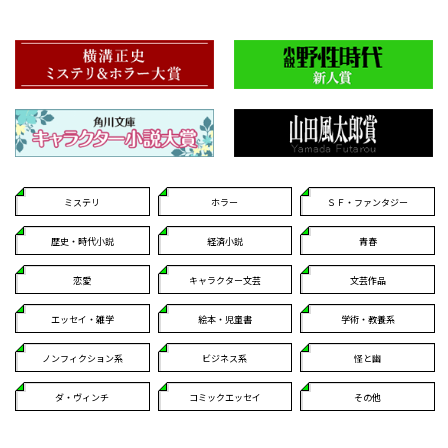
ミステリ
ホラー
ＳＦ・ファンタジー
歴史・時代小説
経済小説
青春
恋愛
キャラクター文芸
文芸作品
エッセイ・雑学
絵本・児童書
学術・教養系
ノンフィクション系
ビジネス系
怪と幽
ダ・ヴィンチ
コミックエッセイ
その他