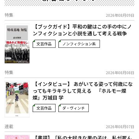
特集
2026年08月09日
【ブックガイド】平和の鍵はこの手の中に――ノ
ンフィクションと小説を通して考える戦争
文芸作品
ノンフィクション系
特集
2026年08月08日
【インタビュー】 あがいてる姿って何歳にな
ってもキラキラして見える 『ホルモー燦
燦』万城目 学
文芸作品
ダ・ヴィンチ
連載
2026年08月07日
【書評】「私の大好きな男の子は、私が死ん