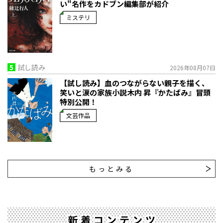
い"名作をカドブン編集部が紹介
ミステリ
5
試し読み
2026年08月07日
【試し読み】血のつながらない親子を描く、
笑いと涙の家族小説――木内 昇『かたばみ』冒頭
特別公開！
文芸作品
もっとみる
新着コンテンツ