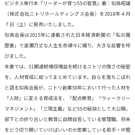
ビジネス単行本『リーダーが育つ55の智慧』著：似鳥昭雄
（株式会社ニトリホールディングス会長）を2018年４月
７日（土）に発売いたしました。
似鳥会長は2015年に連載された日本経済新聞の「私の履
歴書」で波瀾万丈な人生を赤裸々に綴り、大きな反響を呼
びました。
本書では、31期連続増収増益を続けるニトリの強さの秘密
を、人材育成に絞ってまとめています。自らを落ちこぼれ
と語る似鳥会長が、ニトリ創業50年において行った人材を
「人財」に変える育成法を、「配点教育」「ウィークリー
マネジメント」「三現主義」など55の秘訣として大公開。
部下との折り合いと教育に自問自答している管理職、将来
をどう切り開いていけばいいのか思案している若手・中堅