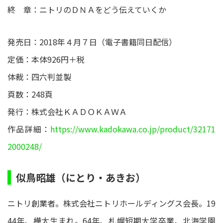
終 章：ニトリのＤＮＡをどう伝えていくか
発売日：2018年４月７日（電子書籍同日配信）
定価：本体926円＋税
体裁：四六判並製
頁数：248頁
発行：株式会社ＫＡＤＯＫＡＷＡ
作品詳細：
https://www.kadokawa.co.jp/product/32171
2000248/
似鳥昭雄（にとり・あきお）
ニトリ創業者。株式会社ニトリホールディングス会長。19
44年、樺太生まれ。64年、札幌短期大学卒業、北海学園