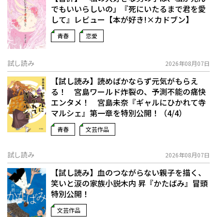
でもいいらしいの」――『死にいたるまで君を愛
して』レビュー【本が好き!×カドブン】
青春
恋愛
試し読み
2026年08月07日
【試し読み】読めばかならず元気がもらえ
る！ 宮島ワールド炸裂の、予測不能の痛快
エンタメ！ 宮島未奈『ギャルにひかれて寺
マルシェ』第一章を特別公開！（4/4）
青春
文芸作品
試し読み
2026年08月07日
【試し読み】血のつながらない親子を描く、
笑いと涙の家族小説――木内 昇『かたばみ』冒頭
特別公開！
文芸作品