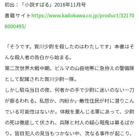
初出：「小説すばる」2016年11月号
書籍サイト
https://www.kadokawa.co.jp/product/32170
6000495/
「そうです。賀川少尉を殺したのはわたしです」――本書はそ
んな殺人者の告白から始まる。
第二次世界大戦中期、ビルマの山岳地帯に急拵えの警備隊
として配属された賀川少尉一隊。
しかし駐屯当日の夜、何者かの手で少尉に迷いのない一刀
が振るわれる。私怨か、内紛か――。敵性住民が村に潜りこん
でいる可能性はないか。体裁を重んじる軍にあって、少尉
の死は徹底して伏され、兵隊と村人の疑心暗鬼は募るばか
り。皆目犯人の見当もつかない中、次なる事件が起こり、