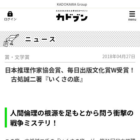
KADOKAWA Group
ログイン
menu
ニュース
賞・文学賞
2018年04月27日
日本推理作家協会賞、毎日出版文化賞W受賞！
古処誠二著『いくさの底』
人間倫理の根源を足もとから問う衝撃の
戦争ミステリ！