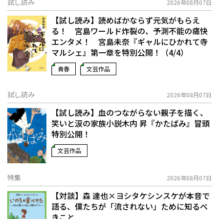
試し読み
2026年08月07日
【試し読み】読めばかならず元気がもらえ
る！ 宮島ワールド炸裂の、予測不能の痛快
エンタメ！ 宮島未奈『ギャルにひかれて寺
マルシェ』第一章を特別公開！（4/4）
青春
文芸作品
試し読み
2026年08月07日
【試し読み】血のつながらない親子を描く、
笑いと涙の家族小説――木内 昇『かたばみ』冒頭
特別公開！
文芸作品
特集
2026年08月07日
【対談】森 達也×ヨシタケシンスケが本音で
語る、僕たちが「流されない」ために知るべ
きこと