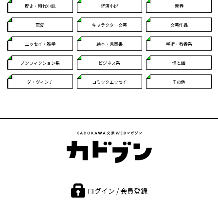
歴史・時代小説
経済小説
青春
恋愛
キャラクター文芸
文芸作品
エッセイ・雑学
絵本・児童書
学術・教養系
ノンフィクション系
ビジネス系
怪と幽
ダ・ヴィンチ
コミックエッセイ
その他
ログイン / 会員登録