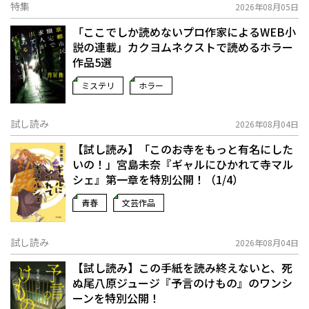
特集
2026年08月05日
「ここでしか読めないプロ作家によるWEB小
説の連載」――カクヨムネクストで読めるホラー
作品5選
ミステリ
ホラー
試し読み
2026年08月04日
【試し読み】「このお寺をもっと有名にした
いの！」宮島未奈『ギャルにひかれて寺マル
シェ』第一章を特別公開！（1/4）
青春
文芸作品
試し読み
2026年08月04日
【試し読み】この手紙を読み終えないと、死
ぬ――尾八原ジュージ『予言のけもの』のワンシ
ーンを特別公開！