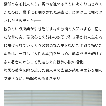
騒然となる村人たち。調べを進めるうちにあぶり出されて
きたのは、幾重にも糊塗された過去と、想像以上に根の深
いしがらみだった――。
戦争という所業が引き起こす村の分断と人知れず心に宿し
た復讐の炎。義侠心と忠誠心の狭間で引き裂かれ人生をね
じ曲げられていく人々の数奇な人生を乾いた筆致で描いた
本書は、一貫して人間の本質を見つめ、戦争を描き続けて
きた著者だからこそ到達しえた戦争小説の極北。
善悪の彼岸を跳び越えた殺人者の告白が読む者の心を摑ん
で離さない、衝撃の戦争ミステリ！