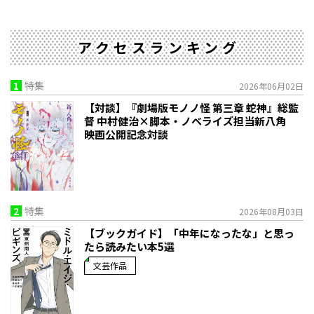
アクセスランキング
1
特集
2026年06月02日
【対談】『劇場版モノノ怪 第三章 蛇神』総監
督 中村健治×脚本・ノベライズ担当新八角
映画公開記念対談
2
特集
2026年08月03日
【ブックガイド】「中年になったな」と思っ
たら読みたい本5選
文芸作品