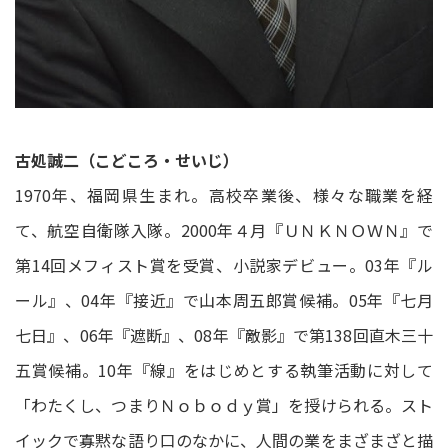
古処誠二（こどころ・せいじ）
1970年、福岡県生まれ。高校卒業後、様々な職業を経
て、航空自衛隊入隊。2000年４月『ＵＮＫＮＯＷＮ』で
第14回メフィスト賞を受賞、小説家デビュー。03年『ル
ール』、04年『接近』で山本周五郎賞候補。05年『七月
七日』、06年『遮断』、08年『敵影』で第138回直木三十
五賞候補。10年『線』をはじめとする執筆活動に対して
「わたくし、つまりＮｏｂｏｄｙ賞」を授けられる。スト
イックで寡黙な語り口のなかに、人間の業をまざまざと描