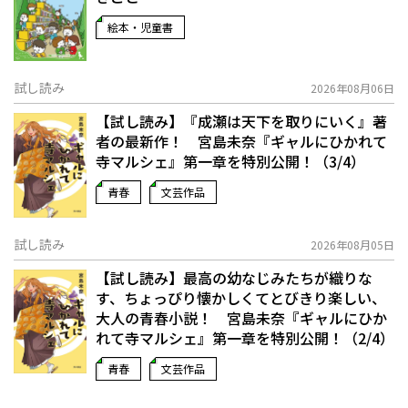
絵本・児童書
試し読み
2026年08月06日
【試し読み】『成瀬は天下を取りにいく』著
者の最新作！ 宮島未奈『ギャルにひかれて
寺マルシェ』第一章を特別公開！（3/4）
青春
文芸作品
試し読み
2026年08月05日
【試し読み】最高の幼なじみたちが織りな
す、ちょっぴり懐かしくてとびきり楽しい、
大人の青春小説！ 宮島未奈『ギャルにひか
れて寺マルシェ』第一章を特別公開！（2/4）
青春
文芸作品