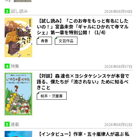
3
試し読み
2026年08月04日
【試し読み】「このお寺をもっと有名にした
いの！」宮島未奈『ギャルにひかれて寺マル
シェ』第一章を特別公開！（1/4）
青春
文芸作品
4
特集
2026年08月07日
【対談】森 達也×ヨシタケシンスケが本音で
語る、僕たちが「流されない」ために知るべ
きこと
絵本・児童書
5
連載
2026年08月02日
【インタビュー】作家・五十嵐律人が選ぶ 私