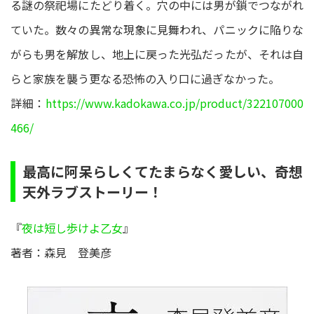
る謎の祭祀場にたどり着く。穴の中には男が鎖でつながれ
ていた。数々の異常な現象に見舞われ、パニックに陥りな
がらも男を解放し、地上に戻った光弘だったが、それは自
らと家族を襲う更なる恐怖の入り口に過ぎなかった。
詳細：
https://www.kadokawa.co.jp/product/322107000
466/
最高に阿呆らしくてたまらなく愛しい、奇想
天外ラブストーリー！
『
夜は短し歩けよ乙女
』
著者：森見 登美彦