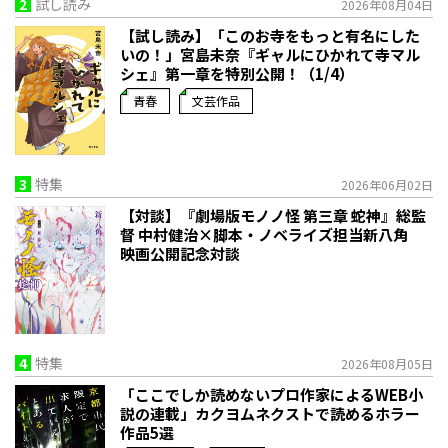
2
試し読み
2026年08月04日
【試し読み】「このお寺をもっと有名にした
いの！」宮島未奈『ギャルにひかれて寺マル
シェ』第一章を特別公開！（1/4）
青春
文芸作品
3
特集
2026年06月02日
【対談】『劇場版モノノ怪 第三章 蛇神』総監
督 中村健治×脚本・ノベライズ担当新八角
映画公開記念対談
4
特集
2026年08月05日
「ここでしか読めないプロ作家によるWEB小
説の連載」――カクヨムネクストで読めるホラー
作品5選