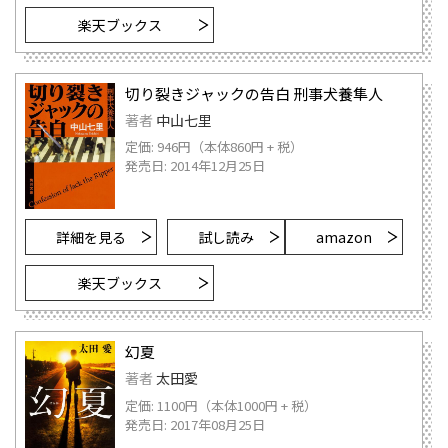
楽天ブックス
切り裂きジャックの告白 刑事犬養隼人
著者
中山七里
定価: 946円（本体860円 + 税）
発売日: 2014年12月25日
詳細を見る
試し読み
amazon
楽天ブックス
幻夏
著者
太田愛
定価: 1100円（本体1000円 + 税）
発売日: 2017年08月25日