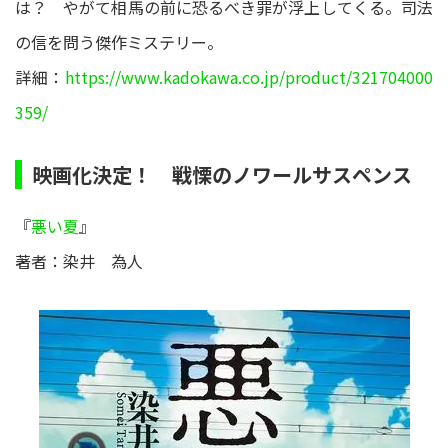
は？ やがて相馬の前に恐るべき罪が浮上してくる。司法
の信を問う傑作ミステリー。
詳細：
https://www.kadokawa.co.jp/product/321704000
359/
映画化決定！ 戦慄のノワールサスペンス
『
悪い夏
』
著者：染井 為人