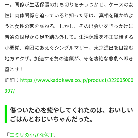
ー。同僚が生活保護の打ち切りをチラつかせ、ケースの女
性に肉体関係を迫っていると知った守は、真相を確かめよ
うと女性の家を訪ねる。しかし、その出会いをきっかけに
普通の世界から足を踏み外して――。生活保護を不正受給する
小悪党、貧困にあえぐシングルマザー、東京進出を目論む
地方ヤクザ。加速する負の連鎖が、守を凄絶な悲劇へ叩き
堕とす！
詳細：
https://www.kadokawa.co.jp/product/322005000
397/
傷ついた心を癒やしてくれたのは、おいしい
ごはんとおじいちゃんだった。
『
エミリの小さな包丁
』