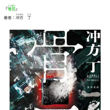
こつ
ぱい
『
』
骨
灰
うぶ
かた
とう
著者：
冲
方
丁