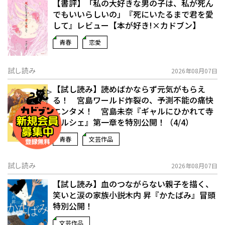
【書評】「私の大好きな男の子は、私が死ん
でもいいらしいの」――『死にいたるまで君を愛
して』レビュー【本が好き!×カドブン】
青春
恋愛
試し読み
2026年08月07日
【試し読み】読めばかならず元気がもらえ
る！ 宮島ワールド炸裂の、予測不能の痛快
エンタメ！ 宮島未奈『ギャルにひかれて寺
マルシェ』第一章を特別公開！（4/4）
青春
文芸作品
試し読み
2026年08月07日
【試し読み】血のつながらない親子を描く、
笑いと涙の家族小説――木内 昇『かたばみ』冒頭
特別公開！
文芸作品