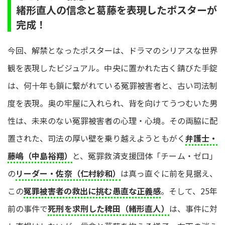
緒形直人の信念と葛藤を表現したポスターが
完成！
今回、解禁となったポスターは、ドラマのシリアスな世界
観を表現したビジュアル。中央に置かれた古く錆びた手錠
は、何十年も鎖に繋がれている冤罪被害者と、古い司法制
度を表現。奥の牢屋に入れられ、背を向けてうつむいた男
性は、未来のない冤罪被害者の心理・心境。その両脇に配
置された、司法の厚い壁を乗り越えようともがく
弁護士・
藤嶋（中島裕翔）
と、冤罪救済支援団体「チーム・ゼロ」
の
リーダー・佐奈（仁村紗和）
は真っ直ぐに前を見据え、
この
冤罪被害者の救出に挑む愚直な正義感
。そして、25年
前の事件で
死刑を求刑した稗田（緒形直人）
は、事件に対