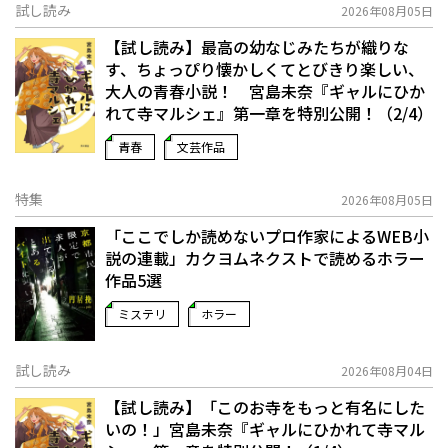
試し読み
2026年08月05日
【試し読み】最高の幼なじみたちが織りな
す、ちょっぴり懐かしくてとびきり楽しい、
大人の青春小説！ 宮島未奈『ギャルにひか
れて寺マルシェ』第一章を特別公開！（2/4）
青春
文芸作品
特集
2026年08月05日
「ここでしか読めないプロ作家によるWEB小
説の連載」――カクヨムネクストで読めるホラー
作品5選
ミステリ
ホラー
試し読み
2026年08月04日
【試し読み】「このお寺をもっと有名にした
いの！」宮島未奈『ギャルにひかれて寺マル