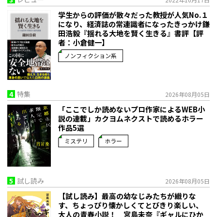
学生からの評価が散々だった教授が人気No.１
になり、経済誌の常連識者になったきっかけ――鎌
田浩毅『揺れる大地を賢く生きる』書評【評
者：小倉健一】
ノンフィクション系
4
特集
2026年08月05日
「ここでしか読めないプロ作家によるWEB小
説の連載」――カクヨムネクストで読めるホラー
作品5選
ミステリ
ホラー
5
試し読み
2026年08月05日
【試し読み】最高の幼なじみたちが織りな
す、ちょっぴり懐かしくてとびきり楽しい、
大人の青春小説！ 宮島未奈『ギャルにひか