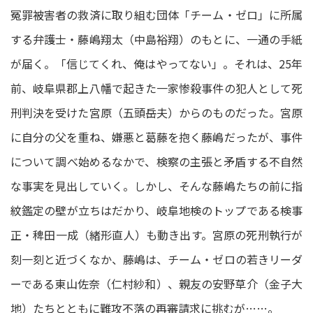
冤罪被害者の救済に取り組む団体「チーム・ゼロ」に所属
する弁護士・藤嶋翔太（中島裕翔）のもとに、一通の手紙
が届く。「信じてくれ、俺はやってない」。それは、25年
前、岐阜県郡上八幡で起きた一家惨殺事件の犯人として死
刑判決を受けた宮原（五頭岳夫）からのものだった。宮原
に自分の父を重ね、嫌悪と葛藤を抱く藤嶋だったが、事件
について調べ始めるなかで、検察の主張と矛盾する不自然
な事実を見出していく。しかし、そんな藤嶋たちの前に指
紋鑑定の壁が立ちはだかり、岐阜地検のトップである検事
正・稗田一成（緒形直人）も動き出す。宮原の死刑執行が
刻一刻と近づくなか、藤嶋は、チーム・ゼロの若きリーダ
ーである東山佐奈（仁村紗和）、親友の安野草介（金子大
地）たちとともに難攻不落の再審請求に挑むが……。