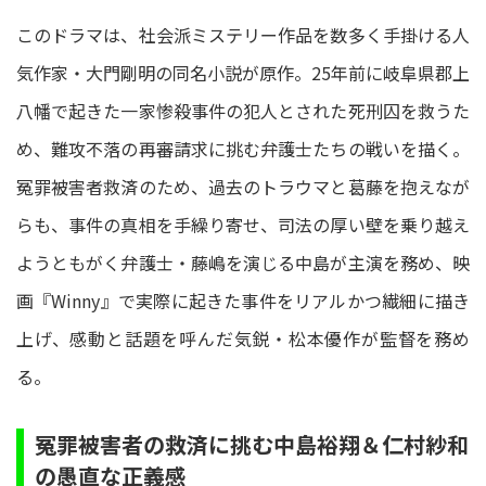
このドラマは、社会派ミステリー作品を数多く手掛ける人
気作家・大門剛明の同名小説が原作。25年前に岐阜県郡上
八幡で起きた一家惨殺事件の犯人とされた死刑囚を救うた
め、難攻不落の再審請求に挑む弁護士たちの戦いを描く。
冤罪被害者救済のため、過去のトラウマと葛藤を抱えなが
らも、事件の真相を手繰り寄せ、司法の厚い壁を乗り越え
ようともがく弁護士・藤嶋を演じる中島が主演を務め、映
画『Winny』で実際に起きた事件をリアルかつ繊細に描き
上げ、感動と話題を呼んだ気鋭・松本優作が監督を務め
る。
冤罪被害者の救済に挑む中島裕翔＆仁村紗和
の愚直な正義感