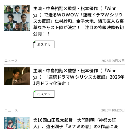
主演・中島裕翔×監督・松本優作（『Winn
y』）で送るＷＯＷＯＷ「連続ドラマＷ シリウ
スの反証」仁村紗和、金子大地、緒形直人ら豪
華なキャスト陣が決定！ 注目の特報映像も初
公開！！
ミステリ
ニュース
2025年09月27日
主演・中島裕翔×監督・松本優作（『Winn
y』）「連続ドラマＷ シリウスの反証」2026年
1月ドラマ化決定！
ミステリ
ニュース
2025年10月20日
第16回山田風太郎賞 大門剛明『神都の証
人』、遠田潤子『ミナミの春』の2作品に決