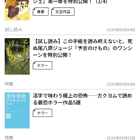
シェ』第一章を特別公開！（1/4）
青春
文芸作品
試し読み
2026年08月04日
【試し読み】この手紙を読み終えないと、死
ぬ――尾八原ジュージ『予言のけもの』のワンシ
ーンを特別公開！
ホラー
特集
2026年08月04日
活字で味わう極上の恐怖……カクヨムで読め
る最恐ホラー作品5選
ホラー
特集
2026年08月03日