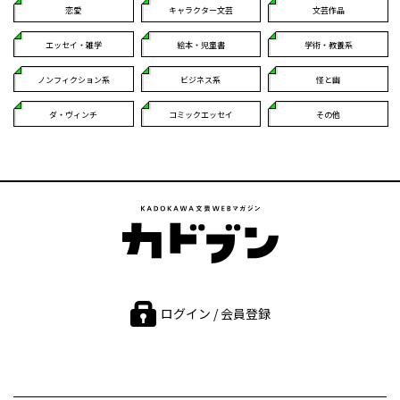
恋愛
キャラクター文芸
文芸作品
エッセイ・雑学
絵本・児童書
学術・教養系
ノンフィクション系
ビジネス系
怪と幽
ダ・ヴィンチ
コミックエッセイ
その他
ログイン / 会員登録