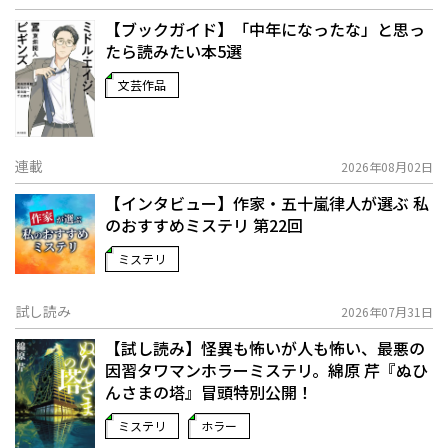
【ブックガイド】「中年になったな」と思っ
たら読みたい本5選
文芸作品
連載
2026年08月02日
【インタビュー】作家・五十嵐律人が選ぶ 私
のおすすめミステリ 第22回
ミステリ
試し読み
2026年07月31日
【試し読み】怪異も怖いが人も怖い、最悪の
因習タワマンホラーミステリ。綿原 芹『ぬひ
んさまの塔』冒頭特別公開！
ミステリ
ホラー