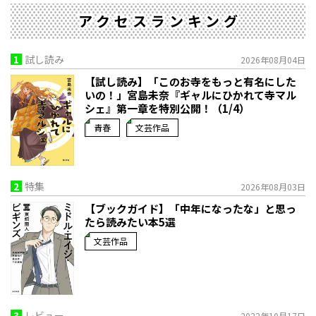
アクセスランキング
1
試し読み
2026年08月04日
【試し読み】「このお寺をもっと有名にした
いの！」宮島未奈『ギャルにひかれて寺マル
シェ』第一章を特別公開！（1/4）
青春
文芸作品
2
特集
2026年08月03日
【ブックガイド】「中年になったな」と思っ
たら読みたい本5選
文芸作品
3
レビュー
2022年10月17日