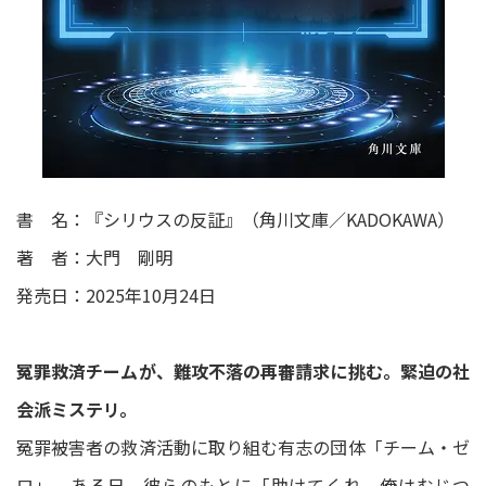
書 名：『シリウスの反証』（角川文庫／KADOKAWA）
著 者：大門 剛明
発売日：2025年10月24日
冤罪救済チームが、難攻不落の再審請求に挑む。緊迫の社
会派ミステリ。
冤罪被害者の救済活動に取り組む有志の団体「チーム・ゼ
ロ」。ある日、彼らのもとに「助けてくれ。俺はむじつ