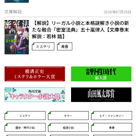
文庫解説
2026年07月30日
【解説】リーガル小説と本格謎解き小説の新
たな融合――『密室法典』五十嵐律人【文庫巻末
解説：若林 踏】
ミステリ
青春
ミステリ
ホラー
ＳＦ・ファンタジー
歴史・時代小説
経済小説
青春