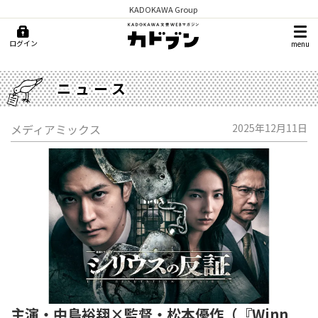
KADOKAWA Group
ログイン
menu
ニュース
メディアミックス
2025年12月11日
主演・中島裕翔×監督・松本優作（『Winn