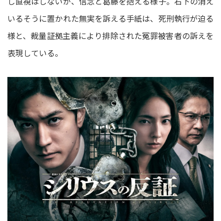
し直視はしないが、信念と葛藤を抱える様子。右下の消え
いるそうに置かれた無実を訴える手紙は、死刑執行が迫る
様と、裁量証拠主義により排除された冤罪被害者の訴えを
表現している。