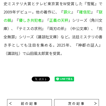
史ミステリ大賞とテレビ東京賞をW受賞した『雪冤』で
2009年デビュー。他の著作に、『
罪火
』『
確信犯
』『
獄
の棘
』『
優しき共犯者
』「
正義の天秤
」シリーズ（角川文
庫）、『テミスの求刑』『両刃の斧』（中公文庫）、「完
全無罪」シリーズ（講談社文庫）など。法廷ミステリの書
き手としても注目を集める。2025年、『神都の証人』
（講談社）で山田風太郎賞を受賞。
前の記事
次の記事