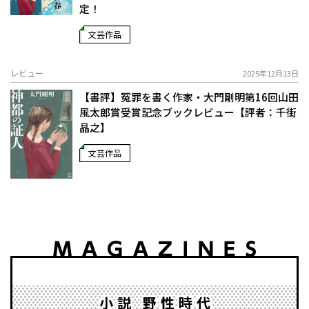
定！
文芸作品
レビュー
2025年12月13日
【書評】冤罪を書く作家・大門剛明――第16回山田
風太郎賞受賞記念ブックレビュー【評者：千街
晶之】
文芸作品
小説 野性時代