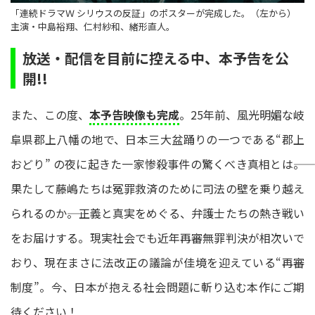
「連続ドラマＷ シリウスの反証」のポスターが完成した。（左から）
主演・中島裕翔、仁村紗和、緒形直人。
放送・配信を目前に控える中、本予告を公
開!!
また、この度、
本予告映像も完成
。25年前、風光明媚な岐
阜県郡上八幡の地で、日本三大盆踊りの一つである“郡上
おどり” の夜に起きた一家惨殺事件の驚くべき真相とは――。
果たして藤嶋たちは冤罪救済のために司法の壁を乗り越え
られるのか――。正義と真実をめぐる、弁護士たちの熱き戦い
をお届けする。現実社会でも近年再審無罪判決が相次いで
おり、現在まさに法改正の議論が佳境を迎えている“再審
制度”。今、日本が抱える社会問題に斬り込む本作にご期
待ください！