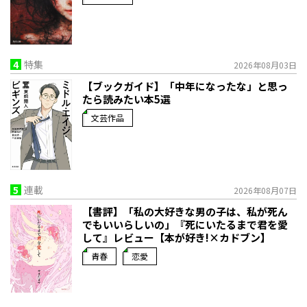
4
特集
2026年08月03日
【ブックガイド】「中年になったな」と思っ
たら読みたい本5選
文芸作品
5
連載
2026年08月07日
【書評】「私の大好きな男の子は、私が死ん
でもいいらしいの」――『死にいたるまで君を愛
して』レビュー【本が好き!×カドブン】
青春
恋愛