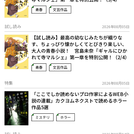
青春
文芸作品
試し読み
2026年08月05日
【試し読み】最高の幼なじみたちが織りな
す、ちょっぴり懐かしくてとびきり楽しい、
大人の青春小説！ 宮島未奈『ギャルにひか
れて寺マルシェ』第一章を特別公開！（2/4）
青春
文芸作品
特集
2026年08月05日
「ここでしか読めないプロ作家によるWEB小
説の連載」――カクヨムネクストで読めるホラー
作品5選
ミステリ
ホラー