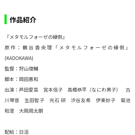
作品紹介
『メタモルフォーゼの縁側』
原作：鶴谷香央理「メタモルフォーゼの縁側」
(KADOKAWA)
監督：狩山俊輔
脚本：岡田惠和
出演：芦田愛菜 宮本信子 高橋恭平（なにわ男子） 古
川琴音 生田智子 光石 研 汐谷友希 伊東妙子 菊池
和澄 大岡周太朗
配給：日活