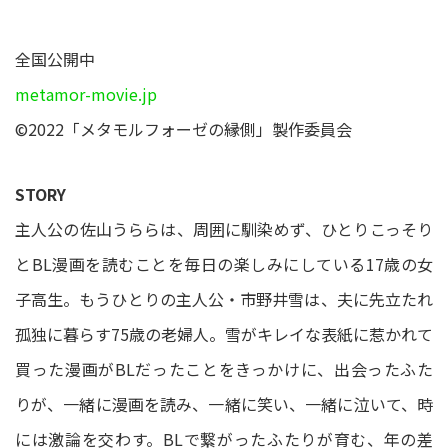
全国公開中
metamor-movie.jp
©2022「メタモルフォーゼの縁側」製作委員会
STORY
主人公の佐山うららは、周囲に馴染めず、ひとりこっそり
とBL漫画を読むことを毎日の楽しみにしている17歳の女
子高生。もうひとりの主人公・市野井雪は、夫に先立たれ
孤独に暮らす75歳の老婦人。雪がキレイな表紙に惹かれて
買った漫画がBLだったことをきっかけに、出会ったふた
りが、一緒に漫画を読み、一緒に笑い、一緒に泣いて、時
には激論を交わす。BLで繋がったふたりが育む、年の差