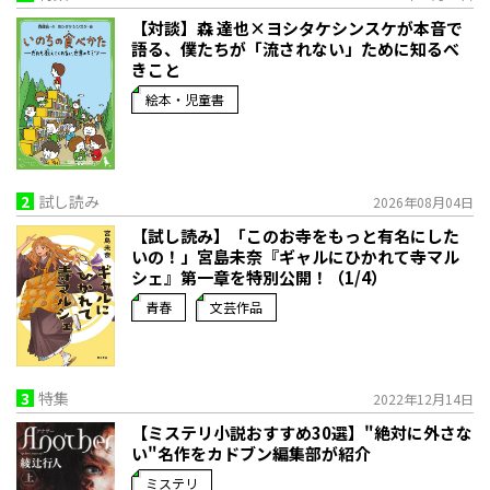
【対談】森 達也×ヨシタケシンスケが本音で
語る、僕たちが「流されない」ために知るべ
きこと
絵本・児童書
2
試し読み
2026年08月04日
【試し読み】「このお寺をもっと有名にした
いの！」宮島未奈『ギャルにひかれて寺マル
シェ』第一章を特別公開！（1/4）
青春
文芸作品
3
特集
2022年12月14日
【ミステリ小説おすすめ30選】"絶対に外さな
い"名作をカドブン編集部が紹介
ミステリ