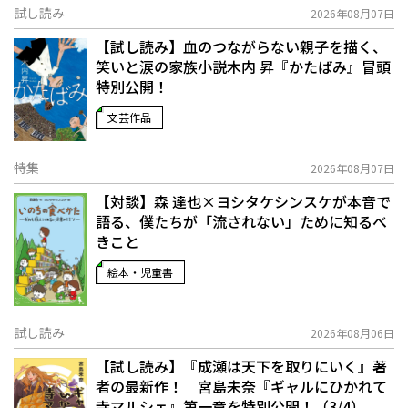
試し読み
2026年08月07日
【試し読み】血のつながらない親子を描く、
笑いと涙の家族小説――木内 昇『かたばみ』冒頭
特別公開！
文芸作品
特集
2026年08月07日
【対談】森 達也×ヨシタケシンスケが本音で
語る、僕たちが「流されない」ために知るべ
きこと
絵本・児童書
試し読み
2026年08月06日
【試し読み】『成瀬は天下を取りにいく』著
者の最新作！ 宮島未奈『ギャルにひかれて
寺マルシェ』第一章を特別公開！（3/4）