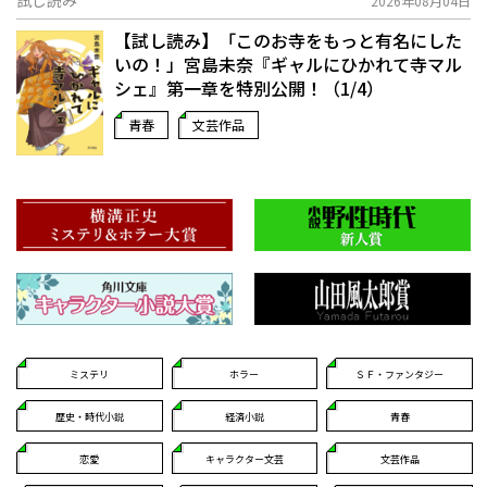
試し読み
2026年08月04日
【試し読み】「このお寺をもっと有名にした
いの！」宮島未奈『ギャルにひかれて寺マル
シェ』第一章を特別公開！（1/4）
青春
文芸作品
ミステリ
ホラー
ＳＦ・ファンタジー
歴史・時代小説
経済小説
青春
恋愛
キャラクター文芸
文芸作品