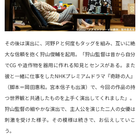
その後は演出に、河野Ｐと何度もタッグを組み、互いに絶
⼤な信頼を抱く狩⼭俊輔を起用。「狩⼭監督は昔から⾃分
でCG や造作物を器用に作れる知⾒とセンスがある。また
彼と⼀緒に仕事をしたNHKプレミアムドラマ『奇跡の⼈』
（脚本＝岡⽥惠和。宮本信⼦も出演）で、今回の作品の持
つ世界観と共通したものを上⼿く演出してくれました」。
狩山監督の細やかな演出で、主人公を演じた二人の女優は
刺激を受けた様子。その模様は続きで、お伝えしていこ
う。