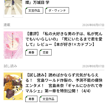
燦』万城目 学
文芸作品
ダ・ヴィンチ
連載
2026年08月07日
【書評】「私の大好きな男の子は、私が死ん
でもいいらしいの」――『死にいたるまで君を愛
して』レビュー【本が好き!×カドブン】
青春
恋愛
試し読み
2026年08月07日
【試し読み】読めばかならず元気がもらえ
る！ 宮島ワールド炸裂の、予測不能の痛快
エンタメ！ 宮島未奈『ギャルにひかれて寺
マルシェ』第一章を特別公開！（4/4）
青春
文芸作品