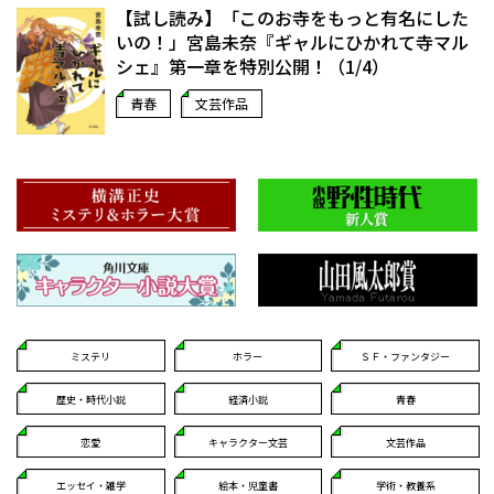
【試し読み】「このお寺をもっと有名にした
いの！」宮島未奈『ギャルにひかれて寺マル
シェ』第一章を特別公開！（1/4）
青春
文芸作品
ミステリ
ホラー
ＳＦ・ファンタジー
歴史・時代小説
経済小説
青春
恋愛
キャラクター文芸
文芸作品
エッセイ・雑学
絵本・児童書
学術・教養系