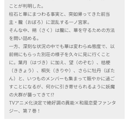
ことが判明した。
柱石と華にまつわる事実と、突如帰ってきた前当
主・朧（おぼろ）に混乱する一ノ宮家。
そんな中、朔（さく）は朧に、華を守るための方法
を問い詰める。
一方、深刻な状況の中でも華は変わらぬ態度で、以
前朔にもらった別荘の様子を久々に見に行くこと
に。葉月（はづき）に加え、望（のぞむ）、桔梗
（ききょう）、桐矢（きりや）、さらに牡丹（ぼた
ん）と、いつものメンバーも集まって賑やかに過ご
すことになるが、何かに引き寄せられるように妖魔
の大群が襲ってきて!?
TVアニメ化決定で絶好調の異能×和風恋愛ファンタ
ジー、第７巻！