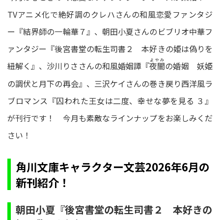
TVアニメ化で絶好調のクレハさんの和風恋愛ファンタジ
ー『結界師の一輪華７』、朝田小夏さんのビブリオ中華フ
ァンタジー『後宮書堂の転生司書２ 本好きの姫は偽りを
よやみ
紐解く』、沙川りささんの和風婚姻譚『
の婚姻 妖姫
夜闇
の調伏と月下の再会』、三沢ケイさんの巻き戻り西洋風ラ
ブロマンス『囚われた王女は二度、幸せな夢を見る ３』
が刊行です！ 今月も素敵なラインナップをお楽しみくだ
さい！
角川文庫キャラクター文芸2026年6月の
新刊紹介！
朝田小夏『後宮書堂の転生司書２ 本好きの