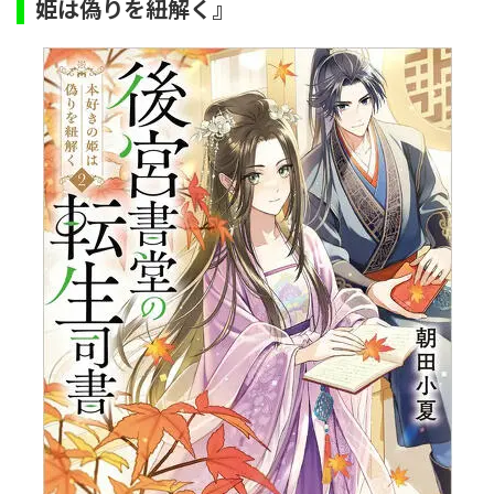
姫は偽りを紐解く』