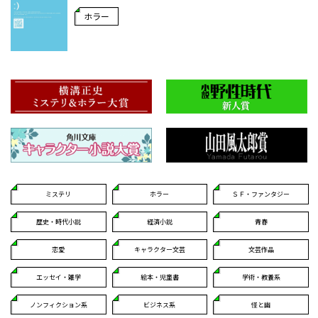
ホラー
ミステリ
ホラー
ＳＦ・ファンタジー
歴史・時代小説
経済小説
青春
恋愛
キャラクター文芸
文芸作品
エッセイ・雑学
絵本・児童書
学術・教養系
ノンフィクション系
ビジネス系
怪と幽