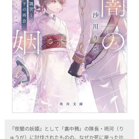
『夜闇の妖姫』として「裏中務」の隊長・琉河（り
ゅうが）に討伐されたものの、なぜか死に戻った比