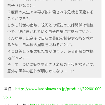
奈子（ひなこ）。
２度目の人生では再び彼に殺される危機を回避する
ことができた。
しかし前世の宿敵、琉河との仮初の夫婦関係は継続
中で、彼に惹かれていく自分自身に戸惑っていた。
そんな中、比奈子は自らの異能を制御する術を教わ
るため、日本橋の屋敷を訪ねることに。
そこは美しき狼の妖たちが住まう、ある組織の本拠
地だった――。
そして、ついに妖を暴走させ帝都の平和を揺るがす、
意外な黒幕の正体が明らかになり……!?
詳細：
https://www.kadokawa.co.jp/product/322601000
967/