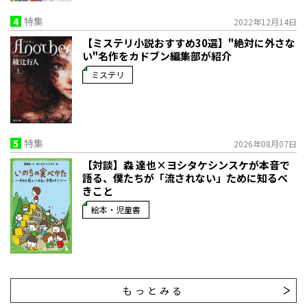
4
特集
2022年12月14日
【ミステリ小説おすすめ30選】"絶対に外さな
い"名作をカドブン編集部が紹介
ミステリ
5
特集
2026年08月07日
【対談】森 達也×ヨシタケシンスケが本音で
語る、僕たちが「流されない」ために知るべ
きこと
絵本・児童書
もっとみる