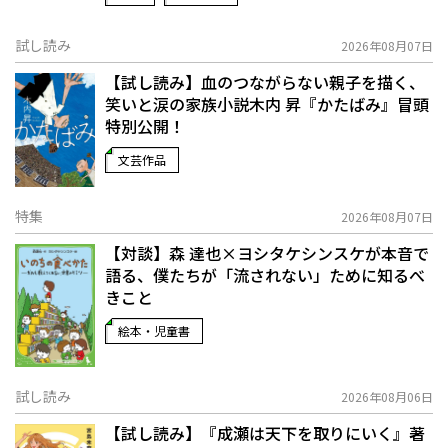
試し読み
2026年08月07日
【試し読み】血のつながらない親子を描く、
笑いと涙の家族小説――木内 昇『かたばみ』冒頭
特別公開！
文芸作品
特集
2026年08月07日
【対談】森 達也×ヨシタケシンスケが本音で
語る、僕たちが「流されない」ために知るべ
きこと
絵本・児童書
試し読み
2026年08月06日
【試し読み】『成瀬は天下を取りにいく』著