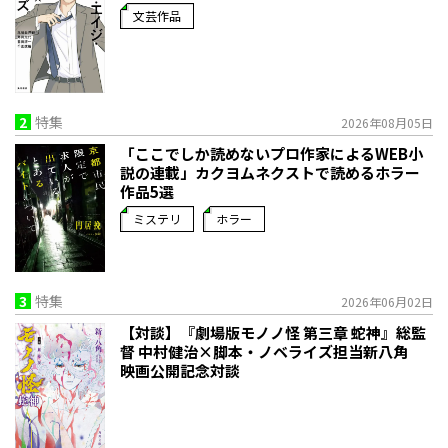
文芸作品
2
特集
2026年08月05日
「ここでしか読めないプロ作家によるWEB小
説の連載」――カクヨムネクストで読めるホラー
作品5選
ミステリ
ホラー
3
特集
2026年06月02日
【対談】『劇場版モノノ怪 第三章 蛇神』総監
督 中村健治×脚本・ノベライズ担当新八角
映画公開記念対談