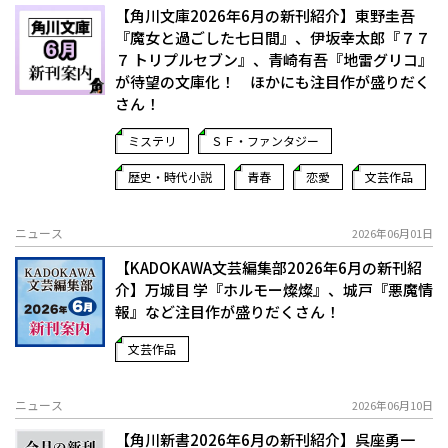
【角川文庫2026年6月の新刊紹介】東野圭吾
『魔女と過ごした七日間』、伊坂幸太郎『７７
７ トリプルセブン』、青崎有吾『地雷グリコ』
が待望の文庫化！ ほかにも注目作が盛りだく
さん！
ミステリ
ＳＦ・ファンタジー
歴史・時代小説
青春
恋愛
文芸作品
ニュース
2026年06月01日
【KADOKAWA文芸編集部2026年6月の新刊紹
介】万城目 学『ホルモー燦燦』、城戸『悪魔情
報』など注目作が盛りだくさん！
文芸作品
ニュース
2026年06月10日
【角川新書2026年6月の新刊紹介】呉座勇一