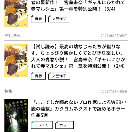
者の最新作！ 宮島未奈『ギャルにひかれて
寺マルシェ』第一章を特別公開！（3/4）
青春
文芸作品
試し読み
2026年08月05日
【試し読み】最高の幼なじみたちが織りな
す、ちょっぴり懐かしくてとびきり楽しい、
大人の青春小説！ 宮島未奈『ギャルにひか
れて寺マルシェ』第一章を特別公開！（2/4）
青春
文芸作品
特集
2026年08月05日
「ここでしか読めないプロ作家によるWEB小
説の連載」――カクヨムネクストで読めるホラー
作品5選
ミステリ
ホラー