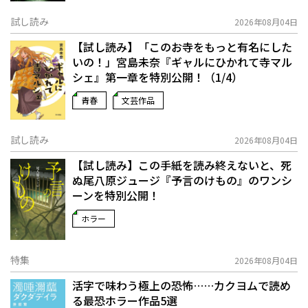
試し読み
2026年08月04日
【試し読み】「このお寺をもっと有名にした
いの！」宮島未奈『ギャルにひかれて寺マル
シェ』第一章を特別公開！（1/4）
青春
文芸作品
試し読み
2026年08月04日
【試し読み】この手紙を読み終えないと、死
ぬ――尾八原ジュージ『予言のけもの』のワンシ
ーンを特別公開！
ホラー
特集
2026年08月04日
活字で味わう極上の恐怖……カクヨムで読め
る最恐ホラー作品5選