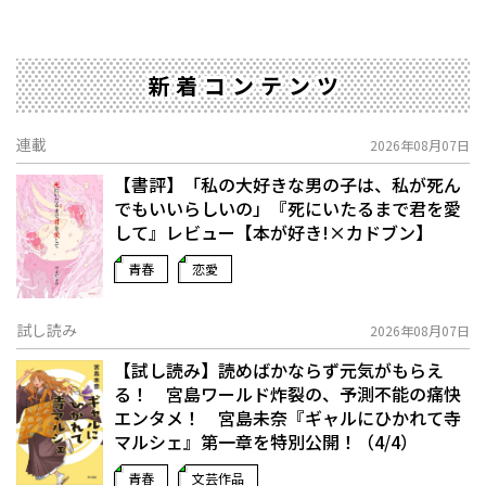
新着コンテンツ
連載
2026年08月07日
【書評】「私の大好きな男の子は、私が死ん
でもいいらしいの」――『死にいたるまで君を愛
して』レビュー【本が好き!×カドブン】
青春
恋愛
試し読み
2026年08月07日
【試し読み】読めばかならず元気がもらえ
る！ 宮島ワールド炸裂の、予測不能の痛快
エンタメ！ 宮島未奈『ギャルにひかれて寺
マルシェ』第一章を特別公開！（4/4）
青春
文芸作品