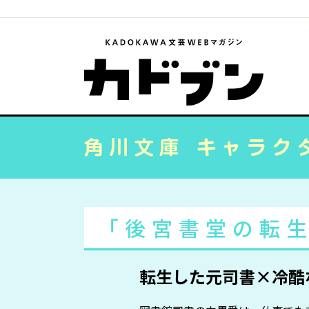
「後宮書堂の転
転生した元司書×冷酷