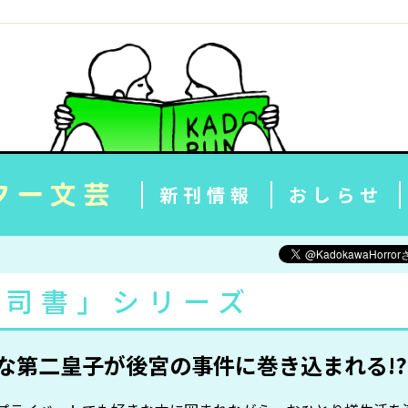
新刊情報
おしらせ
生司書」シリーズ
な第二皇子が後宮の事件に巻き込まれる!?