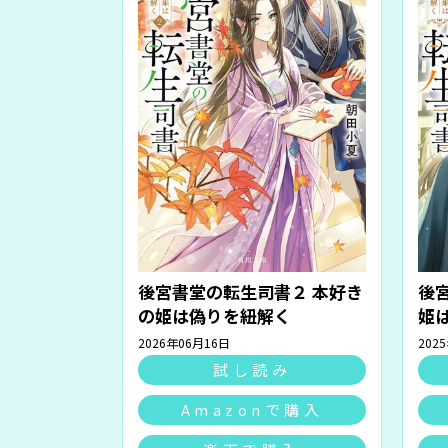
後宮書堂の転生司書２ 本好き
後
の姫は偽りを紐解く
姫
2026年06月16日
202
試し読み
Amazonで購入