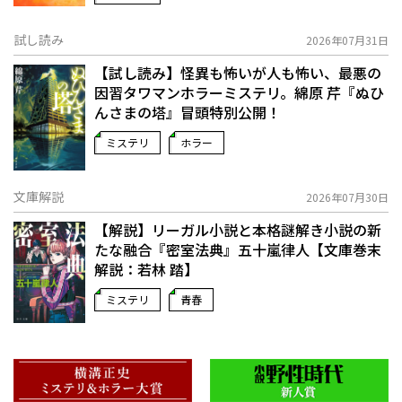
試し読み
2026年07月31日
【試し読み】怪異も怖いが人も怖い、最悪の
因習タワマンホラーミステリ。綿原 芹『ぬひ
んさまの塔』冒頭特別公開！
ミステリ
ホラー
文庫解説
2026年07月30日
【解説】リーガル小説と本格謎解き小説の新
たな融合――『密室法典』五十嵐律人【文庫巻末
解説：若林 踏】
ミステリ
青春