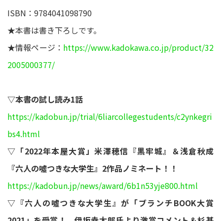
ISBN：9784041098790
★本書は書き下ろしです。
★情報ページ：
https://www.kadokawa.co.jp/product/32
2005000377/
▽本書の試し読み1話
https://kadobun.jp/trial/6liarcollegestudents/c2ynkegri
bs4.html
▽「2022年本屋大賞」米澤穂信『黒牢城』＆浅倉秋成
『六人の噓つきな大学生』2作品ノミネート！！
https://kadobun.jp/news/award/6b1n53yje800.html
▽『六人の噓つきな大学生』が「ブランチBOOK大賞
2021」を受賞！ 伊坂幸太郎氏より激賞コメント＆杉基