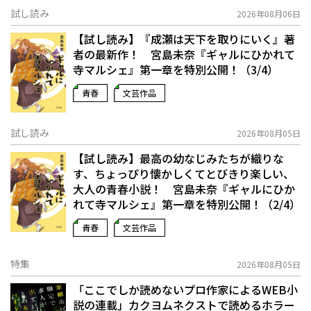
試し読み
2026年08月06日
【試し読み】『成瀬は天下を取りにいく』著
者の最新作！ 宮島未奈『ギャルにひかれて
寺マルシェ』第一章を特別公開！（3/4）
青春
文芸作品
試し読み
2026年08月05日
【試し読み】最高の幼なじみたちが織りな
す、ちょっぴり懐かしくてとびきり楽しい、
大人の青春小説！ 宮島未奈『ギャルにひか
れて寺マルシェ』第一章を特別公開！（2/4）
青春
文芸作品
特集
2026年08月05日
「ここでしか読めないプロ作家によるWEB小
説の連載」――カクヨムネクストで読めるホラー