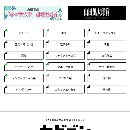
ミステリ
ホラー
ＳＦ・ファンタジー
歴史・時代小説
経済小説
青春
恋愛
キャラクター文芸
文芸作品
エッセイ・雑学
絵本・児童書
学術・教養系
ノンフィクション系
ビジネス系
怪と幽
ダ・ヴィンチ
コミックエッセイ
その他