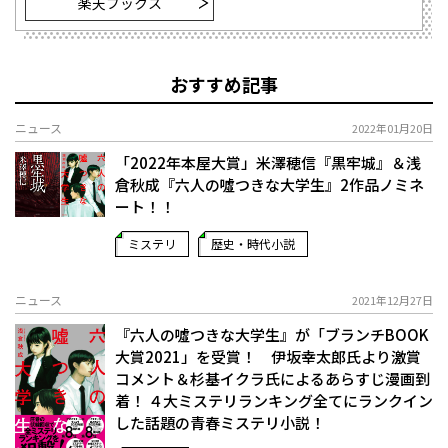
楽天ブックス
おすすめ記事
ニュース
2022年01月20日
「2022年本屋大賞」米澤穂信『黒牢城』＆浅
倉秋成『六人の噓つきな大学生』2作品ノミネ
ート！！
ミステリ
歴史・時代小説
ニュース
2021年12月27日
『六人の噓つきな大学生』が「ブランチBOOK
大賞2021」を受賞！ 伊坂幸太郎氏より激賞
コメント＆杉基イクラ氏によるあらすじ漫画到
着！ ４大ミステリランキング全てにランクイン
した話題の青春ミステリ小説！