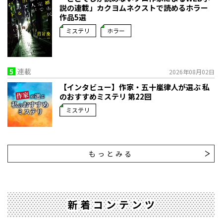
説の連載」――カクヨムネクストで読めるホラー
作品5選
ミステリ
ホラー
5
連載
2026年08月02日
【インタビュー】作家・五十嵐律人が選ぶ 私
のおすすめミステリ 第22回
ミステリ
もっとみる
新着コンテンツ