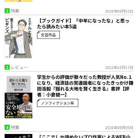
2
特集
2026年08月03日
【ブックガイド】「中年になったな」と思っ
たら読みたい本5選
文芸作品
3
レビュー
2022年10月17日
学生からの評価が散々だった教授が人気No.１
になり、経済誌の常連識者になったきっかけ――鎌
田浩毅『揺れる大地を賢く生きる』書評【評
者：小倉健一】
ノンフィクション系
4
特集
2026年08月05日
「ここでしか読めないプロ作家によるWEB小