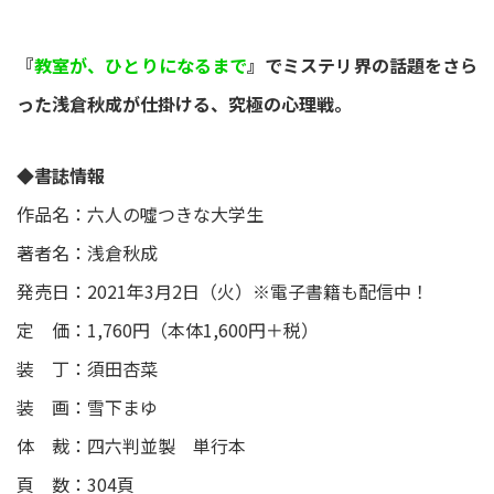
『
教室が、ひとりになるまで
』でミステリ界の話題をさら
った浅倉秋成が仕掛ける、究極の心理戦。
◆書誌情報
作品名：六人の噓つきな大学生
著者名：浅倉秋成
発売日：2021年3月2日（火）※電子書籍も配信中！
定 価：1,760円（本体1,600円＋税）
装 丁：須田杏菜
装 画：雪下まゆ
体 裁：四六判並製 単行本
頁 数：304頁