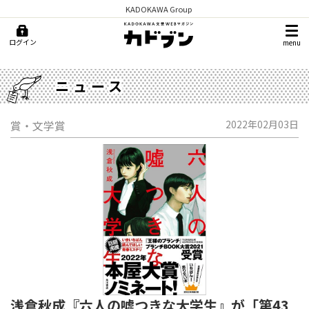
KADOKAWA Group
ログイン
menu
ニュース
賞・文学賞
2022年02月03日
浅倉秋成『六人の噓つきな大学生』が「第43