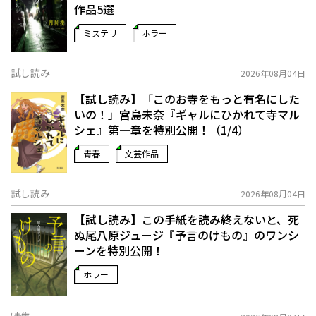
作品5選
ミステリ
ホラー
試し読み
2026年08月04日
【試し読み】「このお寺をもっと有名にした
いの！」宮島未奈『ギャルにひかれて寺マル
シェ』第一章を特別公開！（1/4）
青春
文芸作品
試し読み
2026年08月04日
【試し読み】この手紙を読み終えないと、死
ぬ――尾八原ジュージ『予言のけもの』のワンシ
ーンを特別公開！
ホラー