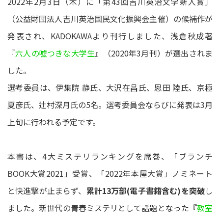
2022年2月3日（木）に「第43回吉川英治文学新人賞」
（公益財団法人吉川英治国民文化振興会主催）の候補作が
発表され、KADOKAWAより刊行しました、浅倉秋成著
『
六人の噓つきな大学生
』（2020年3月刊）が選出されま
した。
選考委員は、伊集院 静氏、大沢在昌氏、恩田 陸氏、京極
夏彦氏、辻村深月氏の5名。選考委員会ならびに発表は3月
上旬に行われる予定です。
本書は、4大ミステリランキングを席巻、「ブランチ
BOOK大賞2021」受賞、「2022年本屋大賞」ノミネート
と快進撃が止まらず、
累計13万部(電子書籍含む)を突破
し
ました。新世代の青春ミステリとして話題となった『
教室