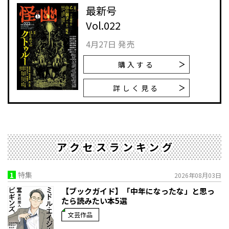
最新号
Vol.022
4月27日 発売
購入する
詳しく見る
アクセスランキング
1
特集
2026年08月03日
【ブックガイド】「中年になったな」と思っ
たら読みたい本5選
文芸作品