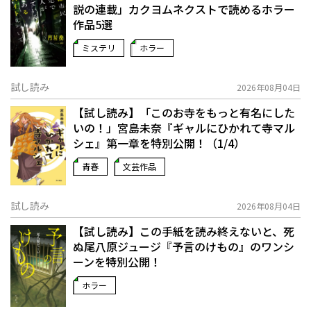
説の連載」――カクヨムネクストで読めるホラー
作品5選
ミステリ
ホラー
試し読み
2026年08月04日
【試し読み】「このお寺をもっと有名にした
いの！」宮島未奈『ギャルにひかれて寺マル
シェ』第一章を特別公開！（1/4）
青春
文芸作品
試し読み
2026年08月04日
【試し読み】この手紙を読み終えないと、死
ぬ――尾八原ジュージ『予言のけもの』のワンシ
ーンを特別公開！
ホラー