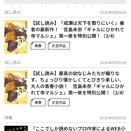
試し読み
2026年08月06日
【試し読み】『成瀬は天下を取りにいく』著
者の最新作！ 宮島未奈『ギャルにひかれて
寺マルシェ』第一章を特別公開！（3/4）
青春
文芸作品
試し読み
2026年08月05日
【試し読み】最高の幼なじみたちが織りな
す、ちょっぴり懐かしくてとびきり楽しい、
大人の青春小説！ 宮島未奈『ギャルにひか
れて寺マルシェ』第一章を特別公開！（2/4）
青春
文芸作品
特集
2026年08月05日
「ここでしか読めないプロ作家によるWEB小