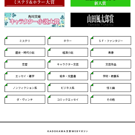
ミステリ
ホラー
ＳＦ・ファンタジー
歴史・時代小説
経済小説
青春
恋愛
キャラクター文芸
文芸作品
エッセイ・雑学
絵本・児童書
学術・教養系
ノンフィクション系
ビジネス系
怪と幽
ダ・ヴィンチ
コミックエッセイ
その他