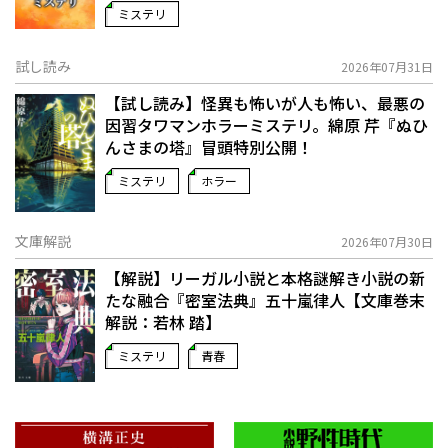
ミステリ
試し読み
2026年07月31日
【試し読み】怪異も怖いが人も怖い、最悪の
因習タワマンホラーミステリ。綿原 芹『ぬひ
んさまの塔』冒頭特別公開！
ミステリ
ホラー
文庫解説
2026年07月30日
【解説】リーガル小説と本格謎解き小説の新
たな融合――『密室法典』五十嵐律人【文庫巻末
解説：若林 踏】
ミステリ
青春