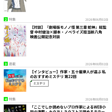
2
特集
2026年06月02日
【対談】『劇場版モノノ怪 第三章 蛇神』総監
督 中村健治×脚本・ノベライズ担当新八角
映画公開記念対談
3
連載
2026年08月02日
【インタビュー】作家・五十嵐律人が選ぶ 私
のおすすめミステリ 第22回
ミステリ
4
特集
2026年08月05日
「ここでしか読めないプロ作家によるWEB小
説の連載」――カクヨムネクストで読めるホラー