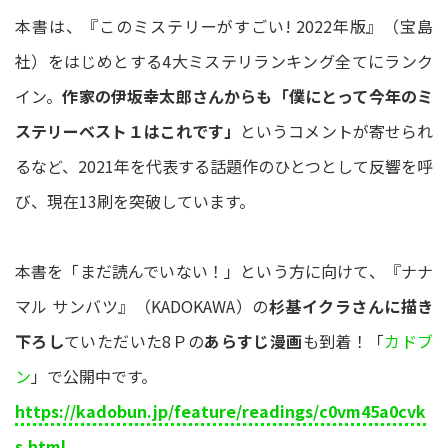
本書は、『このミステリーがすごい! 2022年版』（宝島
社）をはじめとする4大ミステリランキング全てにランク
イン。
作家の伊坂幸太郎さんからも「僕にとって今年のミ
ステリーベスト１はこれです」
というコメントが寄せられ
るなど、2021年を代表する話題作のひとつとして反響を呼
び、現在13刷を突破しています。
本書を「まだ読んでいない！」という方に向けて、『ナナ
マル サンバツ』（KADOKAWA）の
杉基イクラさんに描き
下ろし
ていただいた8Ｐの
あらすじ漫画
も到着！「
カドブ
ン
」で公開中です。
https://kadobun.jp/feature/readings/c0vm45a0cvk
s.html