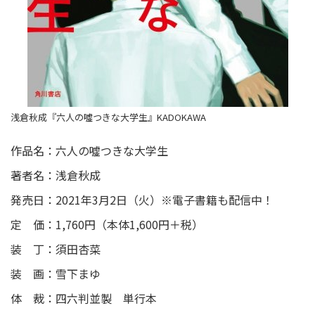
浅倉秋成『六人の噓つきな大学生』KADOKAWA
作品名：六人の噓つきな大学生
著者名：浅倉秋成
発売日：2021年3月2日（火）※電子書籍も配信中！
定 価：1,760円（本体1,600円＋税）
装 丁：須田杏菜
装 画：雪下まゆ
体 裁：四六判並製 単行本