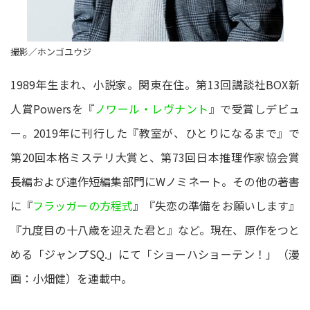
撮影／ホンゴユウジ
1989年生まれ、小説家。関東在住。第13回講談社BOX新
人賞Powersを『
ノワール・レヴナント
』で受賞しデビュ
ー。2019年に刊行した『教室が、ひとりになるまで』で
第20回本格ミステリ大賞と、第73回日本推理作家協会賞
長編および連作短編集部門にWノミネート。その他の著書
に『
フラッガーの方程式
』『失恋の準備をお願いします』
『九度目の十八歳を迎えた君と』など。現在、原作をつと
める「ジャンプSQ.」にて「ショーハショーテン！」（漫
画：小畑健）を連載中。